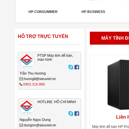
HP CONSUMMER
HP BUSINESS
HỖ TRỢ TRỰC TUYẾN
MÁY TÍNH Đ
PTSP Máy tính để bàn,
màn hình
Trần Thu Hương
huongtt@sieuviet.vn
0903.316.986
HOTLINE: HỒ CHÍ MINH
Liên 
Nguyễn Ngọc Dung
dungnn@sieuviet.vn
Máy tính để bàn HP Pr