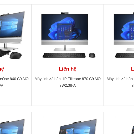
hệ
Liên hệ
L
iteOne 840 G9 AIO
Máy tính để bàn HP Eliteone 870 G9 AiO
Máy tính để bàn
PA
8W2Z9PA
8