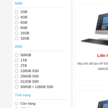
RAM
2GB
4GB
6GB
8GB
16GB
32GB
HDD
500GB
Liên 
1TB
Máy tính để bàn HP El
2TB
8W8J5
128GB SSD
256GB SSD
512GB SSD
500GB + 128GB SSD
Tình trạng
Còn hàng