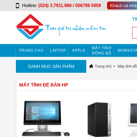
Hotline:
(024) 3.7911.966 / 056789 5959
Khách cá nhâ
T
MÁY TÍNH
TRANG CHỦ
LAPTOP
APPLE
WORKSTA
ĐỒNG BỘ
DANH MỤC SẢN PHẨM
Trang chủ
Máy tính đ
MÁY TÍNH ĐỂ BÀN HP