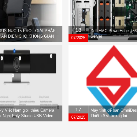
18
SUS NUC 15 PRO - GIẢI PHÁP
Dell EMC PowerEdge T56
OÀN DIỆN CHO KHÔNG GIAN
Server
07/2025
ÀM VIỆC HIỆN ĐẠI
17
ly Việt Nam giới thiệu Camera
Máy tính để bàn OmniDes
i Nghị Poly Studio USB Video
Thiết kế vì tương lai
07/2025
r