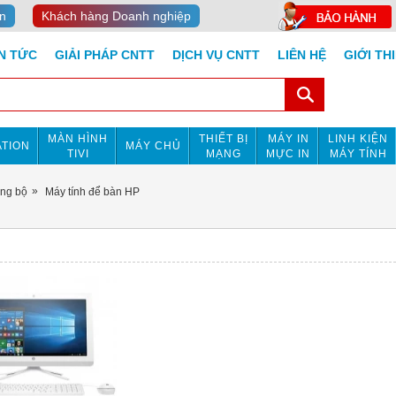
n
Khách hàng Doanh nghiệp
IN TỨC
GIẢI PHÁP CNTT
DỊCH VỤ CNTT
LIÊN HỆ
GIỚI TH
MÀN HÌNH
THIẾT BỊ
MÁY IN
LINH KIỆN
TION
MÁY CHỦ
TIVI
MẠNG
MỰC IN
MÁY TÍNH
ồng bộ
Máy tính để bàn HP