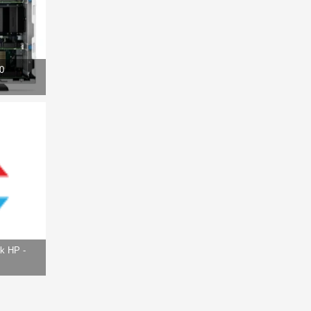
0
k HP -