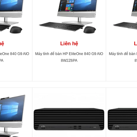
hệ
Liên hệ
L
iteOne 840 G9 AIO
Máy tính để bàn HP EliteOne 840 G9 AIO
Máy tính để bàn
PA
8W2Z6PA
8