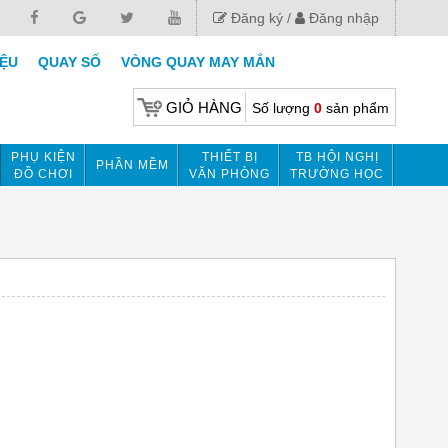
Đăng ký
Đăng nhập
IỆU
QUAY SỐ
VÒNG QUAY MAY MẮN
GIỎ HÀNG
Số lượng
0
sản phẩm
PHỤ KIỆN
THIẾT BỊ
TB HỘI NGHỊ
PHẦN MỀM
ĐỒ CHƠI
VĂN PHÒNG
TRƯỜNG HỌC