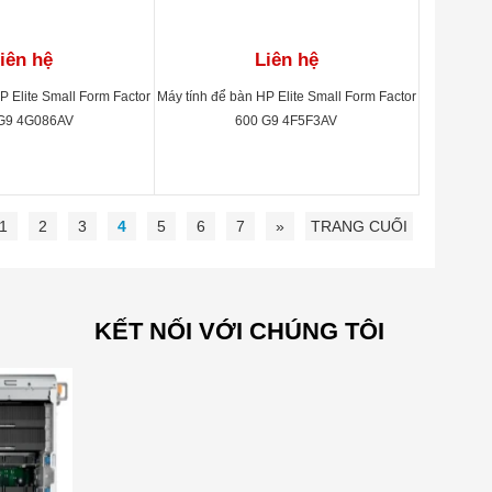
iên hệ
Liên hệ
P Elite Small Form Factor
Máy tính để bàn HP Elite Small Form Factor
G9 4G086AV
600 G9 4F5F3AV
1
2
3
4
5
6
7
»
TRANG CUỐI
KẾT NỐI VỚI CHÚNG TÔI