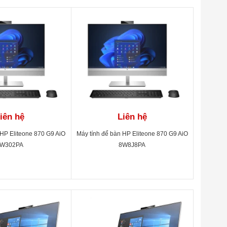
iên hệ
Liên hệ
 HP Eliteone 870 G9 AiO
Máy tính để bàn HP Eliteone 870 G9 AiO
W302PA
8W8J8PA