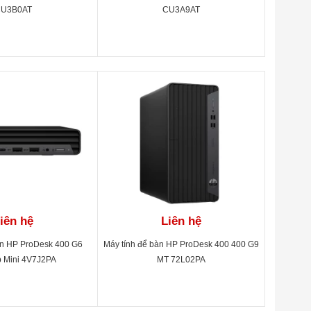
U3B0AT
CU3A9AT
iên hệ
Liên hệ
àn HP ProDesk 400 G6
Máy tính để bàn HP ProDesk 400 400 G9
p Mini 4V7J2PA
MT 72L02PA