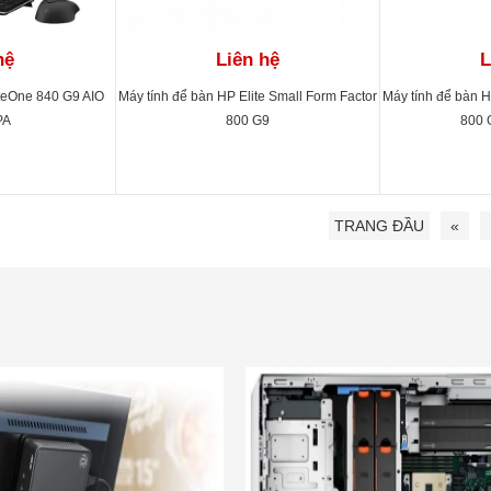
hệ
Liên hệ
L
iteOne 840 G9 AIO
Máy tính để bàn HP Elite Small Form Factor
Máy tính để bàn H
PA
800 G9
800 
TRANG ĐẦU
«