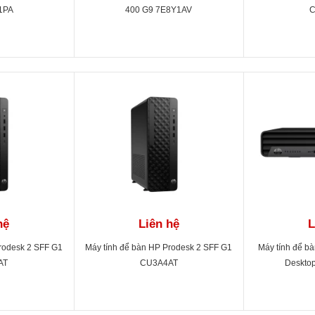
1PA
400 G9 7E8Y1AV
C
hệ
Liên hệ
L
rodesk 2 SFF G1
Máy tính để bàn HP Prodesk 2 SFF G1
Máy tính để b
AT
CU3A4AT
Deskto