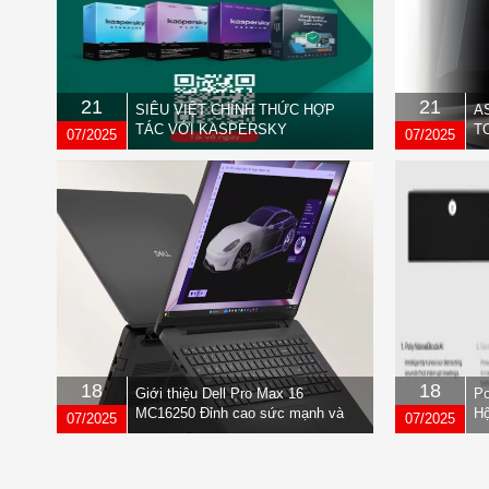
21
21
SIÊU VIỆT CHÍNH THỨC HỢP
A
TÁC VỚI KASPERSKY
T
07/2025
07/2025
L
18
18
Giới thiệu Dell Pro Max 16
Po
MC16250 Đỉnh cao sức mạnh và
Hộ
07/2025
07/2025
độ tin cậy
Ba