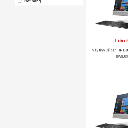
Hết hàng
Liên 
Máy tính để bàn HP El
8W8J3