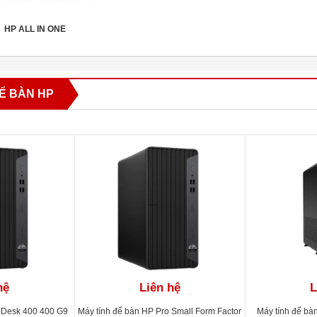
HP ALL IN ONE
Ể BÀN HP
hệ
Liên hệ
L
oDesk 400 400 G9
Máy tính để bàn HP Pro Small Form Factor
Máy tính để bà