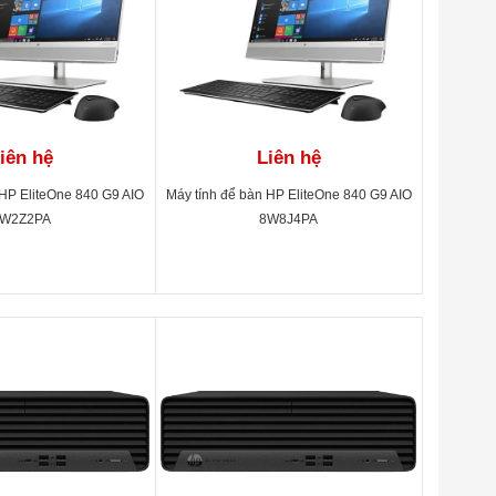
iên hệ
Liên hệ
 HP EliteOne 840 G9 AIO
Máy tính để bàn HP EliteOne 840 G9 AIO
W2Z2PA
8W8J4PA