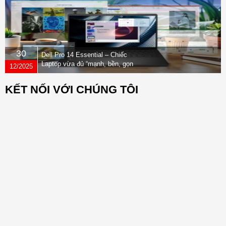
30
Dell Pro 14 Essential – Chiếc
Laptop vừa đủ “mạnh, bền, gọn
12/2025
nhẹ” dành cho dân văn phòng
KẾT NỐI VỚI CHÚNG TÔI