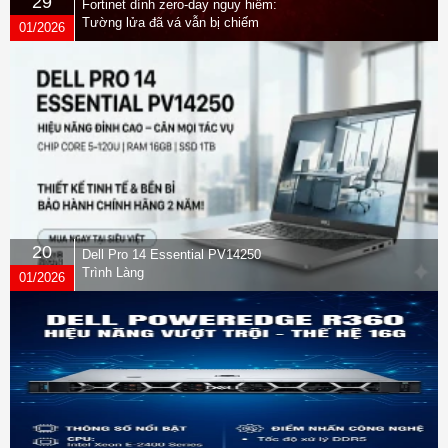
29
Fortinet dính zero-day nguy hiểm:
Tường lửa đã vá vẫn bị chiếm
01/2026
quyền
20
Dell Pro 14 Essential PV14250
Trình Làng
01/2026