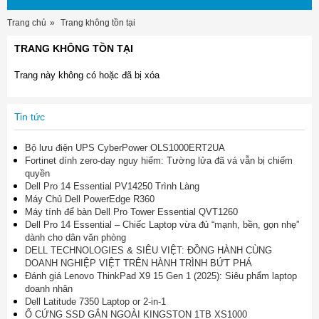
Trang chủ
Trang không tồn tại
TRANG KHÔNG TỒN TẠI
Trang này không có hoặc đã bị xóa
Tin tức
Bộ lưu điện UPS CyberPower OLS1000ERT2UA
Fortinet dính zero-day nguy hiểm: Tường lửa đã vá vẫn bị chiếm
quyền
Dell Pro 14 Essential PV14250 Trình Làng
Máy Chủ Dell PowerEdge R360
Máy tính để bàn Dell Pro Tower Essential QVT1260
Dell Pro 14 Essential – Chiếc Laptop vừa đủ “mạnh, bền, gọn nhẹ”
dành cho dân văn phòng
DELL TECHNOLOGIES & SIÊU VIỆT: ĐỒNG HÀNH CÙNG
DOANH NGHIỆP VIỆT TRÊN HÀNH TRÌNH BỨT PHÁ
Đánh giá Lenovo ThinkPad X9 15 Gen 1 (2025): Siêu phẩm laptop
doanh nhân
Dell Latitude 7350 Laptop or 2-in-1
Ổ CỨNG SSD GẮN NGOÀI KINGSTON 1TB XS1000