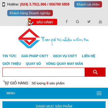
Hotline:
(024) 3.7911.966 / 056789 5959
Khách cá nhân
Khách hàng Doanh nghiệp
TIN TỨC
GIẢI PHÁP CNTT
DỊCH VỤ CNTT
LIÊN HỆ
GIỚI THIỆU
QUAY SỐ
VÒNG QUAY MAY MẮN
GIỎ HÀNG
Số lượng
0
sản phẩm
MENU
DANH MỤC SẢN PHẨM