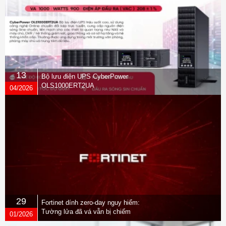
13
Bộ lưu điện UPS CyberPower
OLS1000ERT2UA
04/2026
29
Fortinet dính zero-day nguy hiểm:
Tường lửa đã vá vẫn bị chiếm
01/2026
quyền