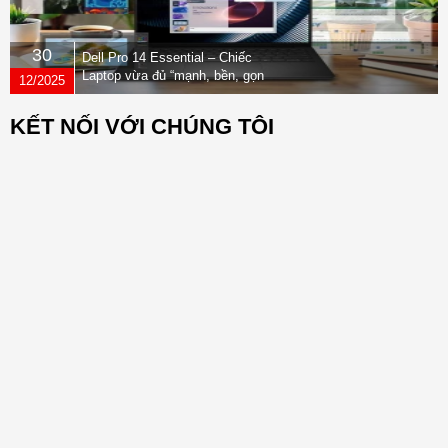
30
Dell Pro 14 Essential – Chiếc
Laptop vừa đủ “mạnh, bền, gọn
12/2025
nhẹ” dành cho dân văn phòng
KẾT NỐI VỚI CHÚNG TÔI