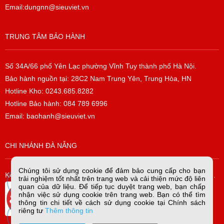
Email:dungnn@sieuviet.vn
TRUNG TÂM BẢO HÀNH
Số 34A/66 phố Yên Lạc phường Vĩnh Tuy thành phố Hà Nội.
Bảo hành nguồn tại: 28C2 Nam Trung Yên, Trung Hòa, HN
Hotline Kho: 0243.685.8282
Hotline Bảo hành: 084 789 6996
Email: baohanh@sieuviet.vn
CHI NHÁNH ĐÀ NẴNG
Chúng tôi sử dụng cookie để đảm bảo cung cấp cho bạn
K42/H2/14 Tiểu La, P. Hòa Cường Bắc, Q. Hải Châu, TP. Đà Nẵng.
trải nghiệm tốt nhất trên trang web và cải thiện mức độ liên
quan của dữ liệu. Để tiếp tục duyệt trang web, bạn chấp
nhận việc sử dụng cookie trên trang web. Bạn có thể tìm
thông tin chi tiết về cách sử dụng cookie tại Chính sách
riêng tư
Thêm thông tin