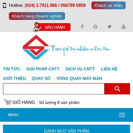
Hotline:
(024) 3.7911.966 / 056789 5959
Khách cá nhân
Khách hàng Doanh nghiệp
TIN TỨC
GIẢI PHÁP CNTT
DỊCH VỤ CNTT
LIÊN HỆ
GIỚI THIỆU
QUAY SỐ
VÒNG QUAY MAY MẮN
GIỎ HÀNG
Số lượng
0
sản phẩm
MENU
DANH MỤC SẢN PHẨM