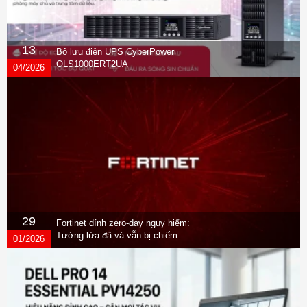
13
Bộ lưu điện UPS CyberPower
OLS1000ERT2UA
04/2026
29
Fortinet dính zero-day nguy hiểm:
Tường lửa đã vá vẫn bị chiếm
01/2026
quyền