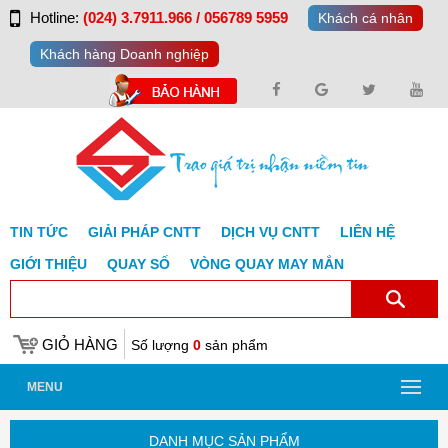
Hotline:
(024) 3.7911.966 / 056789 5959
Khách cá nhân
Khách hàng Doanh nghiệp
TIN TỨC
GIẢI PHÁP CNTT
DỊCH VỤ CNTT
LIÊN HỆ
GIỚI THIỆU
QUAY SỐ
VÒNG QUAY MAY MẮN
GIỎ HÀNG
Số lượng
0
sản phẩm
MENU
DANH MỤC SẢN PHẨM