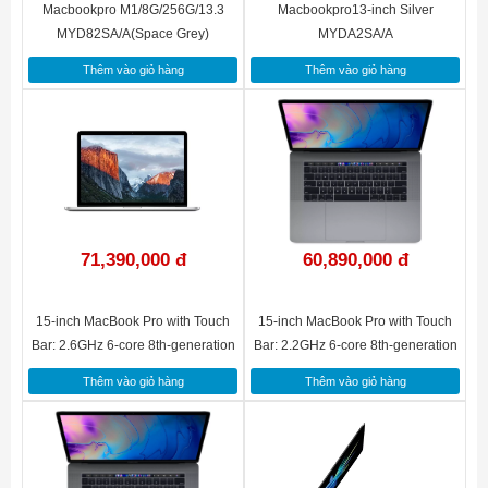
Macbookpro M1/8G/256G/13.3
Macbookpro13-inch Silver
MYD82SA/A(Space Grey)
MYDA2SA/A
Thêm vào giỏ hàng
Thêm vào giỏ hàng
71,390,000 đ
60,890,000 đ
15-inch MacBook Pro with Touch
15-inch MacBook Pro with Touch
Bar: 2.6GHz 6-core 8th-generation
Bar: 2.2GHz 6-core 8th-generation
Intel Core i7 processor, 512GB -
Intel Core i7 processor, 256GB -
Thêm vào giỏ hàng
Thêm vào giỏ hàng
Silver(MR972SA/A)
Silver(MR962SA/A)