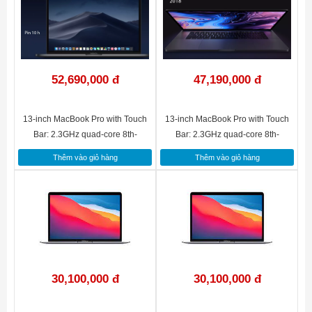
52,690,000 đ
47,190,000 đ
13-inch MacBook Pro with Touch
13-inch MacBook Pro with Touch
Bar: 2.3GHz quad-core 8th-
Bar: 2.3GHz quad-core 8th-
generation Intel Core i5 processor,
generation Intel Core i5 processor,
Thêm vào giỏ hàng
Thêm vào giỏ hàng
512GB - Space Grey(MR9R2SA/A)
256GB - Space Grey(MR9Q2SA/A)
30,100,000 đ
30,100,000 đ