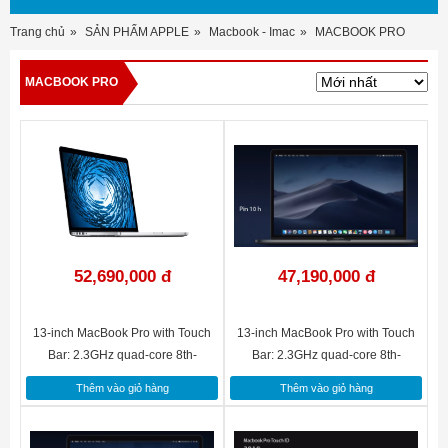
Trang chủ
SẢN PHẨM APPLE
Macbook - Imac
MACBOOK PRO
MACBOOK PRO
52,690,000 đ
47,190,000 đ
13-inch MacBook Pro with Touch
13-inch MacBook Pro with Touch
Bar: 2.3GHz quad-core 8th-
Bar: 2.3GHz quad-core 8th-
generation Intel Core i5 processor,
generation Intel Core i5 processor,
Thêm vào giỏ hàng
Thêm vào giỏ hàng
512GB - Silver(MR9V2SA/A)
256GB - Silver(MR9U2SA/A)