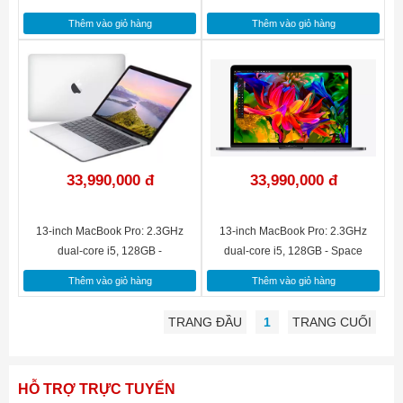
Silver(MPXU2SA/A)
Grey(MPXT2SA/A)
Thêm vào giỏ hàng
Thêm vào giỏ hàng
33,990,000 đ
33,990,000 đ
13-inch MacBook Pro: 2.3GHz
13-inch MacBook Pro: 2.3GHz
dual-core i5, 128GB -
dual-core i5, 128GB - Space
Silver(MPXR2SA/A)
Grey(MPXQ2SA/A)
Thêm vào giỏ hàng
Thêm vào giỏ hàng
TRANG ĐẦU
1
TRANG CUỐI
HỖ TRỢ TRỰC TUYẾN