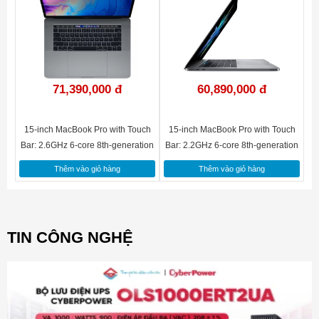
Chuột cảm ứng lực
Apple Macbook Pro MPXR2SA/A i5
được trang bị thêm
71,390,000 đ
60,890,000 đ
chuột cảm ứng lực (Force Touch) mới, giúp đem lại cho người
dùng một cảm giác siêu mượt mà và cực tiện lợi để xem thông
tin nhanh khi sử dụng nữa.
15-inch MacBook Pro with Touch
15-inch MacBook Pro with Touch
Bar: 2.6GHz 6-core 8th-generation
Bar: 2.2GHz 6-core 8th-generation
Intel Core i7 processor, 512GB -
Intel Core i7 processor, 256GB -
Thêm vào giỏ hàng
Thêm vào giỏ hàng
Space Grey(MR942SA/A)
Space Grey(MR932SA/A)
TIN CÔNG NGHỆ
Cổng Thunderbolt hiện đại, truyền tải dữ liệu nhanh chóng