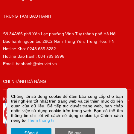
TRUNG TÂM BẢO HÀNH
Số 34A/66 phố Yên Lạc phường Vĩnh Tuy thành phố Hà Nội.
Bảo hành nguồn tại: 28C2 Nam Trung Yên, Trung Hòa, HN
Hotline Kho: 0243.685.8282
Hotline Bảo hành: 084 789 6996
Email: baohanh@sieuviet.vn
CHI NHÁNH ĐÀ NẴNG
Chúng tôi sử dụng cookie để đảm bảo cung cấp cho bạn
K42/H2/14 Tiểu La, P. Hòa Cường Bắc, Q. Hải Châu, TP. Đà Nẵng.
trải nghiệm tốt nhất trên trang web và cải thiện mức độ liên
quan của dữ liệu. Để tiếp tục duyệt trang web, bạn chấp
nhận việc sử dụng cookie trên trang web. Bạn có thể tìm
thông tin chi tiết về cách sử dụng cookie tại Chính sách
riêng tư
Thêm thông tin
Đồng ý
Bỏ qua