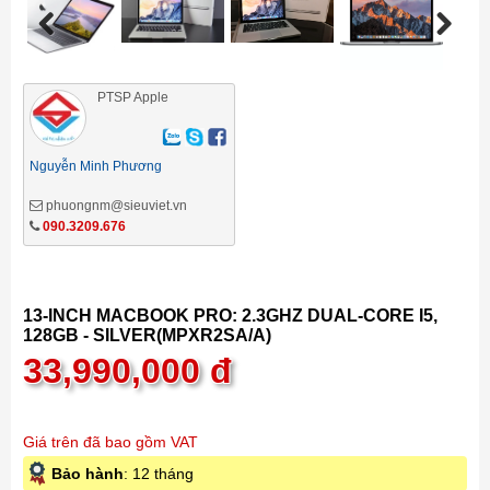
Previous
Next
PTSP Apple
Nguyễn Minh Phương
phuongnm@sieuviet.vn
090.3209.676
13-INCH MACBOOK PRO: 2.3GHZ DUAL-CORE I5,
128GB - SILVER(MPXR2SA/A)
33,990,000
đ
Giá trên đã bao gồm VAT
Bảo hành
: 12 tháng