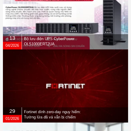
Macbook Pro MPXR2SA/A
trang bị tận 2
cổng
Thunderbolt
3 sử dụng dạng cổng
USB-C
để truyền tín hiệu.
Thunderbolt
3
cho phép truyền dữ liệu lên tới
40 Gbps
, cao gấp đôi so
với
Thunderbolt 2
chỉ
20 Gbs
trong khi điện năng tiêu thụ thì
chỉ bằng phân nửa.
13
Bộ lưu điện UPS CyberPower
OLS1000ERT2UA
04/2026
Màn hình nhỏ gọn nhưng sắc nét
Apple Macbook Pro MPXR2SA/A
có màn hình rộng
13.3 inch
,
độ phân giải là Retina (2560 x 1600) sử dụng công nghệ màn
hình
IPS
và LED Backlit cho hình ảnh hiển thị khá chất lượng,
tươi sáng.
29
Fortinet dính zero-day nguy hiểm:
Tường lửa đã vá vẫn bị chiếm
01/2026
quyền