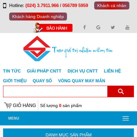
Hotline:
(024) 3.7911.966 / 056789 5959
Khách cá nhân
Khách hàng Doanh nghiệp
TIN TỨC
GIẢI PHÁP CNTT
DỊCH VỤ CNTT
LIÊN HỆ
GIỚI THIỆU
QUAY SỐ
VÒNG QUAY MAY MẮN
GIỎ HÀNG
Số lượng
0
sản phẩm
MENU
DANH MỤC SẢN PHẨM