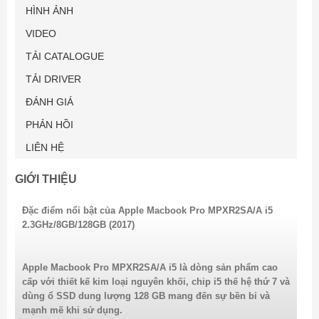
HÌNH ẢNH
VIDEO
TẢI CATALOGUE
TẢI DRIVER
ĐÁNH GIÁ
PHẢN HỒI
LIÊN HỆ
GIỚI THIỆU
Đặc điểm nổi bật của Apple Macbook Pro MPXR2SA/A i5
2.3GHz/8GB/128GB (2017)
Apple Macbook Pro MPXR2SA/A
i5 là dòng sản phẩm cao
cấp với thiết kế kim loại nguyên khối, chip i5 thế hệ thứ 7 và
dùng ổ SSD dung lượng 128 GB mang đến sự bền bỉ và
mạnh mẽ khi sử dụng.