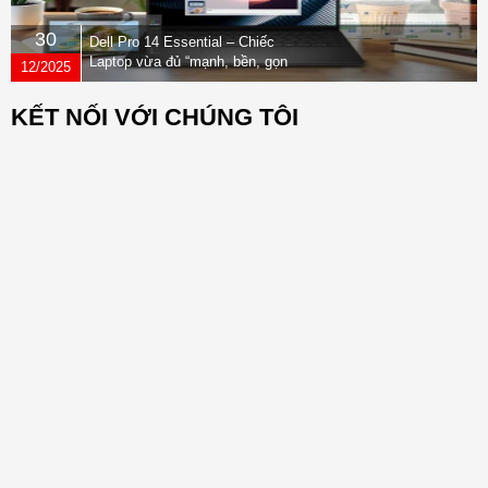
30
Dell Pro 14 Essential – Chiếc
Laptop vừa đủ “mạnh, bền, gọn
12/2025
nhẹ” dành cho dân văn phòng
KẾT NỐI VỚI CHÚNG TÔI