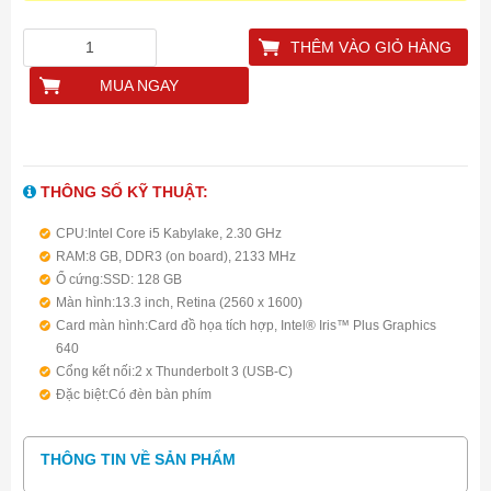
THÊM VÀO GIỎ HÀNG
MUA NGAY
THÔNG SỐ KỸ THUẬT:
CPU:Intel Core i5 Kabylake, 2.30 GHz
RAM:8 GB, DDR3 (on board), 2133 MHz
Ổ cứng:SSD: 128 GB
Màn hình:13.3 inch, Retina (2560 x 1600)
Card màn hình:Card đồ họa tích hợp, Intel® Iris™ Plus Graphics
640
Cổng kết nối:2 x Thunderbolt 3 (USB-C)
Đặc biệt:Có đèn bàn phím
Hệ điều hành:Mac OS
Thiết kế:Vỏ kim loại nguyên khối, PIN liền
THÔNG TIN VỀ SẢN PHẨM
Kích thước:Dày 14,9 mm, 1.37 kg