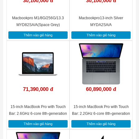
30,100,000 đ
30,100,000 đ
Macbookpro M1/8G/256G/13.3
Macbookpro13-inch Silver
MYD82SA/A(Space Grey)
MYDA2SA/A
Thêm vào giỏ hàng
Thêm vào giỏ hàng
Hiệu năng mượt mà
Macbook Pro MPXR2SA/A
có bộ xử lý Intel Core i5
Kabylake tốc độ
2.30 GHz
, card đồ họa tích hợp
Intel® Iris™
Plus Graphics 640
, bộ nhớ RAM
8 GB
, cùng ổ cứng lưu
trữ SSD
128 GB
giúp máy chạy mượt mà các thao tác sử dụng.
71,390,000 đ
60,890,000 đ
15-inch MacBook Pro with Touch
15-inch MacBook Pro with Touch
Bar: 2.6GHz 6-core 8th-generation
Bar: 2.2GHz 6-core 8th-generation
Intel Core i7 processor, 512GB -
Intel Core i7 processor, 256GB -
Thêm vào giỏ hàng
Thêm vào giỏ hàng
Silver(MR972SA/A)
Silver(MR962SA/A)