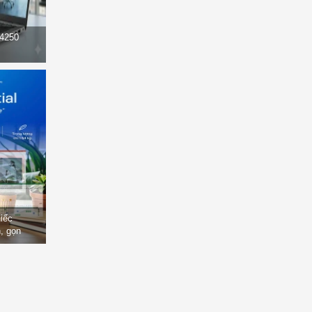
14250
hiếc
, gọn
òng