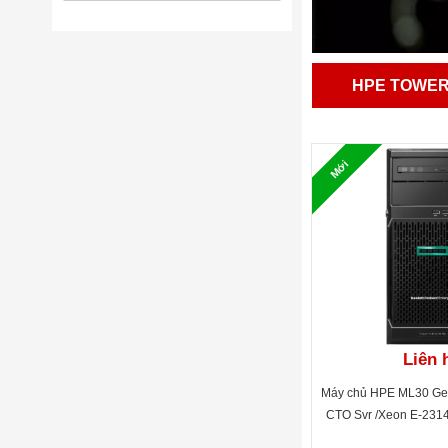
HPE TOWE
Mới
Liên 
Máy chủ HPE ML30 Ge
CTO Svr /Xeon E-231
1Rx8 PC4, 1TB SAT