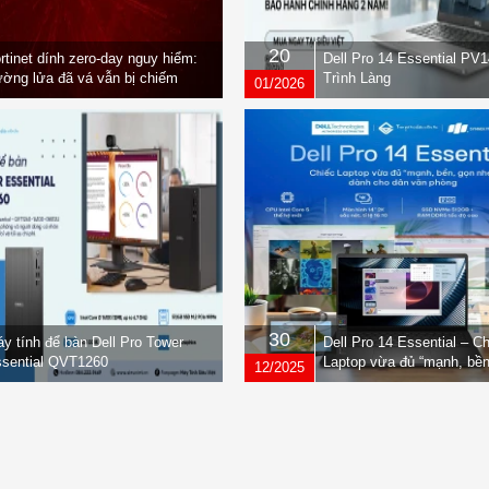
20
rtinet dính zero-day nguy hiểm:
Dell Pro 14 Essential PV
ờng lửa đã vá vẫn bị chiếm
Trình Làng
01/2026
yền
30
y tính để bàn Dell Pro Tower
Dell Pro 14 Essential – C
sential QVT1260
Laptop vừa đủ “mạnh, bền
12/2025
nhẹ” dành cho dân văn ph