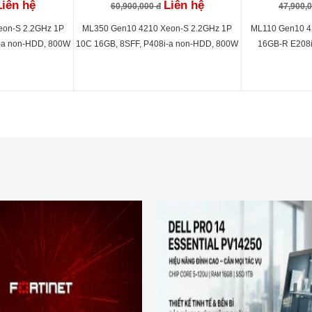
Liên hệ
Liên hệ
60,900,000 đ
47,900,
eon-S 2.2GHz 1P
ML350 Gen10 4210 Xeon-S 2.2GHz 1P
ML110 Gen10 4
-a non-HDD, 800W
10C 16GB, 8SFF, P408i-a non-HDD, 800W
16GB-R E208i