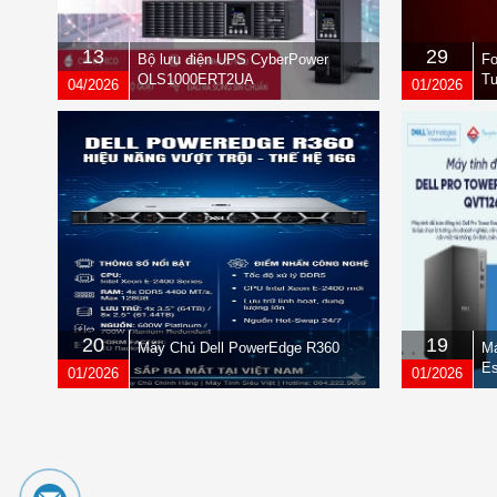
13
29
Bộ lưu điện UPS CyberPower
Fo
OLS1000ERT2UA
Tư
04/2026
01/2026
qu
20
19
Máy Chủ Dell PowerEdge R360
Má
Es
01/2026
01/2026