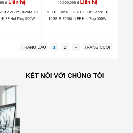
Liên hệ
Liên hệ
000 đ
40,900,000 đ
210 2.2GHz 10-core 1P
ML110 Gen10 3204 1.9GHz 6-core 1P
 4LFF Hot Plug 500W
16GB-R E208i 4LFF Hot Plug 500W
TRANG ĐẦU
1
2
»
TRANG CUỐI
KẾT NỐI VỚI CHÚNG TÔI