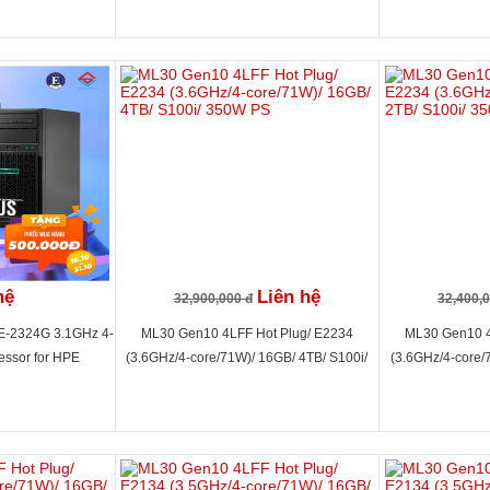
350W PS, iLO Standard, 4 year TC Basic
350W PS, iLO St
hệ
Liên hệ
32,900,000 đ
32,400,
E-2324G 3.1GHz 4-
ML30 Gen10 4LFF Hot Plug/ E2234
ML30 Gen10 4
essor for HPE
(3.6GHz/4-core/71W)/ 16GB/ 4TB/ S100i/
(3.6GHz/4-core/
350W PS