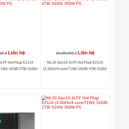
Liên hệ
Liên hệ
000 đ
29,400,000 đ
LFF Hot Plug/ E2134
ML30 Gen10 4LFF Hot Plug/ E2124
71W)/ 16GB/ 2TB/ S100i/
(3.3GHz/4-core/71W)/ 16GB/ 4TB/ S100i/
350W PS
350W PS