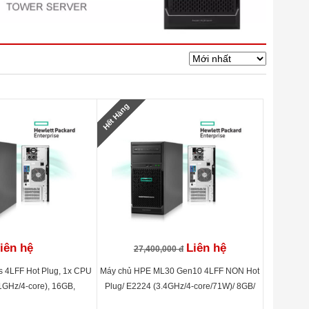
Hết Hàng
iên hệ
Liên hệ
27,400,000 đ
 4LFF Hot Plug, 1x CPU
Máy chủ HPE ML30 Gen10 4LFF NON Hot
1GHz/4-core), 16GB,
Plug/ E2224 (3.4GHz/4-core/71W)/ 8GB/
 2TB SATA 7.2K, 2x1GE,
1TB HDD/ S100i/ 350W PS