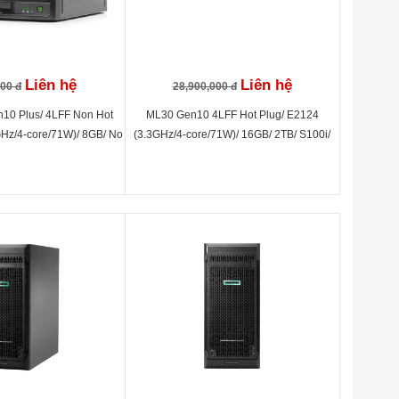
Liên hệ
Liên hệ
000 đ
28,900,000 đ
n10 Plus/ 4LFF Non Hot
ML30 Gen10 4LFF Hot Plug/ E2124
GHz/4-core/71W)/ 8GB/ No
(3.3GHz/4-core/71W)/ 16GB/ 2TB/ S100i/
100i/ 180W PS
350W PS