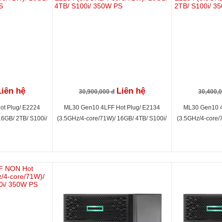
Liên hệ
Liên hệ
30,900,000 đ
30,400,
t Plug/ E2224
ML30 Gen10 4LFF Hot Plug/ E2134
ML30 Gen10 4
16GB/ 2TB/ S100i/
(3.5GHz/4-core/71W)/ 16GB/ 4TB/ S100i/
(3.5GHz/4-core/
PS
350W PS