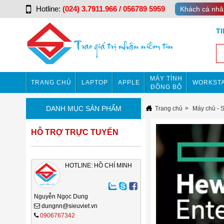
Hotline:
(024) 3.7911.966 / 056789 5959
Khách cá nhâ
T
MÁY TÍNH
TRANG CHỦ
LAPTOP
APPLE
WORKSTA
ĐỒNG BỘ
DANH MỤC SẢN PHẨM
Trang chủ
Máy chủ - 
HỖ TRỢ TRỰC TUYẾN
HOTLINE: HỒ CHÍ MINH
Nguyễn Ngọc Dung
dungnn@sieuviet.vn
0906767342