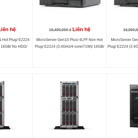
Liên hệ
Liên hệ
18,400,000 đ
16,900,
 Hot Plug/ E2224
MicroServer Gen10 Plus/ 4LFF Non Hot
MicroServer Ge
/ 16GB/ No HDD/
Plug/ E2224 (3.4GHz/4-core/71W)/ 16GB/
Plug/ E2224 (3.4
0W PS
No HDD/ S100i/ 180W PS
HDD/ S