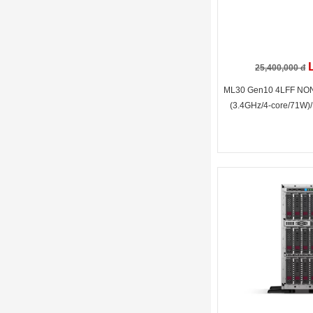
25,400,000 đ
ML30 Gen10 4LFF NON
(3.4GHz/4-core/71W)
S100i/ 35