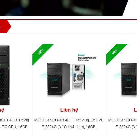
R
Mới
Mới
hệ
Liên hệ
L
n10+ 4LFF Ht Plg
ML30 Gen10 Plus 4LFF Hot Plug, 1x CPU
ML30 Gen10 Plus
4 FIO CPU, 16GB
E-2324G (3.1GHz/4-core), 16GB,
E-2324G (3.
A 7.2K, 350W
Embedded SATA, 2TB SATA 7.2K, 2x1GE,
Embedded SATA,