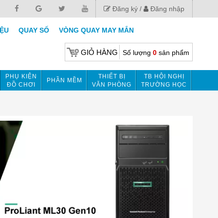
Đăng ký
Đăng nhập
IỆU
QUAY SỐ
VÒNG QUAY MAY MẮN
GIỎ HÀNG
Số lượng
0
sản phẩm
PHỤ KIỆN
THIẾT BỊ
TB HỘI NGHỊ
PHẦN MỀM
ĐỒ CHƠI
VĂN PHÒNG
TRƯỜNG HỌC