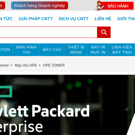
n
Khách hàng Doanh nghiệp
IN TỨC
GIẢI PHÁP CNTT
DỊCH VỤ CNTT
LIÊN HỆ
GIỚI TH
MÀN HÌNH
THIẾT BỊ
MÁY IN
LINH KIỆN
TION
MÁY CHỦ
TIVI
MẠNG
MỰC IN
MÁY TÍNH
Server
Máy chủ HPE
HPE TOWER