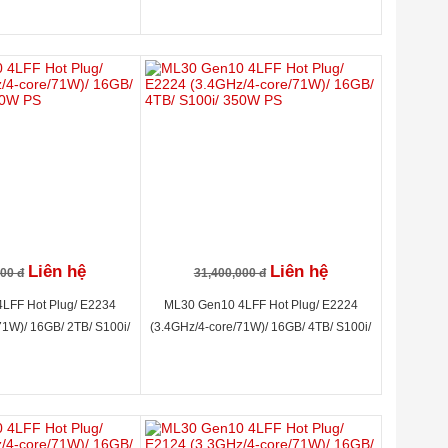
andard, 4 year TC Basic
Liên hệ
Liên hệ
000 đ
31,400,000 đ
LFF Hot Plug/ E2234
ML30 Gen10 4LFF Hot Plug/ E2224
71W)/ 16GB/ 2TB/ S100i/
(3.4GHz/4-core/71W)/ 16GB/ 4TB/ S100i/
350W PS
350W PS