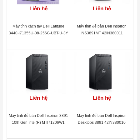
4.1, Dual Band 2.4&5 GHz, 1x1)
Liên hệ
Liên hệ
Kích thước
458.86 x 216 x 437.53 mm (H x W x D)
Trọng lượng
13.74Kg
Máy tính xách tay Dell Latitude
Máy tính để bàn Dell Inspiron
Hệ điều
3440-i71355U-08-256G-UBT-U-3Y
INS3891MT 42IN380011
Windows 10 Home 64bit English
hành
- 42LT344002
Bảo hành
12 tháng
Xuất xứ
Malaysia
Liên hệ
Liên hệ
Máy tính để bàn Dell Inspiron 3891
Máy tính để bàn Dell Inspiron
10th Gen Intel(R) MTI71206W1
Desktops 3891 42IN380010