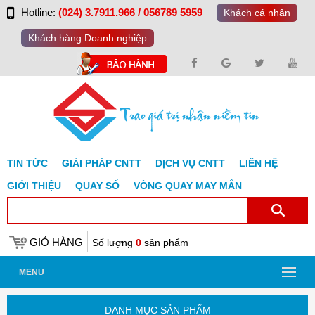
Hotline:
(024) 3.7911.966 / 056789 5959
Khách cá nhân
Khách hàng Doanh nghiệp
TIN TỨC
GIẢI PHÁP CNTT
DỊCH VỤ CNTT
LIÊN HỆ
GIỚI THIỆU
QUAY SỐ
VÒNG QUAY MAY MẮN
GIỎ HÀNG
Số lượng
0
sản phẩm
MENU
DANH MỤC SẢN PHẨM