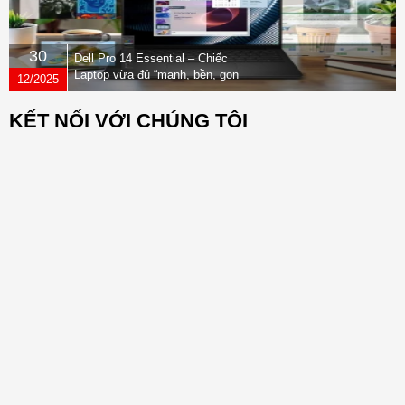
30
Dell Pro 14 Essential – Chiếc
Laptop vừa đủ “mạnh, bền, gọn
12/2025
nhẹ” dành cho dân văn phòng
KẾT NỐI VỚI CHÚNG TÔI