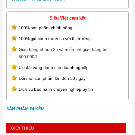
Ổ đĩa quang DVDRW, Slim ODD tray type 9.5 mm
Nguồn 460W PSU
Bàn phím USB
Siêu Việt cam kết
Chuột USB
Đồ họa NVIDIA® GeForce® GTX 1070 with 8GB GDDR5
100% sản phẩm chính hãng
Âm thanh Realtek High Definition Audio – (Integrated 5.1)
Cổng kết nối "Front Ports
100% giá cạnh tranh so với thị trường
1x Audio Combo Jack
Giao hàng nhanh 2h và miễn phí giao hàng từ
1x SuperSpeed USB 3.1 Gen 1 Type-C
500.000đ
1x SuperSpeed USB 3.1 Gen 1 Type-A
2x USB 2.0 Type-A
Ưu đãi vàng dành cho doanh nghiệp
Rear Ports
4x SuperSpeed USB 3.1 Gen 1 Type-A
Đổi mới sản phẩm lên đến 30 ngày
2x USB 2.0 Type-A
1x RJ-45 Gigabit Ethernet Port
Dịch vụ bảo hành chuyên nghiệp uy tín
1x Full Size DisplayPort
1x Microphone
1x Front L/R surround line-out
SẢN PHẨM ĐI KÈM
1x Rear L/R surround
1x Center/subwoofer surround
1x Line-in/Side surround
GIỚI THIỆU
Expansion Slots