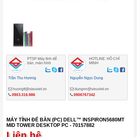
PTSP Máy tính để
HOTLINE: HỒ CHÍ
bàn, màn hình
MINH
Trần Thu Hương
Nguyễn Ngọc Dung
huongtt@sieuviet.vn
dungnn@sieuviet.vn
0903.316.986
0906767342
MÁY TÍNH ĐỂ BÀN (PC) DELL™ INSPIRON5680MT
MID TOWER DESKTOP PC - 70157882
Liên hệ