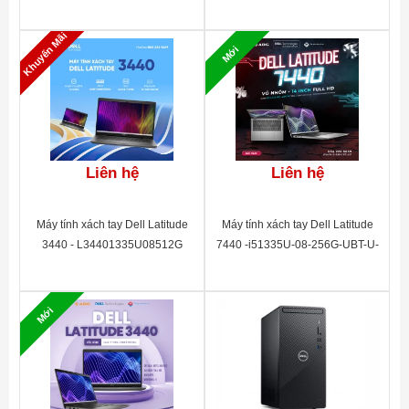
Realtek High Definition Audio – (Integrated
Âm thanh
5.1)
Khuyến Mãi
Mới
Front Ports
1x Audio Combo Jack
1x SuperSpeed USB 3.1 Gen 1 Type-C
1x SuperSpeed USB 3.1 Gen 1 Type-A
2x USB 2.0 Type-A
Rear Ports
Liên hệ
Liên hệ
4x SuperSpeed USB 3.1 Gen 1 Type-A
2x USB 2.0 Type-A
1x RJ-45 Gigabit Ethernet Port
Máy tính xách tay Dell Latitude
Máy tính xách tay Dell Latitude
1x Full Size DisplayPort
Cổng kết nối
3440 - L34401335U08512G
7440 -i51335U-08-256G-UBT-U-
1x Microphone
3Y (57W) - 42LT744001
1x Front L/R surround line-out
1x Rear L/R surround
1x Center/subwoofer surround
Mới
1x Line-in/Side surround
Expansion Slots
1X PCIex16, 1X PCIex4, 2X PCIex1
Wireless
Dell Wireless Card (802.11ac + Bluetooth