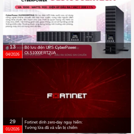
13
Bộ lưu điện UPS CyberPower
OLS1000ERT2UA
04/2026
29
Fortinet dính zero-day nguy hiểm:
Tường lửa đã vá vẫn bị chiếm
01/2026
quyền