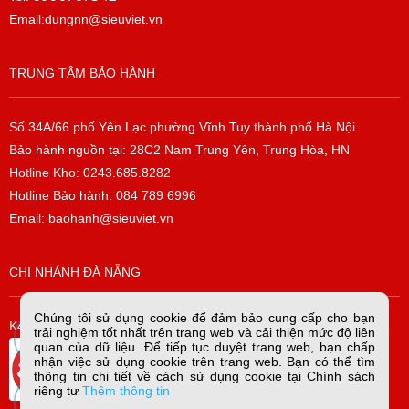
Email:dungnn@sieuviet.vn
TRUNG TÂM BẢO HÀNH
Số 34A/66 phố Yên Lạc phường Vĩnh Tuy thành phố Hà Nội.
Bảo hành nguồn tại: 28C2 Nam Trung Yên, Trung Hòa, HN
Hotline Kho: 0243.685.8282
Hotline Bảo hành: 084 789 6996
Email: baohanh@sieuviet.vn
CHI NHÁNH ĐÀ NẴNG
Chúng tôi sử dụng cookie để đảm bảo cung cấp cho bạn
K42/H2/14 Tiểu La, P. Hòa Cường Bắc, Q. Hải Châu, TP. Đà Nẵng.
trải nghiệm tốt nhất trên trang web và cải thiện mức độ liên
quan của dữ liệu. Để tiếp tục duyệt trang web, bạn chấp
nhận việc sử dụng cookie trên trang web. Bạn có thể tìm
thông tin chi tiết về cách sử dụng cookie tại Chính sách
riêng tư
Thêm thông tin