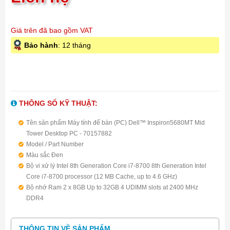
Giá trên đã bao gồm VAT
Bảo hành
: 12 tháng
THÔNG SỐ KỸ THUẬT:
Tên sản phẩm Máy tính để bàn (PC) Dell™ Inspiron5680MT Mid
Tower Desktop PC - 70157882
Model / Part Number
Màu sắc Đen
Bộ vi xử lý Intel 8th Generation Core i7-8700 8th Generation Intel
Core i7-8700 processor (12 MB Cache, up to 4.6 GHz)
Bộ nhớ Ram 2 x 8GB Up to 32GB 4 UDIMM slots at 2400 MHz
DDR4
Dung lượng ổ cứng 1TB SATA3 (7200rpm) + SSD 256GB
Chipset Main Intel® Z370 Express Chipset
THÔNG TIN VỀ SẢN PHẨM