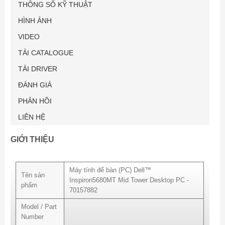
THÔNG SỐ KỸ THUẬT
1X PCIex16, 1X PCIex4, 2X PCIex1
Wireless
HÌNH ẢNH
Dell Wireless Card (802.11ac + Bluetooth 4.1, Dual Band 2.4&5
VIDEO
GHz, 1x1)"
Kích thước 458.86 x 216 x 437.53 mm (H x W x D)
TẢI CATALOGUE
Trọng lượng 13.74Kg
TẢI DRIVER
Hệ điều hành Windows 10 Home 64bit English
Bảo hành 12 tháng
ĐÁNH GIÁ
Xuất xứ Malaysia
PHẢN HỒI
LIÊN HỆ
GIỚI THIỆU
Máy tính để bàn (PC) Dell™
Tên sản
Inspiron5680MT Mid Tower Desktop PC -
phẩm
70157882
Model / Part
Number