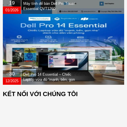
19
Máy tính để bàn Dell Pro Tower
Essential QVT1260
01/2026
30
Dell Pro 14 Essential – Chiếc
Laptop vừa đủ “mạnh, bền, gọn
12/2025
nhẹ” dành cho dân văn phòng
KẾT NỐI VỚI CHÚNG TÔI