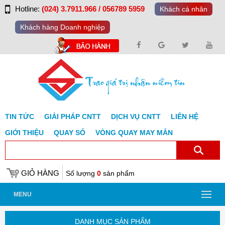
Hotline:
(024) 3.7911.966 / 056789 5959
Khách cá nhân
Khách hàng Doanh nghiệp
TIN TỨC
GIẢI PHÁP CNTT
DỊCH VỤ CNTT
LIÊN HỆ
GIỚI THIỆU
QUAY SỐ
VÒNG QUAY MAY MẮN
GIỎ HÀNG
Số lượng
0
sản phẩm
MENU
DANH MỤC SẢN PHẨM