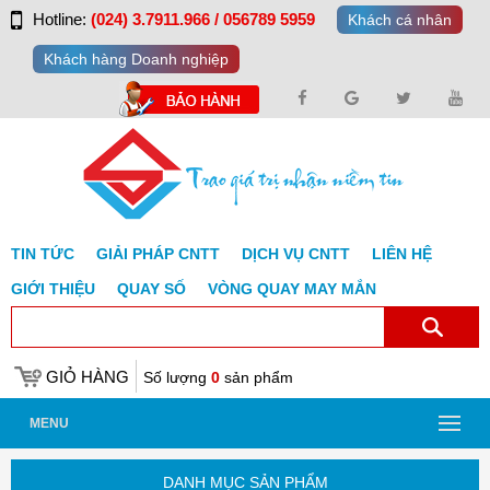
Hotline:
(024) 3.7911.966 / 056789 5959
Khách cá nhân
Khách hàng Doanh nghiệp
TIN TỨC
GIẢI PHÁP CNTT
DỊCH VỤ CNTT
LIÊN HỆ
GIỚI THIỆU
QUAY SỐ
VÒNG QUAY MAY MẮN
GIỎ HÀNG
Số lượng
0
sản phẩm
MENU
DANH MỤC SẢN PHẨM