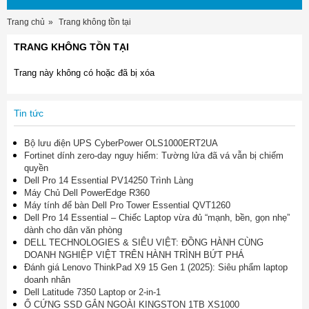
Trang chủ
Trang không tồn tại
TRANG KHÔNG TỒN TẠI
Trang này không có hoặc đã bị xóa
Tin tức
Bộ lưu điện UPS CyberPower OLS1000ERT2UA
Fortinet dính zero-day nguy hiểm: Tường lửa đã vá vẫn bị chiếm
quyền
Dell Pro 14 Essential PV14250 Trình Làng
Máy Chủ Dell PowerEdge R360
Máy tính để bàn Dell Pro Tower Essential QVT1260
Dell Pro 14 Essential – Chiếc Laptop vừa đủ “mạnh, bền, gọn nhẹ”
dành cho dân văn phòng
DELL TECHNOLOGIES & SIÊU VIỆT: ĐỒNG HÀNH CÙNG
DOANH NGHIỆP VIỆT TRÊN HÀNH TRÌNH BỨT PHÁ
Đánh giá Lenovo ThinkPad X9 15 Gen 1 (2025): Siêu phẩm laptop
doanh nhân
Dell Latitude 7350 Laptop or 2-in-1
Ổ CỨNG SSD GẮN NGOÀI KINGSTON 1TB XS1000