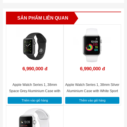
SẢN PHẨM LIÊN QUAN
Thiết kế tinh tế, hiện đại
Đồng hồ thông minh Apple Watch Series 1 với thiết kế vỏ ngoài
Aluminium thanh thoát, sang trọng, kiểu dáng nhỏ gọn tạo cảm
giác thoải mái và cao cấp khi đeo. Đồng hồ được trang bị màn
hình OLED Retina với Force có thể đạt độ sáng 450 nit - một
6,990,000 đ
6,990,000 đ
con số cực kì cao mà trong mọi trường hợp ánh sáng mạnh vẫn
giúp bạn có thể nhìn rõ ràng mọi nội dung hiển thị trên mặt đồng
hồ.
Apple Watch Series 1, 38mm
Apple Watch Series 1, 38mm Silver
Space Grey Aluminium Case with
Aluminium Case with White Sport
Black Sport Band (MP022VN/A)
Band (MNNG2VN/A)
Thêm vào giỏ hàng
Thêm vào giỏ hàng