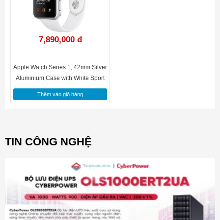
7,890,000 đ
Apple Watch Series 1, 42mm Silver
Aluminium Case with White Sport
Khả năng chống nước tốt hơn
Band (MNNL2VN/A)
Như hầu hết các loại smartwatch, Apple Watch cũng trang bị
Thêm vào giỏ hàng
khả năng chống nước rất tốt, thậm chí bạn có thể đi giữa trời
mưa mà không cần lo lắng.
TIN CÔNG NGHỆ