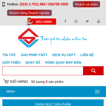
Hotline:
(024) 3.7911.966 / 056789 5959
Khách cá nhân
Khách hàng Doanh nghiệp
TIN TỨC
GIẢI PHÁP CNTT
DỊCH VỤ CNTT
LIÊN HỆ
GIỚI THIỆU
QUAY SỐ
VÒNG QUAY MAY MẮN
GIỎ HÀNG
Số lượng
0
sản phẩm
MENU
DANH MỤC SẢN PHẨM