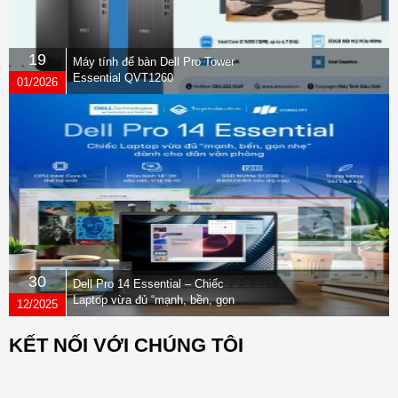
19
Máy tính để bàn Dell Pro Tower
Essential QVT1260
01/2026
30
Dell Pro 14 Essential – Chiếc
Laptop vừa đủ “mạnh, bền, gọn
12/2025
nhẹ” dành cho dân văn phòng
KẾT NỐI VỚI CHÚNG TÔI