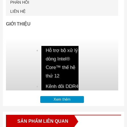
PHẢN HỒI
LIÊN HỆ
GIỚI THIỆU
Hỗ trợ bộ xử lý
dòng Intel®
Core™ thế hệ
thứ 12
Kênh đôi DDR4
không có bộ
Xem thêm
đệm ECC, 2
DIMM
SẢN PHẨM LIÊN QUAN
6 + 2 + 1 giai