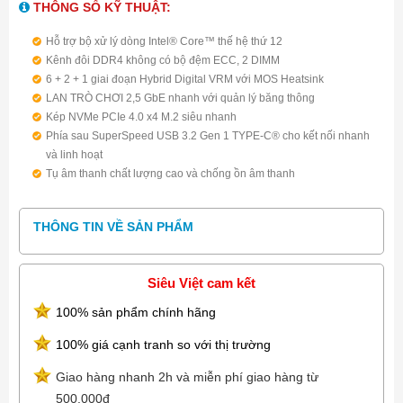
THÔNG SỐ KỸ THUẬT:
Hỗ trợ bộ xử lý dòng Intel® Core™ thế hệ thứ 12
Kênh đôi DDR4 không có bộ đệm ECC, 2 DIMM
6 + 2 + 1 giai đoạn Hybrid Digital VRM với MOS Heatsink
LAN TRÒ CHƠI 2,5 GbE nhanh với quản lý băng thông
Kép NVMe PCIe 4.0 x4 M.2 siêu nhanh
Phía sau SuperSpeed ​​USB 3.2 Gen 1 TYPE-C® cho kết nối nhanh
và linh hoạt
Tụ âm thanh chất lượng cao và chống ồn âm thanh
RGB FUSION 2.0 hỗ trợ Addressable LED & RGB LED Strips​​
Smart Fan 6 có nhiều cảm biến nhiệt độ, đầu cắm quạt lai với FAN
THÔNG TIN VỀ SẢN PHẨM
STOP
Q-Flash Plus Cập nhật BIOS mà không cần cài đặt CPU, bộ nhớ và
cạc đồ họa
Siêu Việt cam kết
100% sản phẩm chính hãng
100% giá cạnh tranh so với thị trường
Giao hàng nhanh 2h và miễn phí giao hàng từ
500.000đ