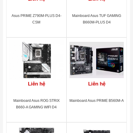
TYPE-C® cho
kết nối nhanh
Asus PRIME Z790M-PLUS D4-
Mainboard Asus TUF GAMING
và linh hoạt
CSM
B660M-PLUS D4
Tụ âm thanh
chất lượng cao
và chống ồn
âm thanh
RGB FUSION
2.0 hỗ trợ
Liên hệ
Liên hệ
Addressable
LED & RGB
Mainboard Asus ROG STRIX
Mainboard Asus PRIME B560M-A
LED Strips​​
B660-A GAMING WIFI D4
Smart Fan 6 có
nhiều cảm biến
nhiệt độ, đầu