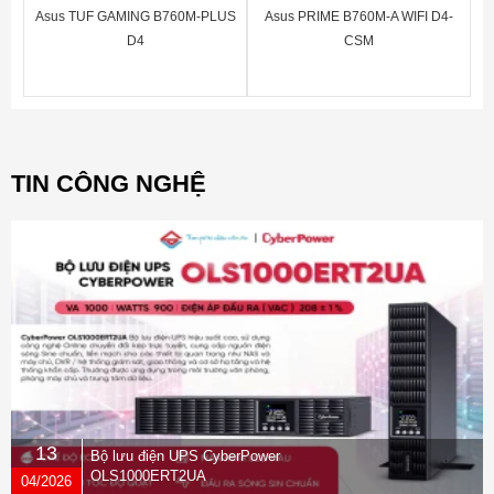
Asus TUF GAMING B760M-PLUS
Asus PRIME B760M-A WIFI D4-
D4
CSM
TIN CÔNG NGHỆ
13
Bộ lưu điện UPS CyberPower
OLS1000ERT2UA
04/2026