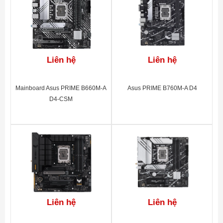
cắm quạt lai
với FAN STOP
Q-Flash Plus
Liên hệ
Liên hệ
Cập nhật BIOS
mà không cần
Mainboard Asus PRIME B660M-A
Asus PRIME B760M-A D4
cài đặt CPU,
D4-CSM
bộ nhớ và cạc
đồ họa
Liên hệ
Liên hệ