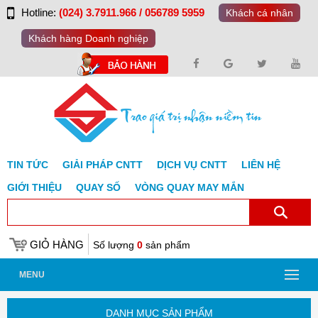
Hotline:
(024) 3.7911.966 / 056789 5959
Khách cá nhân
Khách hàng Doanh nghiệp
TIN TỨC
GIẢI PHÁP CNTT
DỊCH VỤ CNTT
LIÊN HỆ
GIỚI THIỆU
QUAY SỐ
VÒNG QUAY MAY MẮN
GIỎ HÀNG
Số lượng
0
sản phẩm
MENU
DANH MỤC SẢN PHẨM