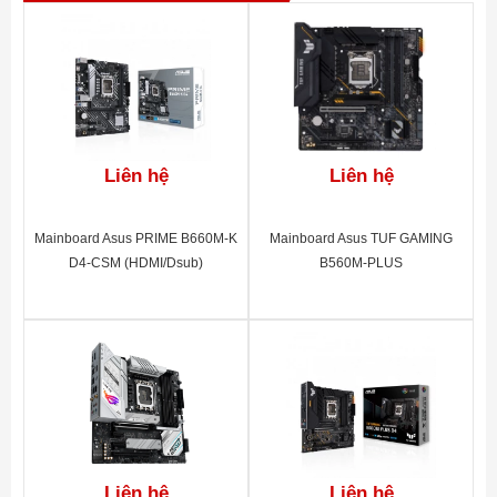
đoạn Hybrid
Digital VRM
với MOS
Heatsink
LAN TRÒ
Liên hệ
Liên hệ
CHƠI 2,5 GbE
nhanh với quản
Mainboard Asus PRIME B660M-K
Mainboard Asus TUF GAMING
lý băng thông
D4-CSM (HDMI/Dsub)
B560M-PLUS
Kép NVMe
PCIe 4.0 x4
M.2 siêu nhanh
Phía sau
SuperSpeed ​​
USB 3.2 Gen 1
Liên hệ
Liên hệ