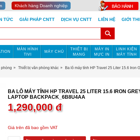
n
Khách hàng Doanh nghiệp
IN TỨC
GIẢI PHÁP CNTT
DỊCH VỤ CNTT
LIÊN HỆ
GIỚI TH
MÀN HÌNH
THIẾT BỊ
MÁY IN
LINH KIỆN
TION
MÁY CHỦ
TIVI
MẠNG
MỰC IN
MÁY TÍNH
n phòng
Thiết bị văn phòng khác
Ba lô máy tính HP Travel 25 Liter 15.6 Ir
BA LÔ MÁY TÍNH HP TRAVEL 25 LITER 15.6 IRON GRE
LAPTOP BACKPACK_6B8U4AA
1,290,000
đ
Giá trên đã bao gồm VAT