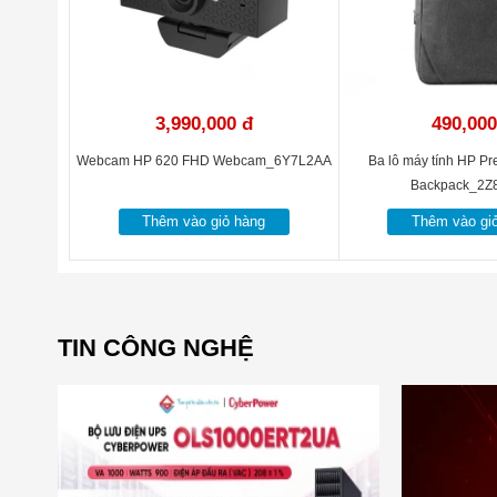
3,990,000 đ
490,000
Webcam HP 620 FHD Webcam_6Y7L2AA
Ba lô máy tính HP Pr
Backpack_2Z
Thêm vào giỏ hàng
Thêm vào gi
TIN CÔNG NGHỆ