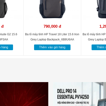
 đ
790,000 đ
1,2
elude G2 15.6
Ba lô máy tính HP Travel 18 Liter 15.6 Iron
Ba lô máy tính HP 
8P3AA
Grey Laptop Backpack_6B8U6AA
Grey Laptop
ỏ hàng
Thêm vào giỏ hàng
Thêm v