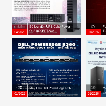
13
29
Bộ lưu điện UPS CyberPower
Fo
OLS1000ERT2UA
Tư
04/2026
01/2026
qu
20
19
Máy Chủ Dell PowerEdge R360
Má
Es
01/2026
01/2026