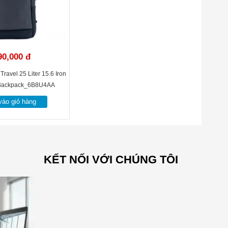
90,000 đ
Travel 25 Liter 15.6 Iron
 Backpack_6B8U4AA
ào giỏ hàng
KẾT NỐI VỚI CHÚNG TÔI