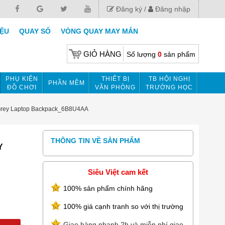
Đăng ký
Đăng nhập
IỆU
QUAY SỐ
VÒNG QUAY MAY MẮN
GIỎ HÀNG
Số lượng
0
sản phẩm
PHỤ KIỆN
THIẾT BỊ
TB HỘI NGHỊ
PHẦN MỀM
ĐỒ CHƠI
VĂN PHÒNG
TRƯỜNG HỌC
on Grey Laptop Backpack_6B8U4AA
THÔNG TIN VỀ SẢN PHẨM
Y
Siêu Việt cam kết
100% sản phẩm chính hãng
100% giá cạnh tranh so với thị trường
Giao hàng nhanh 2h và miễn phí giao