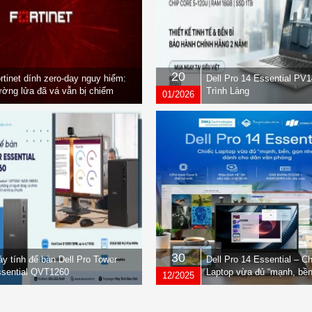
20
rtinet dính zero-day nguy hiểm:
Dell Pro 14 Essential PV
ờng lửa đã vá vẫn bị chiếm
Trình Làng
01/2026
yền
30
y tính để bàn Dell Pro Tower
Dell Pro 14 Essential – C
sential QVT1260
Laptop vừa đủ “mạnh, bền
12/2025
nhẹ” dành cho dân văn ph