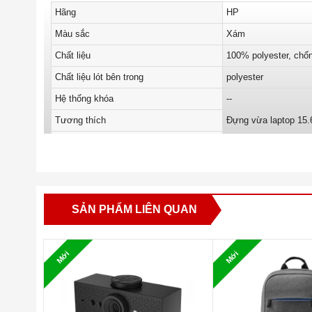
Hãng
HP
Màu sắc
Xám
Chất liệu
100% polyester, chố
Chất liệu lót bên trong
polyester
Hệ thống khóa
--
Tương thích
Đựng vừa laptop 15.
Thông số kỹ thuật tác động bền vững
Chất liệu 100% nhựa 
Dung tích
25 lít (có thể mở rộng
SẢN PHẨM LIÊN QUAN
Mới
Mới