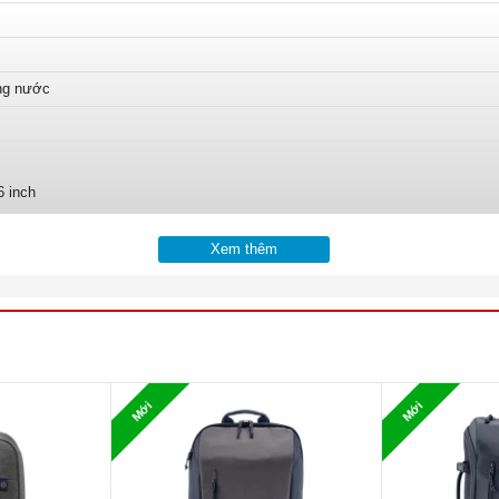
ng nước
6 inch
tái chế
Xem thêm
 lên 30 lít)
Mới
Mới