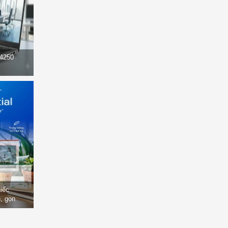
14250
hiếc
, gọn
òng