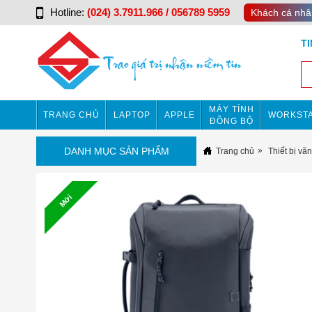
Hotline:
(024) 3.7911.966 / 056789 5959
Khách cá nhâ
T
MÁY TÍNH
TRANG CHỦ
LAPTOP
APPLE
WORKSTA
ĐỒNG BỘ
DANH MỤC SẢN PHẨM
Trang chủ
Thiết bị vă
Mới