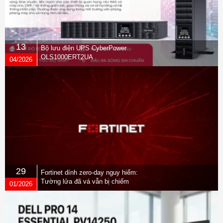
13
Bộ lưu điện UPS CyberPower
OLS1000ERT2UA
04/2026
29
Fortinet dính zero-day nguy hiểm:
Tường lửa đã vá vẫn bị chiếm
01/2026
quyền