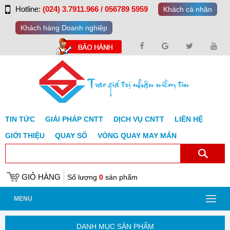
Hotline:
(024) 3.7911.966 / 056789 5959
Khách cá nhân
Khách hàng Doanh nghiệp
TIN TỨC
GIẢI PHÁP CNTT
DỊCH VỤ CNTT
LIÊN HỆ
GIỚI THIỆU
QUAY SỐ
VÒNG QUAY MAY MẮN
GIỎ HÀNG
Số lượng
0
sản phẩm
MENU
DANH MỤC SẢN PHẨM