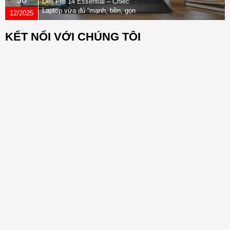
30
Dell Pro 14 Essential – Chiếc
Laptop vừa đủ “mạnh, bền, gọn
12/2025
nhẹ” dành cho dân văn phòng
KẾT NỐI VỚI CHÚNG TÔI