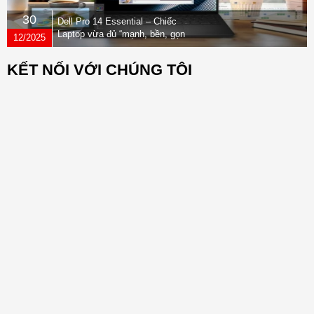
30
Dell Pro 14 Essential – Chiếc
Laptop vừa đủ “mạnh, bền, gọn
12/2025
nhẹ” dành cho dân văn phòng
KẾT NỐI VỚI CHÚNG TÔI