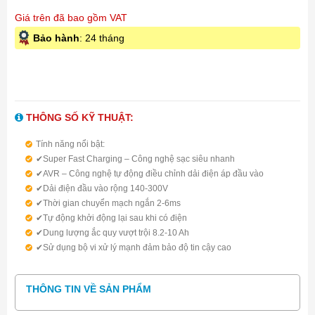
Giá trên đã bao gồm VAT
Bảo hành
: 24 tháng
THÔNG SỐ KỸ THUẬT:
Tính năng nổi bật:
✔Super Fast Charging – Công nghệ sạc siêu nhanh
✔AVR – Công nghệ tự động điều chỉnh dải điện áp đầu vào
✔Dải điện đầu vào rộng 140-300V
✔Thời gian chuyển mạch ngắn 2-6ms
✔Tự động khởi động lại sau khi có điện
✔Dung lượng ắc quy vượt trội 8.2-10 Ah
✔Sử dụng bộ vi xử lý mạnh đảm bảo độ tin cậy cao
✔Đáp ứng: Desktop, Laptop, Workstation, Printer, Fax, Modem
THÔNG TIN VỀ SẢN PHẨM