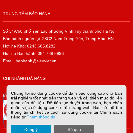
TRUNG TÂM BẢO HÀNH
Số 34A/66 phố Yên Lạc phường Vĩnh Tuy thành phố Hà Nội.
Bảo hành nguồn tại: 28C2 Nam Trung Yên, Trung Hòa, HN
Hotline Kho: 0243.685.8282
Hotline Bảo hành: 084 789 6996
Email: baohanh@sieuviet.vn
CHI NHÁNH ĐÀ NẴNG
Chúng tôi sử dụng cookie để đảm bảo cung cấp cho bạn
K42/H2/14 Tiểu La, P. Hòa Cường Bắc, Q. Hải Châu, TP. Đà Nẵng.
trải nghiệm tốt nhất trên trang web và cải thiện mức độ liên
quan của dữ liệu. Để tiếp tục duyệt trang web, bạn chấp
nhận việc sử dụng cookie trên trang web. Bạn có thể tìm
thông tin chi tiết về cách sử dụng cookie tại Chính sách
riêng tư
Thêm thông tin
Đồng ý
Bỏ qua