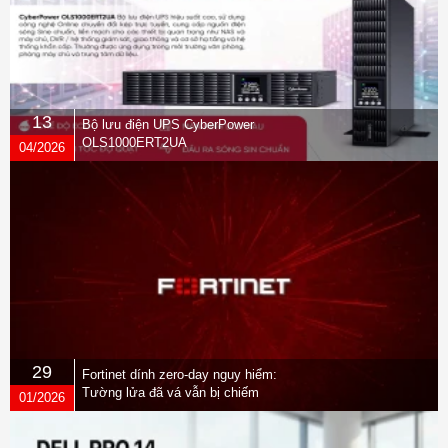
13
Bộ lưu điện UPS CyberPower
OLS1000ERT2UA
04/2026
29
Fortinet dính zero-day nguy hiểm:
Tường lửa đã vá vẫn bị chiếm
01/2026
quyền