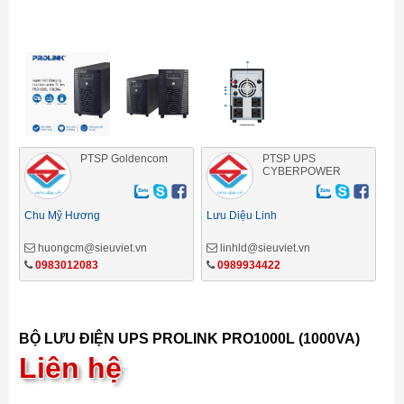
PTSP Goldencom
PTSP UPS
CYBERPOWER
Chu Mỹ Hương
Lưu Diệu Linh
huongcm@sieuviet.vn
linhld@sieuviet.vn
0983012083
0989934422
BỘ LƯU ĐIỆN UPS PROLINK PRO1000L (1000VA)
Liên hệ