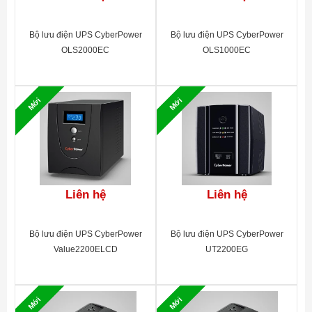
MÔI TRƯỜNG
Bộ lưu điện UPS CyberPower
Bộ lưu điện UPS CyberPower
Độ ẩm 0-90% với nhiệt độ 0-
Điều kiện hoạt động
OLS2000EC
OLS1000EC
40 độ C
Độ ồn
Không quá 40dB
BẢO HÀNH
Mới
Mới
Thời gian bảo hành
24 tháng
Liên hệ
Liên hệ
Bộ lưu điện UPS CyberPower
Bộ lưu điện UPS CyberPower
Value2200ELCD
UT2200EG
Mới
Mới