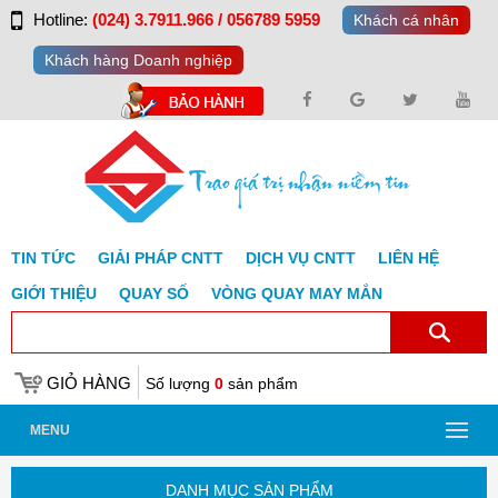
Hotline:
(024) 3.7911.966 / 056789 5959
Khách cá nhân
Khách hàng Doanh nghiệp
TIN TỨC
GIẢI PHÁP CNTT
DỊCH VỤ CNTT
LIÊN HỆ
GIỚI THIỆU
QUAY SỐ
VÒNG QUAY MAY MẮN
GIỎ HÀNG
Số lượng
0
sản phẩm
MENU
DANH MỤC SẢN PHẨM