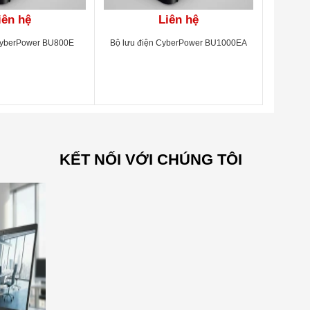
iên hệ
Liên hệ
CyberPower BU800E
Bộ lưu điện CyberPower BU1000EA
thời gian
x và
KẾT NỐI VỚI CHÚNG TÔI
Sử dụng công nghệ Fast Charge giúp thời
gian sạc ắc quy nhanh