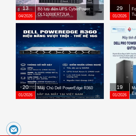
Dòng sạc (tối đa)
13
29
Bộ lưu điện UPS CyberPower
Fo
Điện áp sạc
OLS1000ERT2UA
Tư
04/2026
01/2026
qu
MÔI TRƯỜNG
Điều kiện hoạt động
Độ ồn
BẢO HÀNH
Thời gian bảo hành
20
19
Máy Chủ Dell PowerEdge R360
Má
Es
01/2026
01/2026