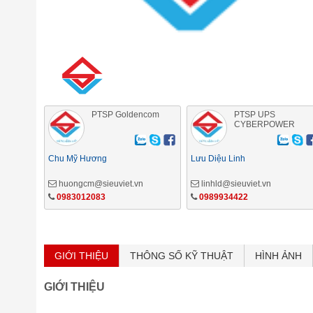
PTSP Goldencom
PTSP UPS
CYBERPOWER
Chu Mỹ Hương
Lưu Diệu Linh
huongcm@sieuviet.vn
linhld@sieuviet.vn
0983012083
0989934422
GIỚI THIỆU
THÔNG SỐ KỸ THUẬT
HÌNH ẢNH
GIỚI THIỆU