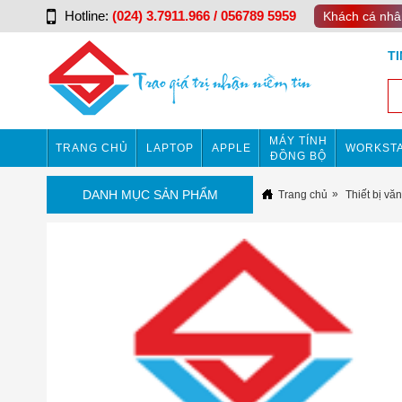
Hotline:
(024) 3.7911.966 / 056789 5959
Khách cá nhâ
T
MÁY TÍNH
TRANG CHỦ
LAPTOP
APPLE
WORKSTA
ĐỒNG BỘ
DANH MỤC SẢN PHẨM
Trang chủ
Thiết bị vă