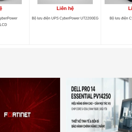
Phát âm thanh mỗi 5 giây
ệ
Liên hệ
L
Phát âm thanh mỗi 2 giây
CyberPower
Bộ lưu điện UPS CyberPower UT2200EG
Bộ lưu điện 
Phát âm thanh mỗi 1 giây
ELCD
Phát âm thanh liên tục
Hiển thị tình trạng UPS, mức tải, mức độ ắc quy, điện áp vào/ra, 
xả, tình trạng lỗi
Hỗ trợ Window 2000/2003/XP/Vista/2008, Window 7, 8, 10, Linu
MAC
Hệ thống quản lý năng lượng từ SNMP hoặc từ website
12V/9Ah
3 ắc quy
4 giờ sạc 90% dung lượng