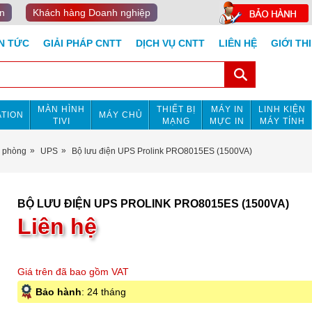
n
Khách hàng Doanh nghiệp
IN TỨC
GIẢI PHÁP CNTT
DỊCH VỤ CNTT
LIÊN HỆ
GIỚI TH
MÀN HÌNH
THIẾT BỊ
MÁY IN
LINH KIỆN
TION
MÁY CHỦ
TIVI
MẠNG
MỰC IN
MÁY TÍNH
n phòng
UPS
Bộ lưu điện UPS Prolink PRO8015ES (1500VA)
BỘ LƯU ĐIỆN UPS PROLINK PRO8015ES (1500VA)
Liên hệ
Giá trên đã bao gồm VAT
Bảo hành
: 24 tháng