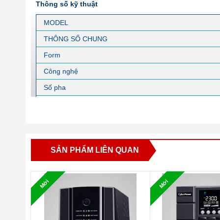
Thông số kỹ thuật
MODEL
THÔNG SỐ CHUNG
Form
Công nghệ
Số pha
Dung lượng
Công suất định danh
Kích thước (Dài x Rộng x Cao)
SẢN PHẨM LIÊN QUAN
Cân nặng
THÔNG SỐ ĐẦU VÀO
Mới
Mới
Điện áp đầu vào
Dải điện áp
Dải tần số