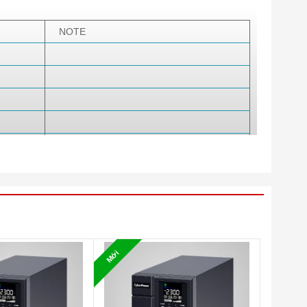
NOTE
Hệ số công suất PF=0.9
Mới
Dải điện áp đầu vào rộng