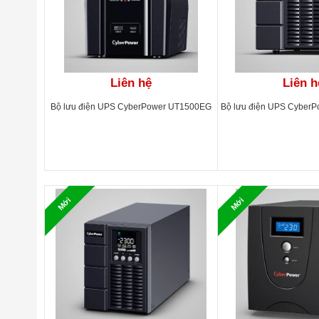
Hệ số công suất
THÔNG SỐ ĐẦU RA
Điện áp đầu ra
Liên hệ
Liên h
Điều chỉnh điện áp
Bộ lưu điện UPS CyberPower UT1500EG
Bộ lưu điện UPS Cyber
Dải tần số (trong khoảng đồng bộ hóa)
Dải tần số (ở chế độ ắc quy)
Hệ số đỉnh
Méo hài
Mới
Mới
Thời gian chuyển mạch từ chế độ AC sang chế độ ắc qu
Thời gian chuyển mạch từ Inverter sang Bypass
Dạng sóng (chế độ ắc quy)
CẢNH BÁO & CHỈ SỐ