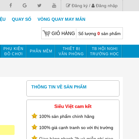
Đăng ký
Đăng nhập
IỆU
QUAY SỐ
VÒNG QUAY MAY MẮN
GIỎ HÀNG
Số lượng
0
sản phẩm
PHỤ KIỆN
THIẾT BỊ
TB HỘI NGHỊ
PHẦN MỀM
ĐỒ CHƠI
VĂN PHÒNG
TRƯỜNG HỌC
THÔNG TIN VỀ SẢN PHẨM
Siêu Việt cam kết
100% sản phẩm chính hãng
100% giá cạnh tranh so với thị trường
Giao hàng nhanh 2h và miễn phí giao