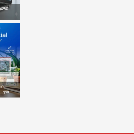
14250
hiếc
, gọn
òng