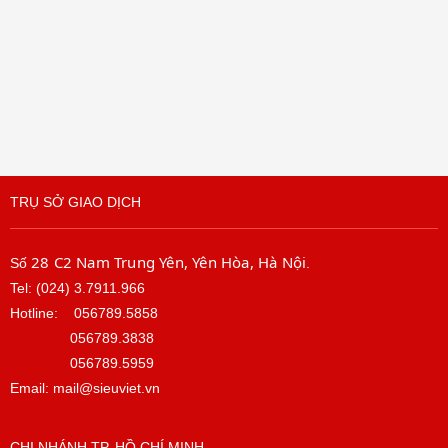
TRỤ SỞ GIAO DỊCH
28 C2 Nam Trung Yên, Yên Hòa, Hà Nội
Số
.
Tel: (024) 3.7911.966
Hotline:
056789.5858
056789.3838
056789.5959
Email: mail@sieuviet.vn
CHI NHÁNH TP. HỒ CHÍ MINH