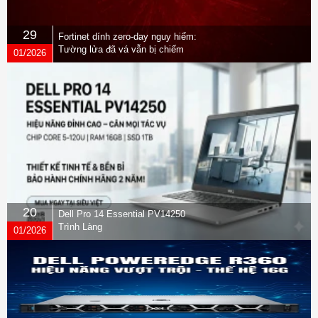
29
Fortinet dính zero-day nguy hiểm:
Tường lửa đã vá vẫn bị chiếm
01/2026
quyền
20
Dell Pro 14 Essential PV14250
Trình Làng
01/2026