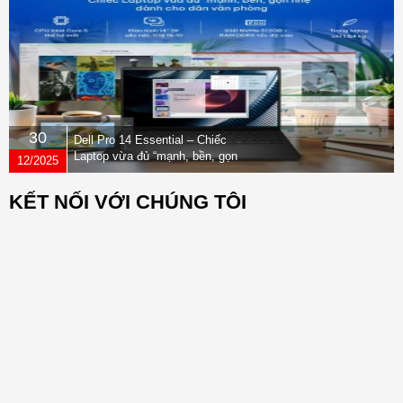
30
Dell Pro 14 Essential – Chiếc
Laptop vừa đủ “mạnh, bền, gọn
12/2025
nhẹ” dành cho dân văn phòng
KẾT NỐI VỚI CHÚNG TÔI