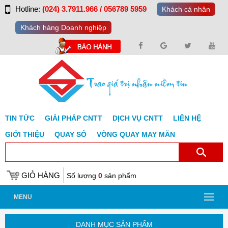
Hotline:
(024) 3.7911.966 / 056789 5959
Khách cá nhân
Khách hàng Doanh nghiệp
TIN TỨC
GIẢI PHÁP CNTT
DỊCH VỤ CNTT
LIÊN HỆ
GIỚI THIỆU
QUAY SỐ
VÒNG QUAY MAY MẮN
GIỎ HÀNG
Số lượng
0
sản phẩm
MENU
DANH MỤC SẢN PHẨM