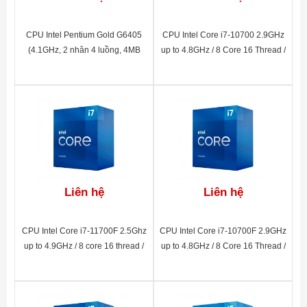
CPU Intel Pentium Gold G6405
CPU Intel Core i7-10700 2.9GHz
(4.1GHz, 2 nhân 4 luồng, 4MB
up to 4.8GHz / 8 Core 16 Thread /
Cache, 58W) - Socket Intel LGA
16MB/ UHD Graphics 630 / Socket
1200)
1200
Liên hệ
Liên hệ
CPU Intel Core i7-11700F 2.5Ghz
CPU Intel Core i7-10700F 2.9GHz
up to 4.9GHz / 8 core 16 thread /
up to 4.8GHz / 8 Core 16 Thread /
16MB Smart Cache / non-GPU /
16MB/ non-GPU/ Socket 1200
Socket 1200