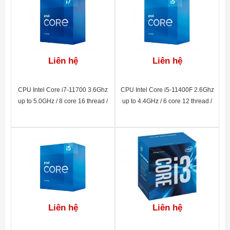
Liên hệ
Liên hệ
CPU Intel Core i7-11700 3.6Ghz
CPU Intel Core i5-11400F 2.6Ghz
up to 5.0GHz / 8 core 16 thread /
up to 4.4GHz / 6 core 12 thread /
16MB Smart Cache / UHD Graphic
12MB Smart Cache / non-GPU /
750 / Socket 1200
Socket 1200
Liên hệ
Liên hệ