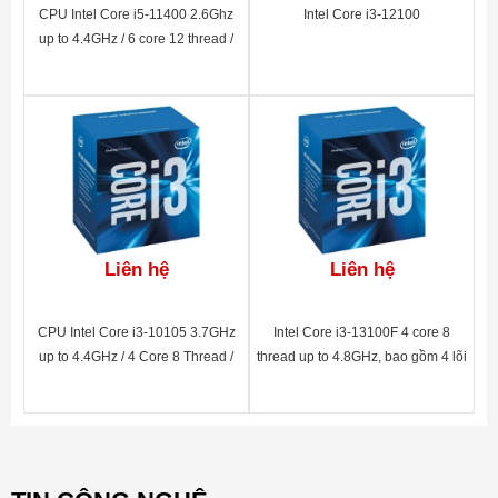
CPU Intel Core i5-11400 2.6Ghz
Intel Core i3-12100
up to 4.4GHz / 6 core 12 thread /
12MB Smart Cache / UHD Graphic
730 / Socket 1200
Liên hệ
Liên hệ
CPU Intel Core i3-10105 3.7GHz
Intel Core i3-13100F 4 core 8
up to 4.4GHz / 4 Core 8 Thread /
thread up to 4.8GHz, bao gồm 4 lõi
6MB / UHD Graphics 630/Socket
P-core (3.4 upto 4.5GHz) / 12MB
1200
Intel® Smart Cache / non-GPU /
Socket LGA 1700