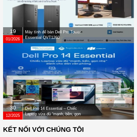
19
Máy tính để bàn Dell Pro Tower
Essential QVT1260
01/2026
30
Dell Pro 14 Essential – Chiếc
Laptop vừa đủ “mạnh, bền, gọn
12/2025
nhẹ” dành cho dân văn phòng
KẾT NỐI VỚI CHÚNG TÔI