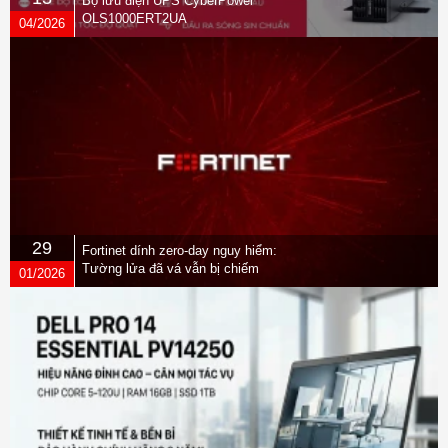
Bộ lưu điện UPS CyberPower
OLS1000ERT2UA
04/2026
29
Fortinet dính zero-day nguy hiểm:
Tường lửa đã vá vẫn bị chiếm
01/2026
quyền