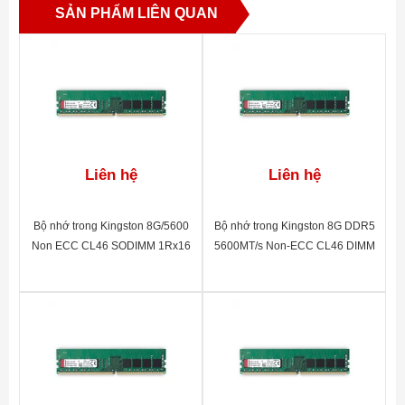
SẢN PHẨM LIÊN QUAN
Liên hệ
Liên hệ
Bộ nhớ trong Kingston 8G/5600
Bộ nhớ trong Kingston 8G DDR5
Non ECC CL46 SODIMM 1Rx16
5600MT/s Non-ECC CL46 DIMM
DDR5 KVR56S46BS6-8
1Rx16(KVR56U46BS6-8)