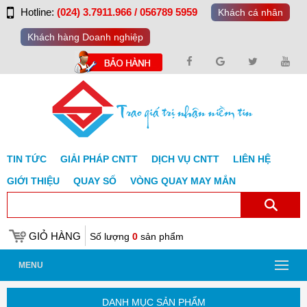
Hotline:
(024) 3.7911.966 / 056789 5959
Khách cá nhân
Khách hàng Doanh nghiệp
TIN TỨC
GIẢI PHÁP CNTT
DỊCH VỤ CNTT
LIÊN HỆ
GIỚI THIỆU
QUAY SỐ
VÒNG QUAY MAY MẮN
GIỎ HÀNG
Số lượng
0
sản phẩm
MENU
DANH MỤC SẢN PHẨM