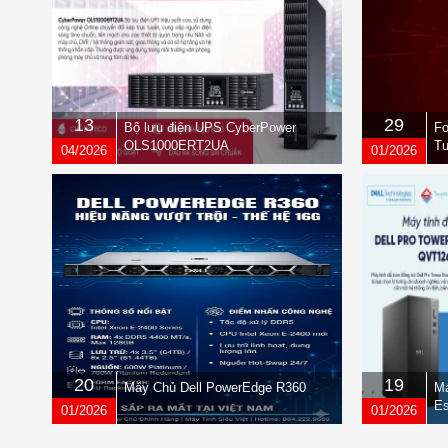
13
29
Bộ lưu điện UPS CyberPower
Fo
OLS1000ERT2UA
Tư
04/2026
01/2026
qu
20
19
Máy Chủ Dell PowerEdge R360
Má
Es
01/2026
01/2026