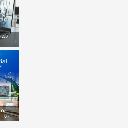
14250
hiếc
, gọn
òng