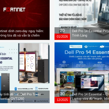
20
rtinet dính zero-day nguy hiểm:
Dell Pro 14 Essential PV
ờng lửa đã vá vẫn bị chiếm
Trình Làng
01/2026
yền
30
y tính để bàn Dell Pro Tower
Dell Pro 14 Essential – C
sential QVT1260
Laptop vừa đủ “mạnh, bền
12/2025
nhẹ” dành cho dân văn ph