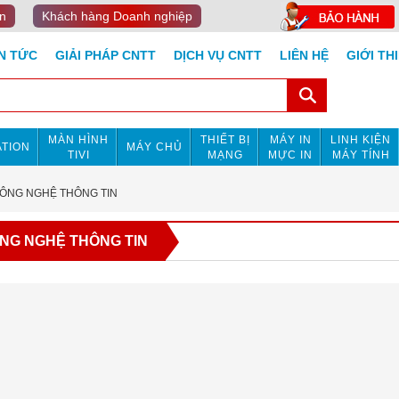
n
Khách hàng Doanh nghiệp
IN TỨC
GIẢI PHÁP CNTT
DỊCH VỤ CNTT
LIÊN HỆ
GIỚI TH
MÀN HÌNH
THIẾT BỊ
MÁY IN
LINH KIỆN
TION
MÁY CHỦ
TIVI
MẠNG
MỰC IN
MÁY TÍNH
CÔNG NGHỆ THÔNG TIN
ÔNG NGHỆ THÔNG TIN