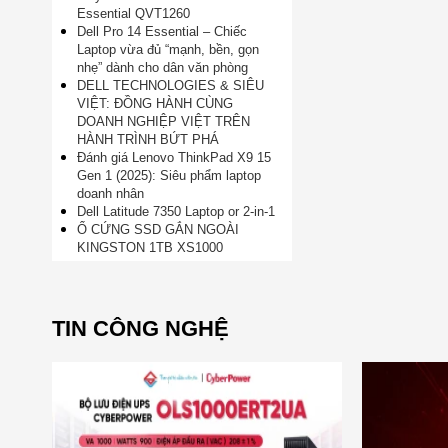
Essential QVT1260
Dell Pro 14 Essential – Chiếc
Laptop vừa đủ “mạnh, bền, gọn
nhẹ” dành cho dân văn phòng
DELL TECHNOLOGIES & SIÊU
VIỆT: ĐỒNG HÀNH CÙNG
DOANH NGHIỆP VIỆT TRÊN
HÀNH TRÌNH BỨT PHÁ
Đánh giá Lenovo ThinkPad X9 15
Gen 1 (2025): Siêu phẩm laptop
doanh nhân
Dell Latitude 7350 Laptop or 2-in-1
Ổ CỨNG SSD GẮN NGOÀI
KINGSTON 1TB XS1000
TIN CÔNG NGHỆ