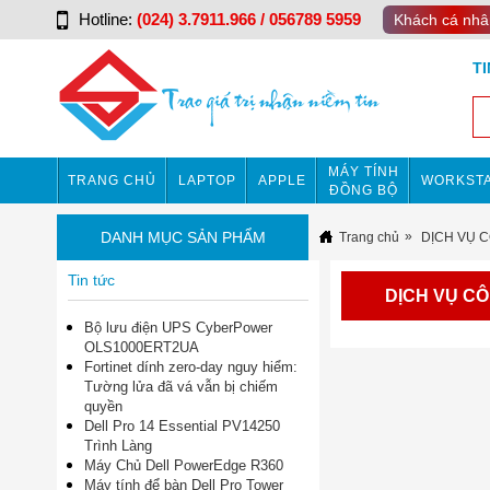
Hotline:
(024) 3.7911.966 / 056789 5959
Khách cá nhâ
T
MÁY TÍNH
TRANG CHỦ
LAPTOP
APPLE
WORKSTA
ĐỒNG BỘ
DANH MỤC SẢN PHẨM
Trang chủ
DỊCH VỤ 
Tin tức
DỊCH VỤ C
Bộ lưu điện UPS CyberPower
OLS1000ERT2UA
Fortinet dính zero-day nguy hiểm:
Tường lửa đã vá vẫn bị chiếm
quyền
Dell Pro 14 Essential PV14250
Trình Làng
Máy Chủ Dell PowerEdge R360
Máy tính để bàn Dell Pro Tower