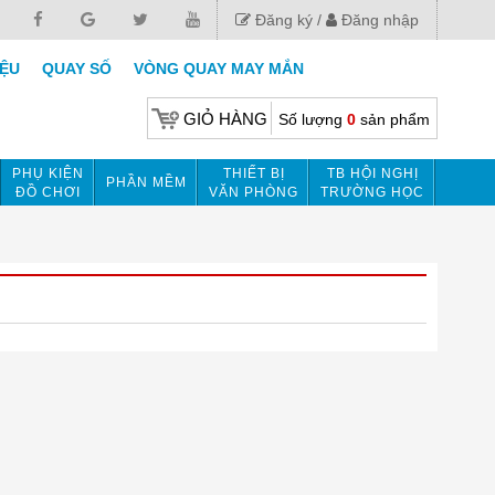
Đăng ký
Đăng nhập
IỆU
QUAY SỐ
VÒNG QUAY MAY MẮN
GIỎ HÀNG
Số lượng
0
sản phẩm
PHỤ KIỆN
THIẾT BỊ
TB HỘI NGHỊ
PHẦN MỀM
ĐỒ CHƠI
VĂN PHÒNG
TRƯỜNG HỌC