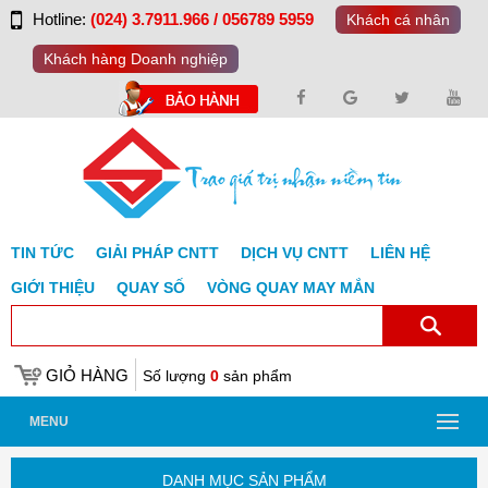
Hotline:
(024) 3.7911.966 / 056789 5959
Khách cá nhân
Khách hàng Doanh nghiệp
TIN TỨC
GIẢI PHÁP CNTT
DỊCH VỤ CNTT
LIÊN HỆ
GIỚI THIỆU
QUAY SỐ
VÒNG QUAY MAY MẮN
GIỎ HÀNG
Số lượng
0
sản phẩm
MENU
DANH MỤC SẢN PHẨM