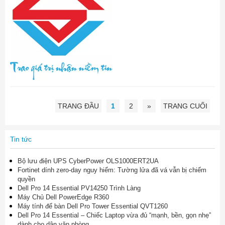
TRANG ĐẦU
1
2
»
TRANG CUỐI
Tin tức
Bộ lưu điện UPS CyberPower OLS1000ERT2UA
Fortinet dính zero-day nguy hiểm: Tường lửa đã vá vẫn bị chiếm
quyền
Dell Pro 14 Essential PV14250 Trình Làng
Máy Chủ Dell PowerEdge R360
Máy tính để bàn Dell Pro Tower Essential QVT1260
Dell Pro 14 Essential – Chiếc Laptop vừa đủ “mạnh, bền, gọn nhẹ”
dành cho dân văn phòng