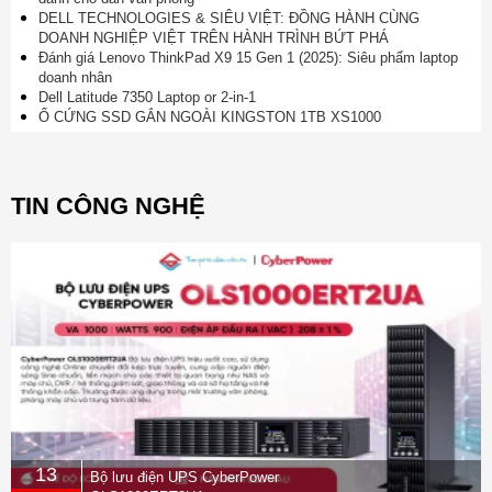
DELL TECHNOLOGIES & SIÊU VIỆT: ĐỒNG HÀNH CÙNG
DOANH NGHIỆP VIỆT TRÊN HÀNH TRÌNH BỨT PHÁ
Đánh giá Lenovo ThinkPad X9 15 Gen 1 (2025): Siêu phẩm laptop
doanh nhân
Dell Latitude 7350 Laptop or 2-in-1
Ổ CỨNG SSD GẮN NGOÀI KINGSTON 1TB XS1000
TIN CÔNG NGHỆ
13
Bộ lưu điện UPS CyberPower