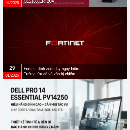
OLS1000ERT2UA
04/2026
29
Fortinet dính zero-day nguy hiểm:
Tường lửa đã vá vẫn bị chiếm
01/2026
quyền