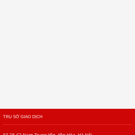
TRỤ SỞ GIAO DỊCH
28 C2 Nam Trung Yên, Yên Hòa, Hà Nội
Số
.