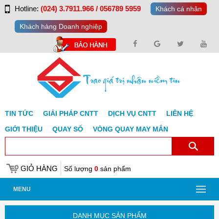
Hotline:
(024) 3.7911.966 / 056789 5959
Khách cá nhân
Khách hàng Doanh nghiệp
TIN TỨC
GIẢI PHÁP CNTT
DỊCH VỤ CNTT
LIÊN HỆ
GIỚI THIỆU
QUAY SỐ
VÒNG QUAY MAY MẮN
GIỎ HÀNG
Số lượng
0
sản phẩm
MENU
DANH MỤC SẢN PHẨM