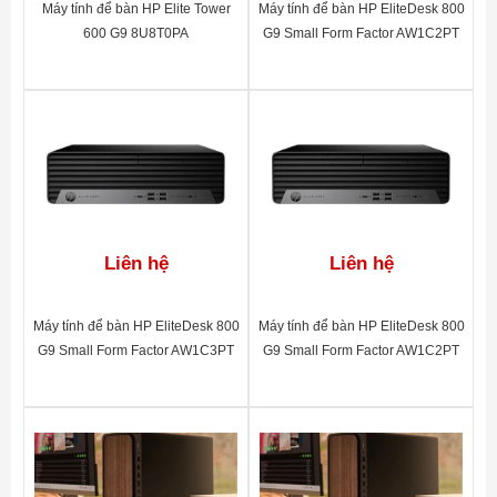
hành
Máy tính để bàn HP Elite Tower
Máy tính để bàn HP EliteDesk 800
600 G9 8U8T0PA
G9 Small Form Factor AW1C2PT
Bảo Hành
1 year
Xuất xứ
China
Liên hệ
Liên hệ
Máy tính để bàn HP EliteDesk 800
Máy tính để bàn HP EliteDesk 800
G9 Small Form Factor AW1C3PT
G9 Small Form Factor AW1C2PT