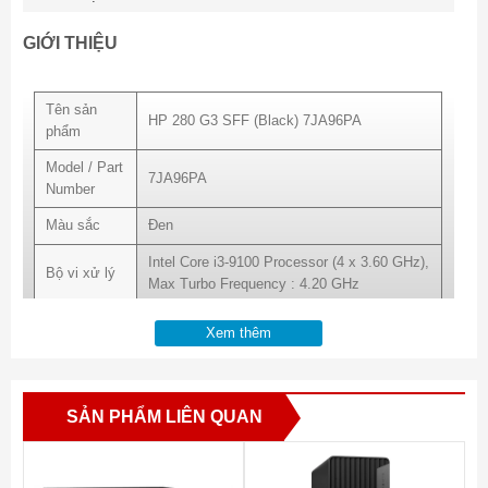
GIỚI THIỆU
Tên sản
HP 280 G3 SFF (Black) 7JA96PA
phẩm
Model / Part
7JA96PA
Number
Màu sắc
Đen
Intel Core i3-9100 Processor (4 x 3.60 GHz),
Bộ vi xử lý
Max Turbo Frequency : 4.20 GHz
Bộ nhớ
1 x 4GB DDR4/2666 MHz (2 slots)
Xem thêm
Ram
Dung lượng
500GB SATA3 (7200 rpm) 3.5”
ổ cứng
SẢN PHẨM LIÊN QUAN
Chipset
Intel H370
Main