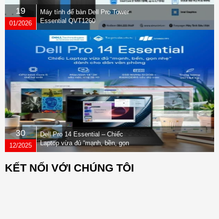
19
Máy tính để bàn Dell Pro Tower
Essential QVT1260
01/2026
30
Dell Pro 14 Essential – Chiếc
Laptop vừa đủ “mạnh, bền, gọn
12/2025
nhẹ” dành cho dân văn phòng
KẾT NỐI VỚI CHÚNG TÔI