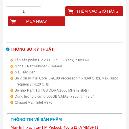
THÊM VÀO GIỎ HÀNG
MUA NGAY
THÔNG SỐ KỸ THUẬT:
Tên sản phẩm HP 280 G3 SFF (Black) 7JA96PA
Model / Part Number 7JA96PA
Màu sắc Đen
Bộ vi xử lý Intel Core i3-9100 Processor (4 x 3.60 GHz), Max Turbo
Frequency : 4.20 GHz
Bộ nhớ Ram 1 x 4GB DDR4/2666 MHz (2 slots)
Dung lượng ổ cứng 500GB SATA3 (7200 rpm) 3.5”
Chipset Main Intel H370
Ổ đĩa quang Intel UHD Graphics 630
Nguồn 180W
THÔNG TIN VỀ SẢN PHẨM
Bàn phím + Chuột USB
Đồ họa Intel UHD Graphics 610
Máy tính xách tay HP Probook 460 G11 (A74MSPT)