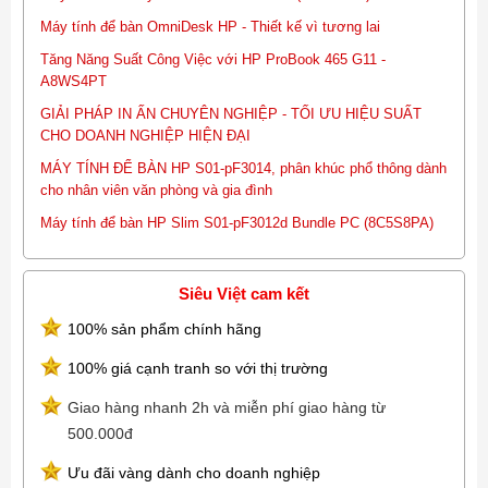
Âm thanh Realtek High Definition Audio
Máy tính để bàn OmniDesk HP - Thiết kế vì tương lai
Cổng kết nối Front: 2 x USB 3.1 Gen 1 ; 1 x
Tăng Năng Suất Công Việc với HP ProBook 465 G11 -
Microphone/Headphone combo jack ; Rear: 4 x USB 2.0 ; 2 x USB
A8WS4PT
3.1 Gen 1 ; 1 x RJ45 ; 1 x VGA ; 1 x HDMI ; 1 x COM ; 1 x
Microphone-in ; 1 x Audio Line-in ; 1 x Audio Line-out ; 1 x PCIe X16
GIẢI PHÁP IN ẤN CHUYÊN NGHIỆP - TỐI ƯU HIỆU SUẤT
; 1 x PCIe X1 ; 2 x SATA ; 1 x M2 2230 (for WLAN) ; 1 x SSD PCIe
CHO DOANH NGHIỆP HIỆN ĐẠI
(M.2 2280)
MÁY TÍNH ĐỂ BÀN HP S01-pF3014, phân khúc phổ thông dành
Kích thước 9.5 x 29.6 x 27 cm (W x D x H)
cho nhân viên văn phòng và gia đình
Trọng lượng 3.968 kg
Hệ điều hành FreeDos
Máy tính để bàn HP Slim S01-pF3012d Bundle PC (8C5S8PA)
Bảo Hành 1 year
Xuất xứ China
Siêu Việt cam kết
100% sản phẩm chính hãng
100% giá cạnh tranh so với thị trường
Giao hàng nhanh 2h và miễn phí giao hàng từ
500.000đ
Ưu đãi vàng dành cho doanh nghiệp