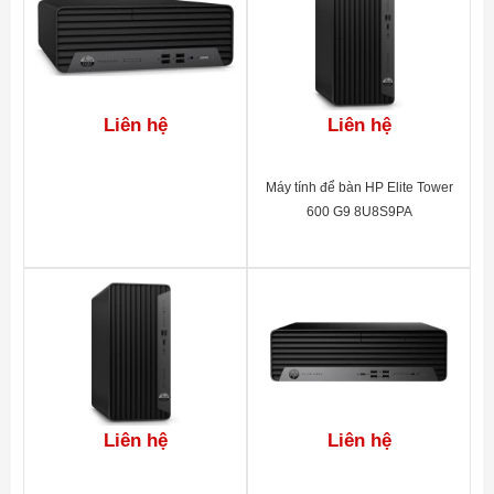
Ổ đĩa quang
Intel UHD Graphics 630
Nguồn
180W
Bàn phím +
USB
Chuột
Liên hệ
Liên hệ
Đồ họa
Intel UHD Graphics 610
Âm thanh
Realtek High Definition Audio
Máy tính để bàn HP Elite Tower
Front: 2 x USB 3.1 Gen 1 ; 1 x
600 G9 8U8S9PA
Microphone/Headphone combo jack ; Rear:
4 x USB 2.0 ; 2 x USB 3.1 Gen 1 ; 1 x RJ45
; 1 x VGA ; 1 x HDMI ; 1 x COM ; 1 x
Cổng kết nối
Microphone-in ; 1 x Audio Line-in ; 1 x Audio
Line-out ; 1 x PCIe X16 ; 1 x PCIe X1 ; 2 x
SATA ; 1 x M2 2230 (for WLAN) ; 1 x SSD
PCIe (M.2 2280)
Kích thước
9.5 x 29.6 x 27 cm (W x D x H)
Liên hệ
Liên hệ
Trọng lượng
3.968 kg
Hệ điều
FreeDos