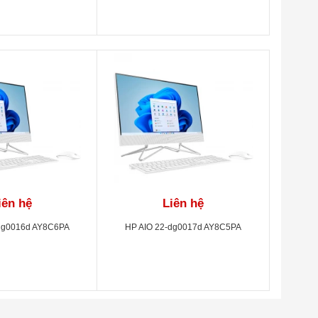
iên hệ
Liên hệ
dg0016d AY8C6PA
HP AIO 22-dg0017d AY8C5PA