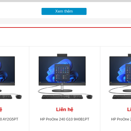
Xem thêm
ệ
Liên hệ
L
10 AY2G5PT
HP ProOne 240 G10 9H0B1PT
HP ProOne 