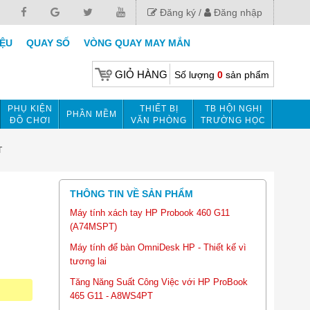
Đăng ký
Đăng nhập
IỆU
QUAY SỐ
VÒNG QUAY MAY MẮN
GIỎ HÀNG
Số lượng
0
sản phẩm
PHỤ KIỆN
THIẾT BỊ
TB HỘI NGHỊ
PHẦN MỀM
ĐỒ CHƠI
VĂN PHÒNG
TRƯỜNG HỌC
T
THÔNG TIN VỀ SẢN PHẨM
Máy tính xách tay HP Probook 460 G11
(A74MSPT)
Máy tính để bàn OmniDesk HP - Thiết kế vì
tương lai
Tăng Năng Suất Công Việc với HP ProBook
465 G11 - A8WS4PT