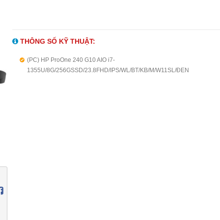
THÔNG SỐ KỸ THUẬT:
(PC) HP ProOne 240 G10 AIO i7-
1355U/8G/256GSSD/23.8FHD/IPS/WL/BT/KB/M/W11SL/ĐEN