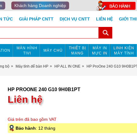
n
Khách hàng Doanh nghiệp
IN TỨC
GIẢI PHÁP CNTT
DỊCH VỤ CNTT
LIÊN HỆ
GIỚI TH
MÀN HÌNH
THIẾT BỊ
MÁY IN
LINH KIỆN
TION
MÁY CHỦ
TIVI
MẠNG
MỰC IN
MÁY TÍNH
ồng bộ
Máy tính để bàn HP
HP ALL IN ONE
HP ProOne 240 G10 9H0B1P
HP PROONE 240 G10 9H0B1PT
Liên hệ
Giá trên đã bao gồm VAT
Bảo hành
: 12 tháng