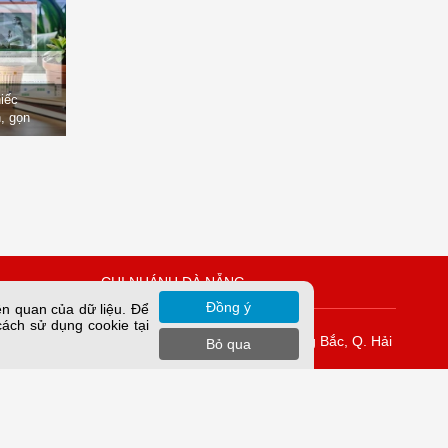
hiếc
, gọn
òng
CHI NHÁNH ĐÀ NẴNG
Đồng ý
ên quan của dữ liệu. Để
cách sử dụng cookie tại
Vĩnh Tuy
K42/H2/14 Tiểu La, P. Hòa Cường Bắc, Q. Hải
Bỏ qua
Châu, TP. Đà Nẵng.
rung Yên,