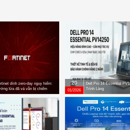
20
rtinet dính zero-day nguy hiểm:
Dell Pro 14 Essential PV
ờng lửa đã vá vẫn bị chiếm
Trình Làng
01/2026
yền