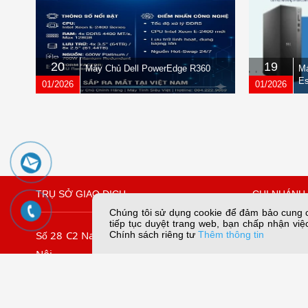
20
19
Máy Chủ Dell PowerEdge R360
Má
Es
01/2026
01/2026
TRỤ SỞ GIAO DỊCH
CHI NHÁNH 
Chúng tôi sử dụng cookie để đảm bảo cung cấ
tiếp tục duyệt trang web, bạn chấp nhận việc
28 C2 Nam Trung Yên, Yên Hòa, Hà
109/45 Lê
Chính sách riêng tư
Thêm thông tin
Số
Nội
Chiếu, TP. 
.
09067
Tel: (024) 3.7911.966
Tel:
Hotline:
056789.5858
Email:dungn
056789.3838