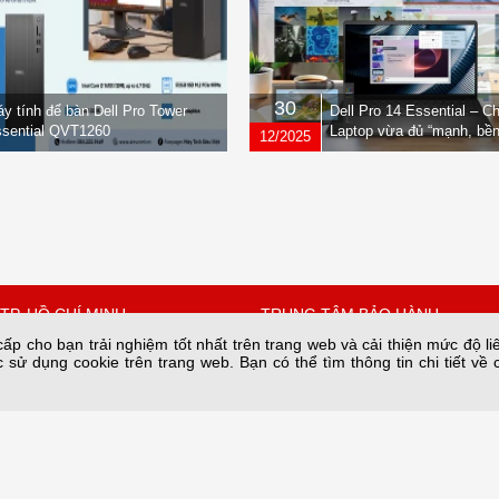
30
y tính để bàn Dell Pro Tower
Dell Pro 14 Essential – C
sential QVT1260
Laptop vừa đủ “mạnh, bền
12/2025
nhẹ” dành cho dân văn ph
TP. HỒ CHÍ MINH
TRUNG TÂM BẢO HÀNH
p cho bạn trải nghiệm tốt nhất trên trang web và cải thiện mức độ li
 sử dụng cookie trên trang web. Bạn có thể tìm thông tin chi tiết về 
 Quốc Hưng, Phường Xóm
Số 34A/66 phố Yên Lạc phường 
thành phố Hà Nội.
Hồ Chí Minh
Bảo hành nguồn tại: 28C2 Nam T
67342
Trung Hòa, HN
n@sieuviet.vn
Hotline Kho: 0243.685.8282