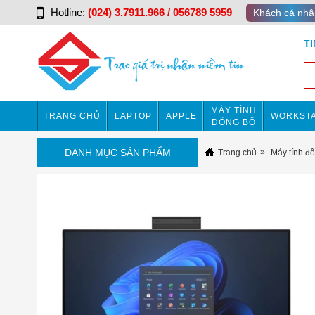
Hotline:
(024) 3.7911.966 / 056789 5959
Khách cá nhâ
T
MÁY TÍNH
TRANG CHỦ
LAPTOP
APPLE
WORKSTA
ĐỒNG BỘ
DANH MỤC SẢN PHẨM
Trang chủ
Máy tính đ