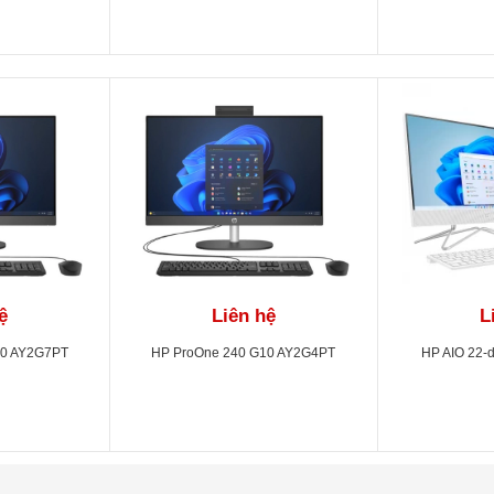
ệ
Liên hệ
L
10 AY2G7PT
HP ProOne 240 G10 AY2G4PT
HP AIO 22-