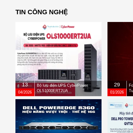
TIN CÔNG NGHỆ
13
29
Bộ lưu điện UPS CyberPower
Fo
OLS1000ERT2UA
Tư
04/2026
01/2026
qu