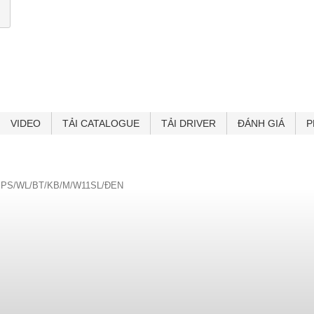
VIDEO
TẢI CATALOGUE
TẢI DRIVER
ĐÁNH GIÁ
P
D/IPS/WL/BT/KB/M/W11SL/ĐEN