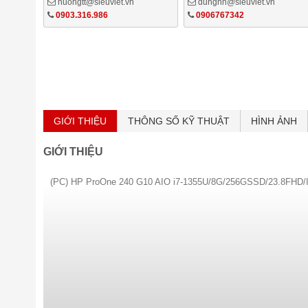
huongtt@sieuviet.vn
dungnn@sieuviet.vn
0903.316.986
0906767342
GIỚI THIỆU
THÔNG SỐ KỸ THUẬT
HÌNH ẢNH
GIỚI THIỆU
(PC) HP ProOne 240 G10 AIO i7-1355U/8G/256GSSD/23.8FH