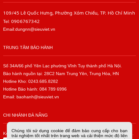
109/45 Lê Quốc Hưng, Phường Xóm Chiếu, TP. Hồ Chí Minh
0906767342
Tel:
Email:dungnn@sieuviet.vn
TRUNG TÂM BẢO HÀNH
Số 34A/66 phố Yên Lạc phường Vĩnh Tuy thành phố Hà Nội.
Bảo hành nguồn tại: 28C2 Nam Trung Yên, Trung Hòa, HN
Hotline Kho: 0243.685.8282
Hotline Bảo hành: 084 789 6996
Email: baohanh@sieuviet.vn
CHI NHÁNH ĐÀ NẴNG
Chúng tôi sử dụng cookie để đảm bảo cung cấp cho bạn
K42/H2/14 Tiểu La, P. Hòa Cường Bắc, Q. Hải Châu, TP. Đà Nẵng.
trải nghiệm tốt nhất trên trang web và cải thiện mức độ liên