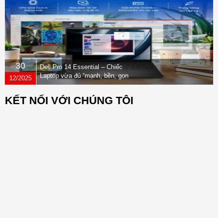
30
Dell Pro 14 Essential – Chiếc
Laptop vừa đủ “mạnh, bền, gọn
12/2025
nhẹ” dành cho dân văn phòng
KẾT NỐI VỚI CHÚNG TÔI