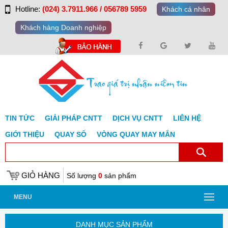
Hotline:
(024) 3.7911.966 / 056789 5959
Khách cá nhân
Khách hàng Doanh nghiệp
TIN TỨC
GIẢI PHÁP CNTT
DỊCH VỤ CNTT
LIÊN HỆ
GIỚI THIỆU
QUAY SỐ
VÒNG QUAY MAY MẮN
GIỎ HÀNG
Số lượng
0
sản phẩm
MENU
DANH MỤC SẢN PHẨM