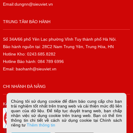
Email:dungnn@sieuviet.vn
TRUNG TÂM BẢO HÀNH
Số 34A/66 phố Yên Lạc phường Vĩnh Tuy thành phố Hà Nội.
Bảo hành nguồn tại: 28C2 Nam Trung Yên, Trung Hòa, HN
Hotline Kho: 0243.685.8282
Hotline Bảo hành: 084 789 6996
Email: baohanh@sieuviet.vn
CHI NHÁNH ĐÀ NẴNG
Chúng tôi sử dụng cookie để đảm bảo cung cấp cho bạn
K42/H2/14 Tiểu La, P. Hòa Cường Bắc, Q. Hải Châu, TP. Đà Nẵng.
trải nghiệm tốt nhất trên trang web và cải thiện mức độ liên
quan của dữ liệu. Để tiếp tục duyệt trang web, bạn chấp
nhận việc sử dụng cookie trên trang web. Bạn có thể tìm
thông tin chi tiết về cách sử dụng cookie tại Chính sách
riêng tư
Thêm thông tin