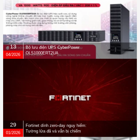
13
Bộ lưu điện UPS CyberPower
OLS1000ERT2UA
04/2026
29
Fortinet dính zero-day nguy hiểm:
Tường lửa đã vá vẫn bị chiếm
01/2026
quyền