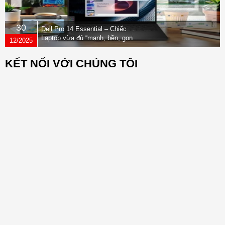
30
Dell Pro 14 Essential – Chiếc
Laptop vừa đủ “mạnh, bền, gọn
12/2025
nhẹ” dành cho dân văn phòng
KẾT NỐI VỚI CHÚNG TÔI