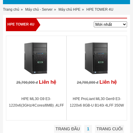
Trang chủ
Máy chủ - Server
Máy chủ HPE
HPE TOWER 4U
HPE TOWER 4U
Liên hệ
Liên hệ
25,700,000 đ
24,700,000 đ
HPE ML30 G9 E3-
HPE ProLiant ML30 Gen9 E3-
1220v6(3GHz/4Cores/8MB) ,4LFF
1220v6 8GB-U B140i 4LFF 350W
Hot-Plug, 8GB, B140i SATA Non
PS Server P03704-375
HDD, 350W PS, DVD
TRANG ĐẦU
1
TRANG CUỐI