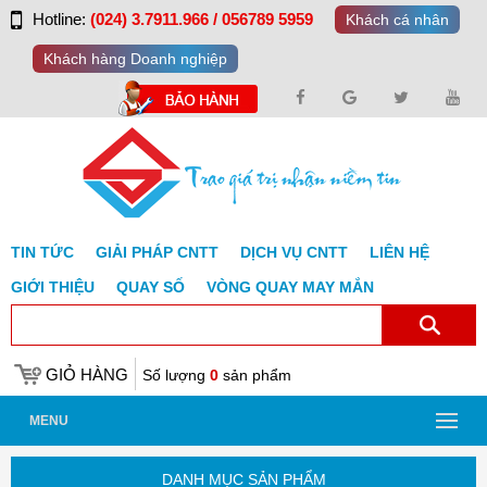
Hotline:
(024) 3.7911.966 / 056789 5959
Khách cá nhân
Khách hàng Doanh nghiệp
TIN TỨC
GIẢI PHÁP CNTT
DỊCH VỤ CNTT
LIÊN HỆ
GIỚI THIỆU
QUAY SỐ
VÒNG QUAY MAY MẮN
GIỎ HÀNG
Số lượng
0
sản phẩm
MENU
DANH MỤC SẢN PHẨM