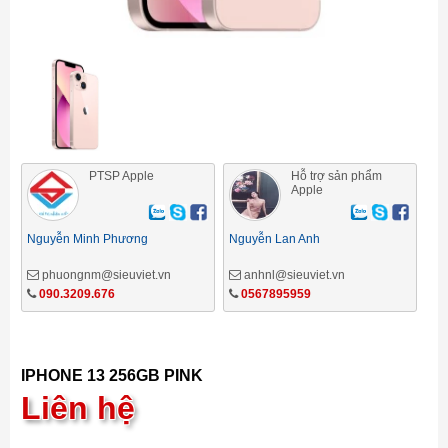
PTSP Apple
Hỗ trợ sản phẩm
Apple
Nguyễn Minh Phương
Nguyễn Lan Anh
phuongnm@sieuviet.vn
anhnl@sieuviet.vn
090.3209.676
0567895959
IPHONE 13 256GB PINK
Liên hệ