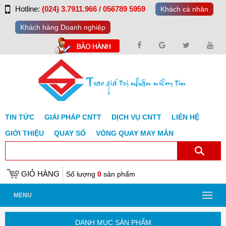
Hotline:
(024) 3.7911.966 / 056789 5959
Khách cá nhân
Khách hàng Doanh nghiệp
TIN TỨC
GIẢI PHÁP CNTT
DỊCH VỤ CNTT
LIÊN HỆ
GIỚI THIỆU
QUAY SỐ
VÒNG QUAY MAY MẮN
GIỎ HÀNG
Số lượng
0
sản phẩm
MENU
DANH MỤC SẢN PHẨM