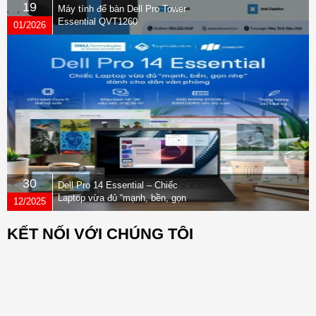
19
Máy tính để bàn Dell Pro Tower
Essential QVT1260
01/2026
30
Dell Pro 14 Essential – Chiếc
Laptop vừa đủ “mạnh, bền, gọn
12/2025
nhẹ” dành cho dân văn phòng
KẾT NỐI VỚI CHÚNG TÔI