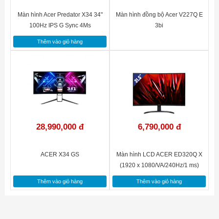
Màn hình Acer Predator X34 34"
Màn hình đồng bộ Acer V227Q E
100Hz IPS G Sync 4Ms
3bi
Thêm vào giỏ hàng
28,990,000 đ
6,790,000 đ
ACER X34 GS
Màn hình LCD ACER ED320Q X
(1920 x 1080/VA/240Hz/1 ms)
Thêm vào giỏ hàng
Thêm vào giỏ hàng