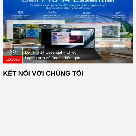
30
Dell Pro 14 Essential – Chiếc
Laptop vừa đủ “mạnh, bền, gọn
12/2025
nhẹ” dành cho dân văn phòng
KẾT NỐI VỚI CHÚNG TÔI