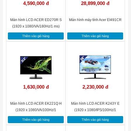
4,590,000 đ
28,899,000 đ
ĐỘ TƯƠNG PHẢN
1000:1
Màn hình LCD ACER ED270R S
Màn hình máy tính Acer EI491CR
(1920 x 1080/VA/180Hz/1 ms)
TẦN SỐ QUÉT
100Hz
Thêm vào giỏ hàng
Thêm vào giỏ hàng
THỜI GIAN PHẢN HỒI
1 ms
1 x HDMI 1.4, 1 x
CỔNG KẾT NỐI MÀN
HÌNH
VGA
VESA
100 x 100 mm
1,630,000 đ
2,230,000 đ
PHÂN LOẠI MÀN HÌNH
Gaming, Phổ thông
Màn hình LCD ACER EK221Q H
Màn hình LCD ACER K243Y E
(1920 x 1080/VA/100Hz/1
(1920 x 1080/IPS/100Hz/1
ms/FreeSync)
ms/FreeSync)
Thêm vào giỏ hàng
Thêm vào giỏ hàng