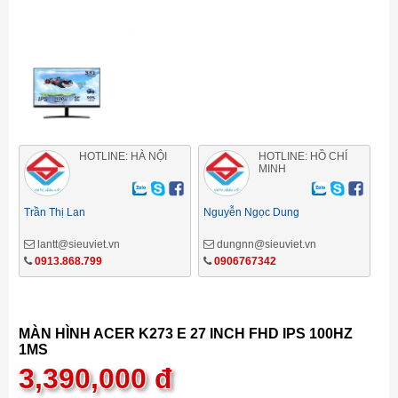
HOTLINE: HÀ NỘI
HOTLINE: HỒ CHÍ
MINH
Trần Thị Lan
Nguyễn Ngọc Dung
lantt@sieuviet.vn
dungnn@sieuviet.vn
0913.868.799
0906767342
MÀN HÌNH ACER K273 E 27 INCH FHD IPS 100HZ
1MS
3,390,000
đ