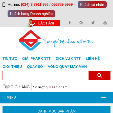
Hotline:
(024) 3.7911.966 / 056789 5959
Khách cá nhân
Khách hàng Doanh nghiệp
TIN TỨC
GIẢI PHÁP CNTT
DỊCH VỤ CNTT
LIÊN HỆ
GIỚI THIỆU
QUAY SỐ
VÒNG QUAY MAY MẮN
GIỎ HÀNG
Số lượng
0
sản phẩm
MENU
DANH MỤC SẢN PHẨM