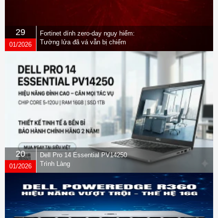
29
Fortinet dính zero-day nguy hiểm:
Tường lửa đã vá vẫn bị chiếm
01/2026
quyền
20
Dell Pro 14 Essential PV14250
Trình Làng
01/2026