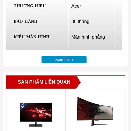
THƯƠNG HIỆU
Acer
BẢO HÀNH
36 tháng
KIỂU MÀN HÌNH
Màn hình phẳng
KÍCH CỠ
27 inch
Xem thêm
ĐỘ PHÂN GIẢI
FHD (1920 x 1080)
SẢN PHẨM LIÊN QUAN
TỶ LỆ KHUNG HÌNH
16:9
TẤM NỀN
IPS
MÀU SẮC MÀN HÌNH
16.7M
ĐỘ SÁNG MÀN HÌNH
250cd/m2