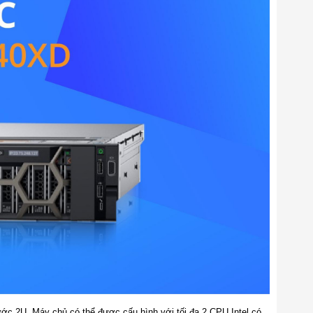
ước 2U. Máy chủ có thể được cấu hình với tối đa 2 CPU Intel có