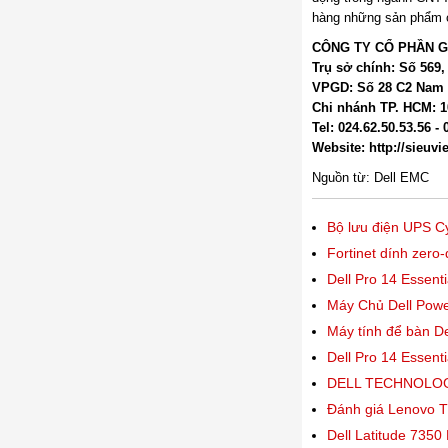
hàng những sản phẩm ch
CÔNG TY CỔ PHẦN GI
Trụ sở chính: Số 569
VPGD: Số 28 C2 Nam 
Chi nhánh TP. HCM: 1
Tel: 024.62.50.53.56 -
Website: http://sieuvi
Nguồn từ: Dell EMC
Bộ lưu điện UPS
Fortinet dính zero
Dell Pro 14 Essent
Máy Chủ Dell Pow
Máy tính để bàn D
Dell Pro 14 Essent
DELL TECHNOLOG
Đánh giá Lenovo T
Dell Latitude 7350 