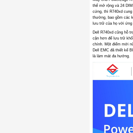
thể mở rộng và 24 DIM
cứng, thì R740xd cung 
thường, bao gồm các kh
lưu trữ của họ với ứn
Dell R740xd cũng hỗ t
cận hơn để lưu trữ khố
chính. Một điểm mới nữ
Dell EMC đã thiết kế B
là làm mát đa hướng.