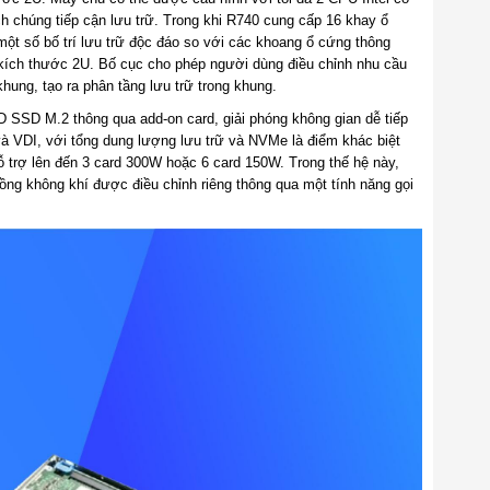
chúng tiếp cận lưu trữ. Trong khi R740 cung cấp 16 khay ổ
ột số bố trí lưu trữ độc đáo so với các khoang ổ cứng thông
 kích thước 2U. Bố cục cho phép người dùng điều chỉnh nhu cầu
ung, tạo ra phân tầng lưu trữ trong khung.
SSD M.2 thông qua add-on card, giải phóng không gian dễ tiếp
và VDI, với tổng dung lượng lưu trữ và NVMe là điểm khác biệt
 trợ lên đến 3 card 300W hoặc 6 card 150W. Trong thế hệ này,
ồng không khí được điều chỉnh riêng thông qua một tính năng gọi