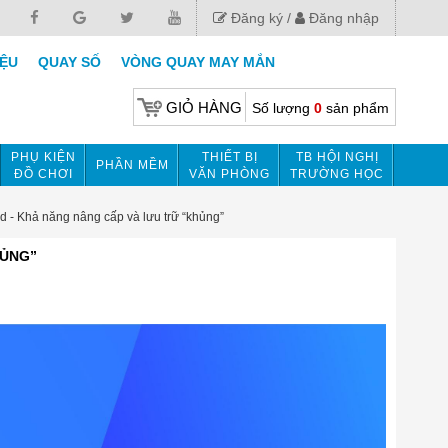
Đăng ký
Đăng nhập
IỆU
QUAY SỐ
VÒNG QUAY MAY MẮN
GIỎ HÀNG
Số lượng
0
sản phẩm
PHỤ KIỆN
THIẾT BỊ
TB HỘI NGHỊ
PHẦN MỀM
ĐỒ CHƠI
VĂN PHÒNG
TRƯỜNG HỌC
- Khả năng nâng cấp và lưu trữ “khủng”
HỦNG”