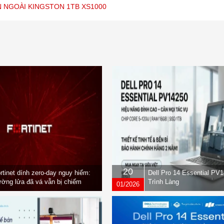
 NGOÀI KINGSTON 1TB XS1000
20
rtinet dính zero-day nguy hiểm:
Dell Pro 14 Essential PV
ờng lửa đã vá vẫn bị chiếm
Trình Làng
01/2026
yền