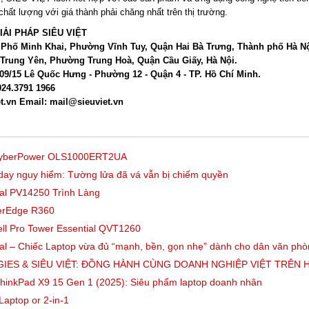
ất lượng với giá thành phải chăng nhất trên thị trường.
ẢI PHÁP SIÊU VIỆT
, Phố Minh Khai, Phường Vĩnh Tuy, Quận Hai Bà Trưng, Thành phố Hà Nộ
Trung Yên, Phường Trung Hoà, Quận Cầu Giấy, Hà Nội.
09/15 Lê Quốc Hưng - Phường 12 - Quận 4 - TP. Hồ Chí Minh.
 024.3791 1966
et.vn Email: mail@sieuviet.vn
 CyberPower OLS1000ERT2UA
-day nguy hiểm: Tường lửa đã vá vẫn bị chiếm quyền
ial PV14250 Trình Làng
erEdge R360
ell Pro Tower Essential QVT1260
ial – Chiếc Laptop vừa đủ “mạnh, bền, gọn nhẹ” dành cho dân văn ph
IES & SIÊU VIỆT: ĐỒNG HÀNH CÙNG DOANH NGHIỆP VIỆT TRÊN 
hinkPad X9 15 Gen 1 (2025): Siêu phẩm laptop doanh nhân
Laptop or 2-in-1