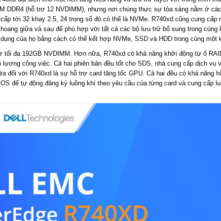
M DDR4 (hỗ trợ 12 NVDIMM), nhưng nơi chúng thực sự tỏa sáng nằm ở cách 
cấp tới 32 khay 2.5, 24 trong số đó có thể là NVMe. R740xd cũng cung cấp m
oang giữa và sau để phù hợp với tất cả các bộ lưu trữ bổ sung trong cùng
g dụng của họ bằng cách có thể kết hợp NVMe, SSD và HDD trong cùng một kh
rợ tối đa 192GB NVDIMM. Hơn nữa, R740xd có khả năng khởi động từ ổ RAID 
i lượng công việc. Cả hai phiên bản đều tốt cho SDS, nhà cung cấp dịch vụ 
a đối với R740xd là sự hỗ trợ card tăng tốc GPU. Cả hai đều có khả năng hỗ
IOS để tự động đăng ký luồng khí theo yêu cầu của từng card và cung cấp lu