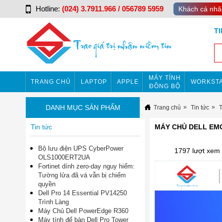
Hotline:
(024) 3.7911.966 / 056789 5959
Khách cá nhâ
T
MÁY TÍNH
TRANG CHỦ
LAPTOP
APPLE
WORKSTA
ĐỒNG BỘ
DANH MỤC SẢN PHẨM
Trang chủ
Tin tức
Tin tức
MÁY CHỦ DELL EM
Bộ lưu điện UPS CyberPower
1797 lượt xem
OLS1000ERT2UA
Fortinet dính zero-day nguy hiểm:
Tường lửa đã vá vẫn bị chiếm
quyền
Dell Pro 14 Essential PV14250
Trình Làng
Máy Chủ Dell PowerEdge R360
Máy tính để bàn Dell Pro Tower