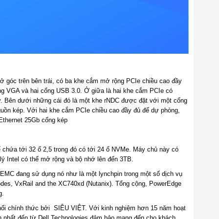
ở góc trên bên trái, có ba khe cắm mở rộng PCIe chiều cao đầy
ng VGA và hai cổng USB 3.0. Ở giữa là hai khe cắm PCIe có
. Bên dưới những cái đó là một khe rNDC được đặt với một cổng
nguồn kép. Với hai khe cắm PCIe chiều cao đầy đủ để dự phòng,
Ethernet 25Gb cổng kép
 chứa tới 32 ổ 2,5 trong đó có tới 24 ổ NVMe. Máy chủ này có
 lý Intel có thể mở rộng và bộ nhớ lên đến 3TB.
l EMC đang sử dụng nó như là một lynchpin trong một số dịch vụ
es, VxRail and the XC740xd (Nutanix). Tổng cộng, PowerEdge
g.
ối chính thức bởi SIÊU VIỆT. Với kinh nghiệm hơn 15 năm hoạt
n nhất đến từ Dell Technologies đảm bảo mang đến cho khách