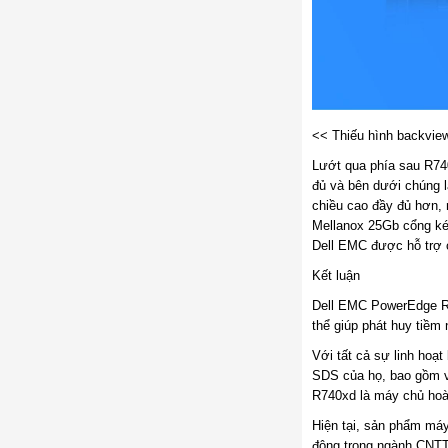
<< Thiếu hình backvi
Lướt qua phía sau R740
đủ và bên dưới chúng 
chiều cao đầy đủ hơn,
Mellanox 25Gb cổng kép
Dell EMC được hỗ trợ 
Kết luận
Dell EMC PowerEdge R74
thể giúp phát huy tiềm 
Với tất cả sự linh hoạ
SDS của họ, bao gồm v
R740xd là máy chủ hoàn
Hiện tại, sản phẩm má
động trong ngành CNTT