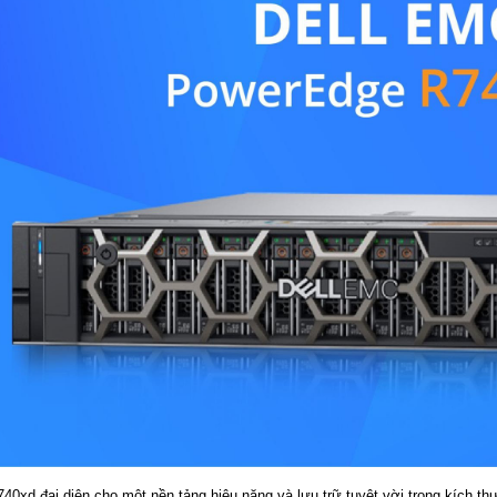
xd đại diện cho một nền tảng hiệu năng và lưu trữ tuyệt vời trong kích th