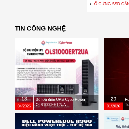
Ổ CỨNG SSD GẮN
TIN CÔNG NGHỆ
13
29
Bộ lưu điện UPS CyberPower
Fo
OLS1000ERT2UA
Tư
04/2026
01/2026
qu