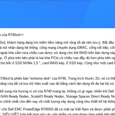
ew của R740xd>>
xd, khách hàng đang tìm kiếm tiềm năng mở rộng tối đa nên lưu ý. Bắt đầu 
là nút nhận dạng hệ thống, cổng mạng chuyên dụng iDRAC, cổng nối tiếp, cổ
 ngoài khe cắm nửa chiều cao được sử dụng cho thẻ RAID trên bản dựng này
. Ở phía trên bên phải là hai khe PCIe có chiều cao đầy đủ hơn phía trên 
cho bốn ổ SSD NVMe 2,5 ", card RAID kép, ổ SSD kép, Cũng như một card 
0xd là phiên bản “extreme disk” của R740. Trong kích thước 2U, nó có thể
năng của tất cả lưu trữ hiệu suất cao đó bằng cách tận dụng tối đa hai bộ xử
t bổ sung mà hương vị xd của R740 mang lại, không có gì ngạc nhiên khi Del
SAN Ready Nodes, ScaleIO Ready Nodes, Storage Spaces Direct Ready Nod
 chỉnh nhất cho đến nay về chất lượng xây dựng cũng như thiết kế hệ thốn
y chủ Dell EMC PowerEdge R740XD đã có mặt tại Việt Nam và được phân ph
, SIÊU VIỆT luôn kết hợp với các sản phẩm và ứng dụng công nghệ tiên tiế