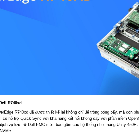
Dell R740xd
rEdge R740xd đã được thiết kế lại không chỉ để trông bóng bẩy, mà còn ph
ới có hỗ trợ Quick Sync với khả năng kết nối không dây với phần mềm Open
 dịch vụ lưu trữ Dell EMC mới, bao gồm các hệ thống như
mảng
Unity 450F a
à NVMe