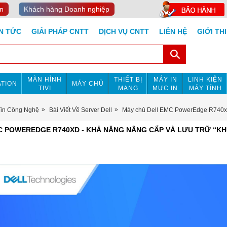
n
Khách hàng Doanh nghiệp
IN TỨC
GIẢI PHÁP CNTT
DỊCH VỤ CNTT
LIÊN HỆ
GIỚI TH
MÀN HÌNH
THIẾT BỊ
MÁY IN
LINH KIỆN
TION
MÁY CHỦ
TIVI
MẠNG
MỰC IN
MÁY TÍNH
Tin Công Nghệ
Bài Viết Về Server Dell
Máy chủ Dell EMC PowerEdge R740xd 
C POWEREDGE R740XD - KHẢ NĂNG NÂNG CẤP VÀ LƯU TRỮ “K