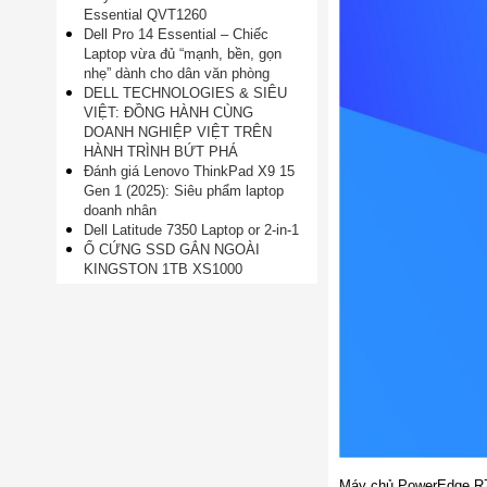
Essential QVT1260
Dell Pro 14 Essential – Chiếc
Laptop vừa đủ “mạnh, bền, gọn
nhẹ” dành cho dân văn phòng
DELL TECHNOLOGIES & SIÊU
VIỆT: ĐỒNG HÀNH CÙNG
DOANH NGHIỆP VIỆT TRÊN
HÀNH TRÌNH BỨT PHÁ
Đánh giá Lenovo ThinkPad X9 15
Gen 1 (2025): Siêu phẩm laptop
doanh nhân
Dell Latitude 7350 Laptop or 2-in-1
Ổ CỨNG SSD GẮN NGOÀI
KINGSTON 1TB XS1000
Máy chủ PowerEdge R740