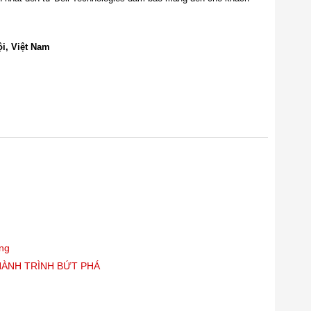
i, Việt Nam
òng
HÀNH TRÌNH BỨT PHÁ