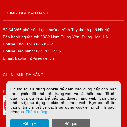
TRUNG TÂM BẢO HÀNH
Số 34A/66 phố Yên Lạc phường Vĩnh Tuy thành phố Hà Nội.
Bảo hành nguồn tại: 28C2 Nam Trung Yên, Trung Hòa, HN
Hotline Kho: 0243.685.8282
Hotline Bảo hành: 084 789 6996
Email: baohanh@sieuviet.vn
CHI NHÁNH ĐÀ NẴNG
Chúng tôi sử dụng cookie để đảm bảo cung cấp cho bạn
K42/H2/14 Tiểu La, P. Hòa Cường Bắc, Q. Hải Châu, TP. Đà Nẵng.
trải nghiệm tốt nhất trên trang web và cải thiện mức độ liên
quan của dữ liệu. Để tiếp tục duyệt trang web, bạn chấp
nhận việc sử dụng cookie trên trang web. Bạn có thể tìm
thông tin chi tiết về cách sử dụng cookie tại Chính sách
riêng tư
Thêm thông tin
Đồng ý
Bỏ qua