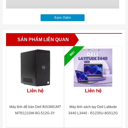
Xem thêm
SẢN PHẨM LIÊN QUAN
Mới
Liên hệ
Liên hệ
Máy tính để bàn Dell INS3881MT
Máy tính xách tay Dell Latitude
MTI51210W-8G-512G-3Y
3440 L3440 - I51235U-8G512G