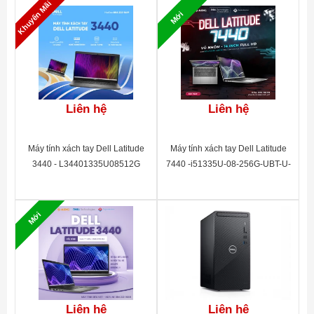
Khuyến Mãi
Mới
Liên hệ
Liên hệ
Máy tính xách tay Dell Latitude
Máy tính xách tay Dell Latitude
3440 - L34401335U08512G
7440 -i51335U-08-256G-UBT-U-
3Y (57W) - 42LT744001
Mới
Liên hệ
Liên hệ