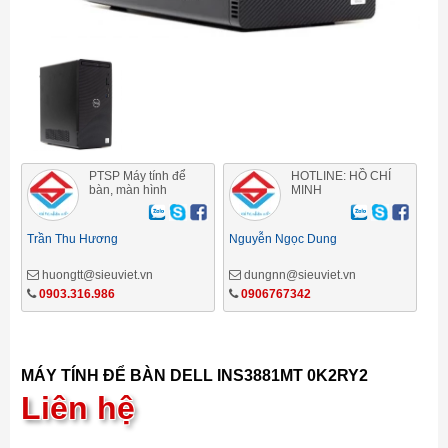
PTSP Máy tính để
HOTLINE: HỒ CHÍ
bàn, màn hình
MINH
Trần Thu Hương
Nguyễn Ngọc Dung
huongtt@sieuviet.vn
dungnn@sieuviet.vn
0903.316.986
0906767342
MÁY TÍNH ĐỂ BÀN DELL INS3881MT 0K2RY2
Liên hệ