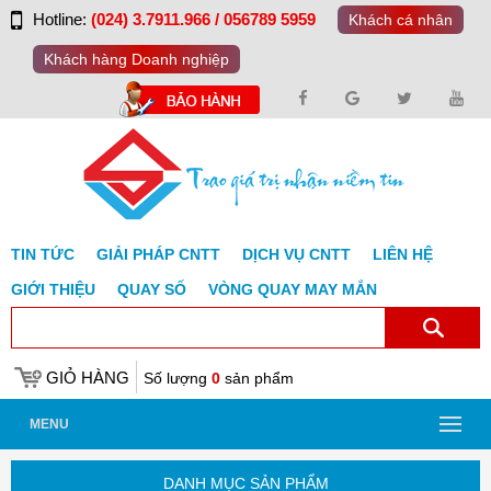
Hotline:
(024) 3.7911.966 / 056789 5959
Khách cá nhân
Khách hàng Doanh nghiệp
TIN TỨC
GIẢI PHÁP CNTT
DỊCH VỤ CNTT
LIÊN HỆ
GIỚI THIỆU
QUAY SỐ
VÒNG QUAY MAY MẮN
GIỎ HÀNG
Số lượng
0
sản phẩm
MENU
DANH MỤC SẢN PHẨM