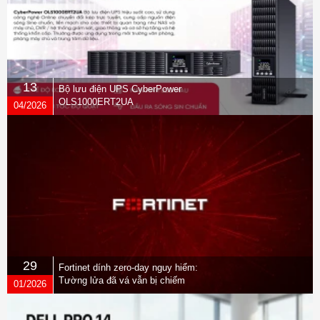
13
Bộ lưu điện UPS CyberPower
OLS1000ERT2UA
04/2026
29
Fortinet dính zero-day nguy hiểm:
Tường lửa đã vá vẫn bị chiếm
01/2026
quyền