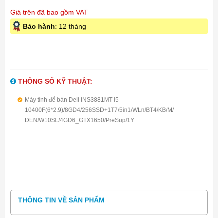
Giá trên đã bao gồm VAT
Bảo hành
: 12 tháng
THÔNG SỐ KỸ THUẬT:
Máy tính để bàn Dell INS3881MT i5-
10400F(6*2.9)/8GD4/256SSD+1T7/5in1/WLn/BT4/KB/M/
ĐEN/W10SL/4GD6_GTX1650/PreSup/1Y
THÔNG TIN VỀ SẢN PHẨM