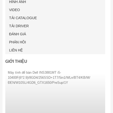
HÌNH ẢNH
VIDEO
TẢI CATALOGUE
TẢI DRIVER
ĐÁNH GIÁ
PHẢN HỒI
LIÊN HỆ
GIỚI THIỆU
Máy tính để bàn Dell INS3881MT i5-
10400F(6*2.9)/8GD4/256SSD+1T7/5in1/WLn/BT4/KB/M/
ĐEN/W10SL/4GD6_GTX1650/PreSup/1Y