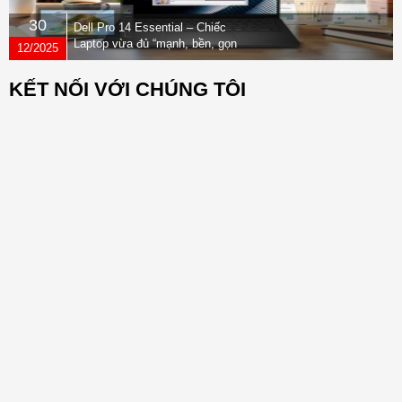
30
Dell Pro 14 Essential – Chiếc
Laptop vừa đủ “mạnh, bền, gọn
12/2025
nhẹ” dành cho dân văn phòng
KẾT NỐI VỚI CHÚNG TÔI