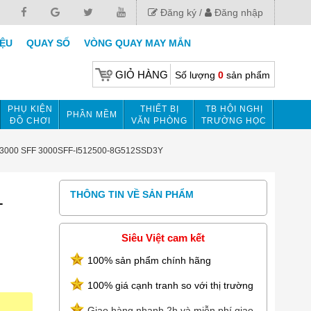
Đăng ký
Đăng nhập
IỆU
QUAY SỐ
VÒNG QUAY MAY MẮN
GIỎ HÀNG
Số lượng
0
sản phẩm
PHỤ KIỆN
THIẾT BỊ
TB HỘI NGHỊ
PHẦN MỀM
ĐỒ CHƠI
VĂN PHÒNG
TRƯỜNG HỌC
lex 3000 SFF 3000SFF-I512500-8G512SSD3Y
THÔNG TIN VỀ SẢN PHẨM
-
Siêu Việt cam kết
100% sản phẩm chính hãng
100% giá cạnh tranh so với thị trường
Giao hàng nhanh 2h và miễn phí giao