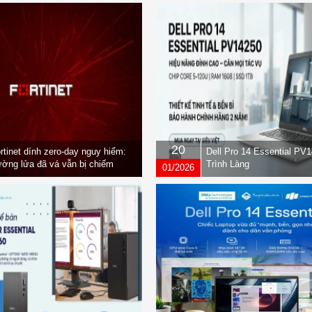
20
rtinet dính zero-day nguy hiểm:
Dell Pro 14 Essential PV
ờng lửa đã vá vẫn bị chiếm
Trình Làng
01/2026
yền