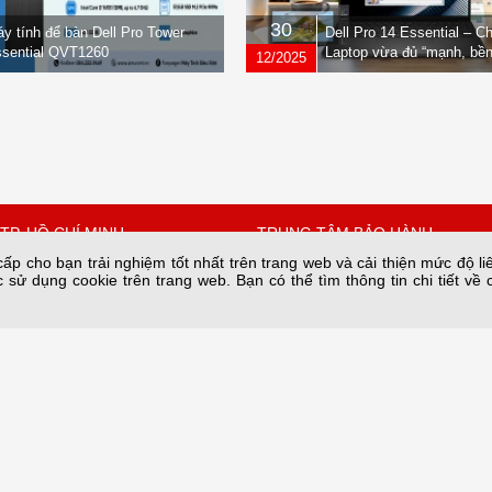
30
y tính để bàn Dell Pro Tower
Dell Pro 14 Essential – C
sential QVT1260
Laptop vừa đủ “mạnh, bền
12/2025
nhẹ” dành cho dân văn ph
TP. HỒ CHÍ MINH
TRUNG TÂM BẢO HÀNH
p cho bạn trải nghiệm tốt nhất trên trang web và cải thiện mức độ li
 sử dụng cookie trên trang web. Bạn có thể tìm thông tin chi tiết về 
 Quốc Hưng, Phường Xóm
Số 34A/66 phố Yên Lạc phường 
thành phố Hà Nội.
Hồ Chí Minh
Bảo hành nguồn tại: 28C2 Nam T
67342
Trung Hòa, HN
n@sieuviet.vn
Hotline Kho: 0243.685.8282
Hotline Bảo hành: 084 789 6996
Email: baohanh@sieuviet.vn