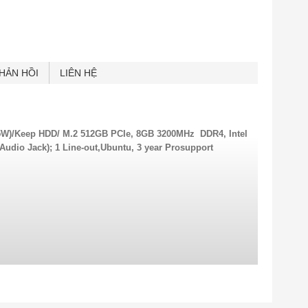
HẢN HỒI
LIÊN HỆ
/65W)/Keep HDD/ M.2 512GB PCIe, 8GB 3200MHz DDR4, Intel
 Audio Jack); 1 Line-out,Ubuntu, 3 year Prosupport