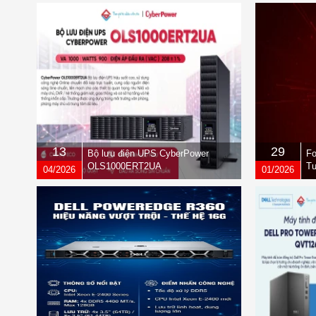
13
29
Bộ lưu điện UPS CyberPower
Fo
OLS1000ERT2UA
Tư
04/2026
01/2026
qu