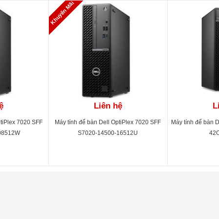
Khuyến Mãi
ệ
Liên hệ
L
ptiPlex 7020 SFF
Máy tính để bàn Dell OptiPlex 7020 SFF
Máy tính để bàn D
08512W
S7020-14500-16512U
42