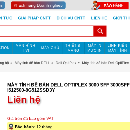
n
Khách hàng Doanh nghiệp
IN TỨC
GIẢI PHÁP CNTT
DỊCH VỤ CNTT
LIÊN HỆ
GIỚI TH
MÀN HÌNH
THIẾT BỊ
MÁY IN
LINH KIỆN
TION
MÁY CHỦ
TIVI
MẠNG
MỰC IN
MÁY TÍNH
ồng bộ
Máy tính để bàn DELL
Dell OptiPlex
Máy tính để bàn Dell OptiP
MÁY TÍNH ĐỂ BÀN DELL OPTIPLEX 3000 SFF 3000SFF
I512500-8G512SSD3Y
Liên hệ
Giá trên đã bao gồm VAT
Bảo hành
: 12 tháng