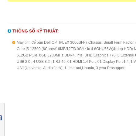
THÔNG SỐ KỸ THUẬT:
Máy tính để bàn Dell OPTIPLEX 3000SFF ( Chassis: Small Form Factor ) 
Core i5-12500 (6Cores/18MB/12T/3.0GHz to 4.6GHz/65W)/Keep HDD/ 
512GB PCIe, 8GB 3200MHz DDR4, Intel UHD Graphics 770 ,8 External 
USB 2.0 , 4 USB 3.2 , 1 RJ-45; 01 HDMI 1.4 Port, 01 Display Port 1.4; 1 V
UAJ (Universial Audio Jack); 1 Line-out,Ubuntu, 3 year Prosupport