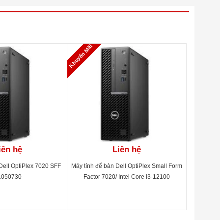
Khuyến Mãi
iên hệ
Liên hệ
Dell OptiPlex 7020 SFF
Máy tính để bàn Dell OptiPlex Small Form
1050730
Factor 7020/ Intel Core i3-12100