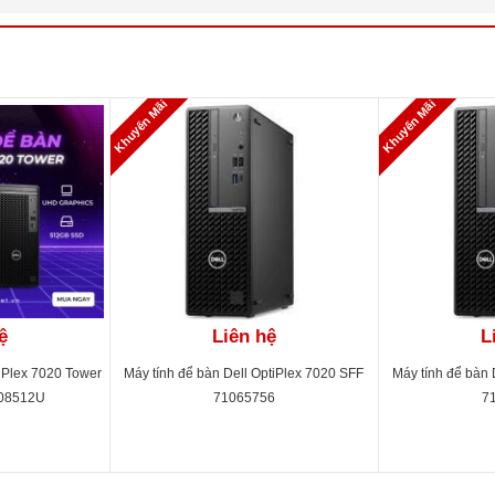
Khuyến Mãi
Khuyến Mãi
ệ
Liên hệ
L
tiPlex 7020 Tower
Máy tính để bàn Dell OptiPlex 7020 SFF
Máy tính để bàn 
08512U
71065756
7