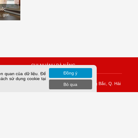
hiếc
, gọn
òng
CHI NHÁNH ĐÀ NẴNG
Đồng ý
ên quan của dữ liệu. Để
cách sử dụng cookie tại
Vĩnh Tuy
K42/H2/14 Tiểu La, P. Hòa Cường Bắc, Q. Hải
Bỏ qua
Châu, TP. Đà Nẵng.
rung Yên,