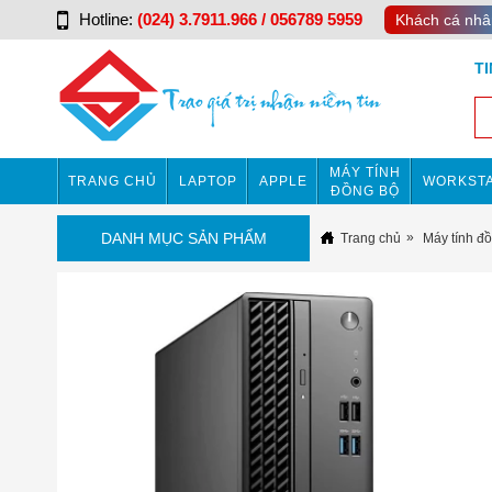
Hotline:
(024) 3.7911.966 / 056789 5959
Khách cá nhâ
T
MÁY TÍNH
TRANG CHỦ
LAPTOP
APPLE
WORKSTA
ĐỒNG BỘ
DANH MỤC SẢN PHẨM
Trang chủ
Máy tính đ