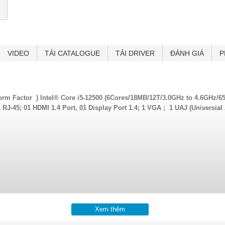
VIDEO
TẢI CATALOGUE
TẢI DRIVER
ĐÁNH GIÁ
P
orm Factor ) Intel® Core i5-12500 (6Cores/18MB/12T/3.0GHz to 4.6GHz
 RJ-45; 01 HDMI 1.4 Port, 01 Display Port 1.4; 1 VGA ; 1 UAJ (Universial
Xem thêm