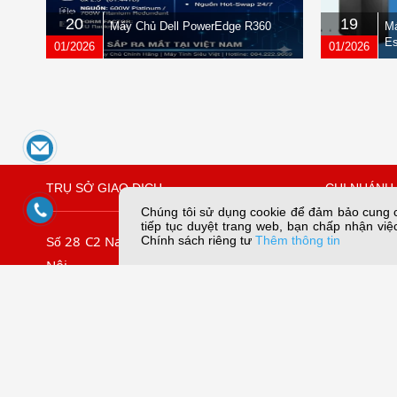
20
19
Máy Chủ Dell PowerEdge R360
Má
Es
01/2026
01/2026
TRỤ SỞ GIAO DỊCH
CHI NHÁNH 
Chúng tôi sử dụng cookie để đảm bảo cung cấ
tiếp tục duyệt trang web, bạn chấp nhận việc
28 C2 Nam Trung Yên, Yên Hòa, Hà
109/45 Lê
Chính sách riêng tư
Thêm thông tin
Số
Nội
Chiếu, TP. 
.
09067
Tel: (024) 3.7911.966
Tel:
Hotline:
056789.5858
Email:dungn
056789.3838
056789.5959
Email: mail@sieuviet.vn