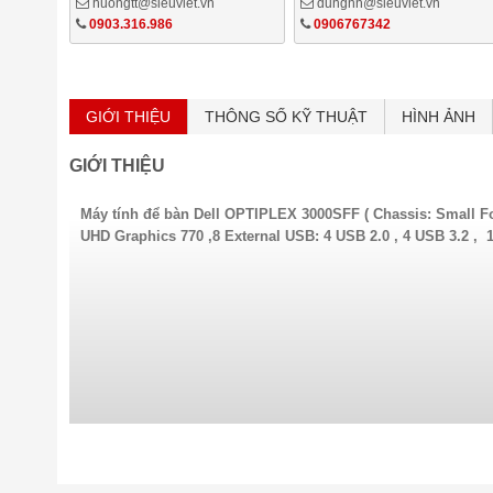
huongtt@sieuviet.vn
dungnn@sieuviet.vn
0903.316.986
0906767342
GIỚI THIỆU
THÔNG SỐ KỸ THUẬT
HÌNH ẢNH
GIỚI THIỆU
Máy tính để bàn Dell OPTIPLEX 3000SFF ( Chassis: Small F
UHD Graphics 770 ,8 External USB: 4 USB 2.0 , 4 USB 3.2 , 1