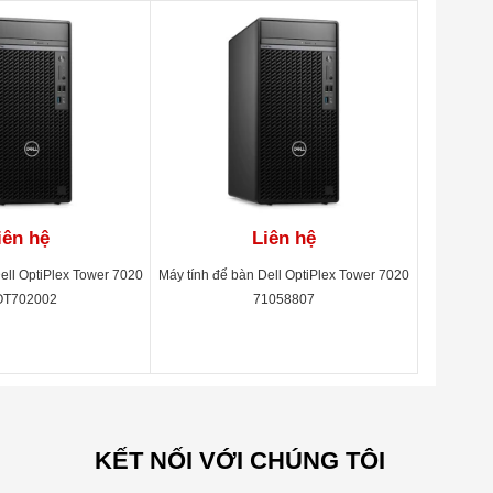
iên hệ
Liên hệ
ell OptiPlex Tower 7020
Máy tính để bàn Dell OptiPlex Tower 7020
OT702002
71058807
KẾT NỐI VỚI CHÚNG TÔI