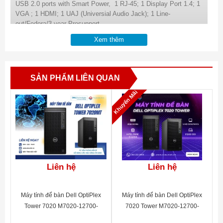
USB 2.0 ports with Smart Power, 1 RJ-45; 1 Display Port 1.4; 1
VGA ; 1 HDMI; 1 UAJ (Universial Audio Jack); 1 Line-
out/Fedora/3 year Prosupport
Xem thêm
SẢN PHẨM LIÊN QUAN
Khuyến Mãi
Liên hệ
Liên hệ
Máy tính để bàn Dell OptiPlex
Máy tính để bàn Dell OptiPlex
Tower 7020 M7020-12700-
7020 Tower M7020-12700-
16512U
08512U