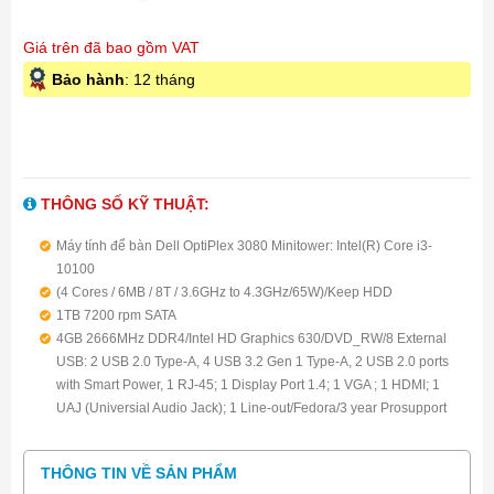
Giá trên đã bao gồm VAT
Bảo hành
: 12 tháng
THÔNG SỐ KỸ THUẬT:
Máy tính để bàn Dell OptiPlex 3080 Minitower: Intel(R) Core i3-
10100
(4 Cores / 6MB / 8T / 3.6GHz to 4.3GHz/65W)/Keep HDD
1TB 7200 rpm SATA
4GB 2666MHz DDR4/Intel HD Graphics 630/DVD_RW/8 External
USB: 2 USB 2.0 Type-A, 4 USB 3.2 Gen 1 Type-A, 2 USB 2.0 ports
with Smart Power, 1 RJ-45; 1 Display Port 1.4; 1 VGA ; 1 HDMI; 1
UAJ (Universial Audio Jack); 1 Line-out/Fedora/3 year Prosupport
THÔNG TIN VỀ SẢN PHẨM