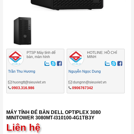
PTSP Máy tính để
HOTLINE: HỒ CHÍ
bàn, màn hình
MINH
Trần Thu Hương
Nguyễn Ngọc Dung
huongtt@sieuviet.vn
dungnn@sieuviet.vn
0903.316.986
0906767342
MÁY TÍNH ĐỂ BÀN DELL OPTIPLEX 3080
MINITOWER 3080MT-I310100-4G1TB3Y
Liên hệ