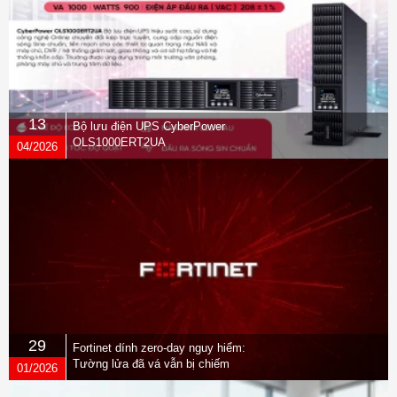
13
Bộ lưu điện UPS CyberPower
OLS1000ERT2UA
04/2026
29
Fortinet dính zero-day nguy hiểm:
Tường lửa đã vá vẫn bị chiếm
01/2026
quyền