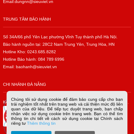
Email:dungnn@sieuviet.vn
TRUNG TÂM BẢO HÀNH
Số 34A/66 phố Yên Lạc phường Vĩnh Tuy thành phố Hà Nội.
Bảo hành nguồn tại: 28C2 Nam Trung Yên, Trung Hòa, HN
Hotline Kho: 0243.685.8282
Hotline Bảo hành: 084 789 6996
Email: baohanh@sieuviet.vn
CHI NHÁNH ĐÀ NẴNG
Chúng tôi sử dụng cookie để đảm bảo cung cấp cho bạn
K42/H2/14 Tiểu La, P. Hòa Cường Bắc, Q. Hải Châu, TP. Đà Nẵng.
trải nghiệm tốt nhất trên trang web và cải thiện mức độ liên
quan của dữ liệu. Để tiếp tục duyệt trang web, bạn chấp
nhận việc sử dụng cookie trên trang web. Bạn có thể tìm
thông tin chi tiết về cách sử dụng cookie tại Chính sách
riêng tư
Thêm thông tin