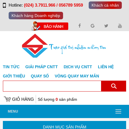
Hotline:
(024) 3.7911.966 / 056789 5959
Khách cá nhân
Khách hàng Doanh nghiệp
TIN TỨC
GIẢI PHÁP CNTT
DỊCH VỤ CNTT
LIÊN HỆ
GIỚI THIỆU
QUAY SỐ
VÒNG QUAY MAY MẮN
GIỎ HÀNG
Số lượng
0
sản phẩm
MENU
DANH MỤC SẢN PHẨM