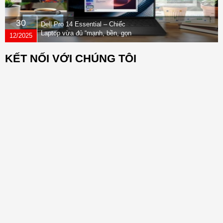
30
Dell Pro 14 Essential – Chiếc
Laptop vừa đủ “mạnh, bền, gọn
12/2025
nhẹ” dành cho dân văn phòng
KẾT NỐI VỚI CHÚNG TÔI