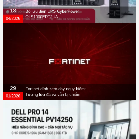
13
Bộ lưu điện UPS CyberPower
OLS1000ERT2UA
04/2026
29
Fortinet dính zero-day nguy hiểm:
Tường lửa đã vá vẫn bị chiếm
01/2026
quyền