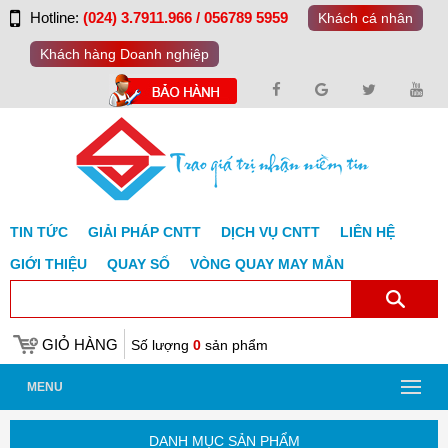
Hotline:
(024) 3.7911.966 / 056789 5959
Khách cá nhân
Khách hàng Doanh nghiệp
TIN TỨC
GIẢI PHÁP CNTT
DỊCH VỤ CNTT
LIÊN HỆ
GIỚI THIỆU
QUAY SỐ
VÒNG QUAY MAY MẮN
GIỎ HÀNG
Số lượng
0
sản phẩm
MENU
DANH MỤC SẢN PHẨM