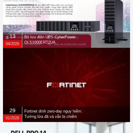
13
Bộ lưu điện UPS CyberPower
OLS1000ERT2UA
04/2026
29
Fortinet dính zero-day nguy hiểm:
Tường lửa đã vá vẫn bị chiếm
01/2026
quyền