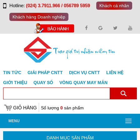
Hotline:
(024) 3.7911.966 / 056789 5959
Khách cá nhân
Khách hàng Doanh nghiệp
TIN TỨC
GIẢI PHÁP CNTT
DỊCH VỤ CNTT
LIÊN HỆ
GIỚI THIỆU
QUAY SỐ
VÒNG QUAY MAY MẮN
GIỎ HÀNG
Số lượng
0
sản phẩm
MENU
DANH MỤC SẢN PHẨM