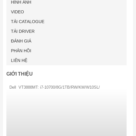
HÌNH ẢNH
VIDEO
TẢI CATALOGUE
TẢI DRIVER
ĐÁNH GIÁ
PHẢN HỒI
LIÊN HỆ
GIỚI THIỆU
Dell VT3888MT: i7-10700/8G/1TB/RW/KM/W10SL/