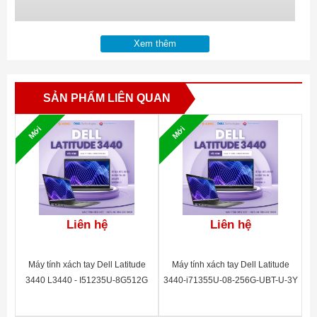
Xem thêm
SẢN PHẨM LIÊN QUAN
Mới
Mới
Liên hệ
Liên hệ
Máy tính xách tay Dell Latitude
Máy tính xách tay Dell Latitude
3440 L3440 - I51235U-8G512G
3440-i71355U-08-256G-UBT-U-3Y
- 42LT344002