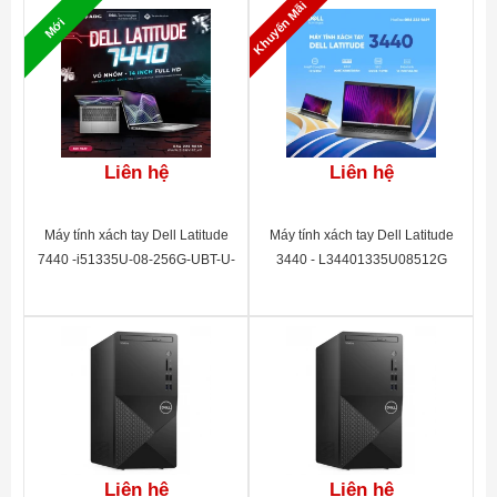
Khuyến Mãi
Mới
Liên hệ
Liên hệ
Máy tính xách tay Dell Latitude
Máy tính xách tay Dell Latitude
7440 -i51335U-08-256G-UBT-U-
3440 - L34401335U08512G
3Y (57W) - 42LT744001
Liên hệ
Liên hệ