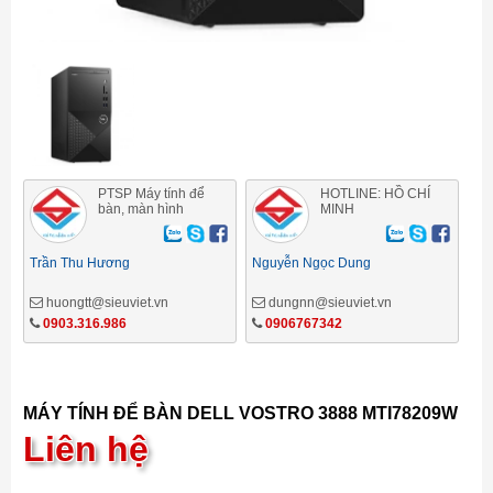
PTSP Máy tính để
HOTLINE: HỒ CHÍ
bàn, màn hình
MINH
Trần Thu Hương
Nguyễn Ngọc Dung
huongtt@sieuviet.vn
dungnn@sieuviet.vn
0903.316.986
0906767342
MÁY TÍNH ĐỂ BÀN DELL VOSTRO 3888 MTI78209W
Liên hệ