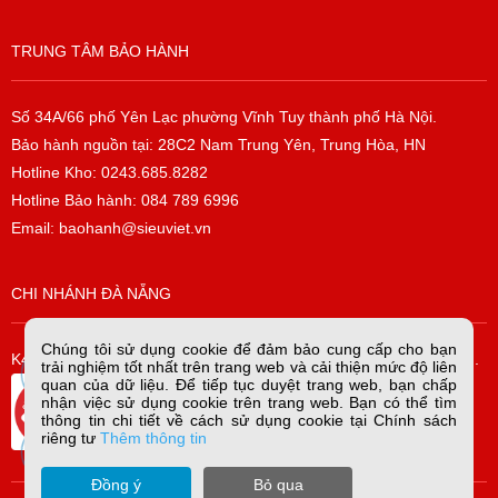
TRUNG TÂM BẢO HÀNH
Số 34A/66 phố Yên Lạc phường Vĩnh Tuy thành phố Hà Nội.
Bảo hành nguồn tại: 28C2 Nam Trung Yên, Trung Hòa, HN
Hotline Kho: 0243.685.8282
Hotline Bảo hành: 084 789 6996
Email: baohanh@sieuviet.vn
CHI NHÁNH ĐÀ NẴNG
Chúng tôi sử dụng cookie để đảm bảo cung cấp cho bạn
K42/H2/14 Tiểu La, P. Hòa Cường Bắc, Q. Hải Châu, TP. Đà Nẵng.
trải nghiệm tốt nhất trên trang web và cải thiện mức độ liên
quan của dữ liệu. Để tiếp tục duyệt trang web, bạn chấp
nhận việc sử dụng cookie trên trang web. Bạn có thể tìm
thông tin chi tiết về cách sử dụng cookie tại Chính sách
riêng tư
Thêm thông tin
Đồng ý
Bỏ qua