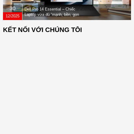
30
Dell Pro 14 Essential – Chiếc
Laptop vừa đủ “mạnh, bền, gọn
12/2025
nhẹ” dành cho dân văn phòng
KẾT NỐI VỚI CHÚNG TÔI