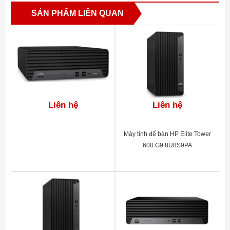
Ổ đĩa quang
Slim DVDRW
SẢN PHẨM LIÊN QUAN
Nguồn
180w
Bàn phím
(USB) Keyboard & Optical Mouse
Chuột
(USB) Keyboard & Optical Mouse
Đồ họa
Intel UHD Graphics
Âm thanh
HD audio with Realtek ALC3601 codec
USB(rear: 2 USB 3.1 , 4 USB2.0 ; 2 USB
Liên hệ
Liên hệ
Cổng kết nối
3.1, 1 SD card reader + Front: 1 RJ-45, 1
Serial, 1 VGA, 1 HDMI.
Máy tính để bàn HP Elite Tower
Kích thước
17 x 33.8 x 27,75 cm (W x H x D)
600 G9 8U8S9PA
Trọng lượng
5.4 kg
Hệ điều hành
FreeDos
Bảo Hành
1 Năm
Xuất xứ
China