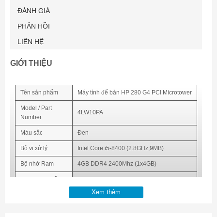
ĐÁNH GIÁ
PHẢN HỒI
LIÊN HỆ
GIỚI THIỆU
Tên sản phẩm
Máy tính để bàn HP 280 G4 PCI Microtower
Model / Part
4LW10PA
Number
Màu sắc
Đen
Bộ vi xử lý
Intel Core i5-8400 (2.8GHz,9MB)
Bộ nhớ Ram
4GB DDR4 2400Mhz (1x4GB)
Dung lượng ổ
500GB SATA 7200rpm
cứng
Xem thêm
Chipset Main
Intel® H370