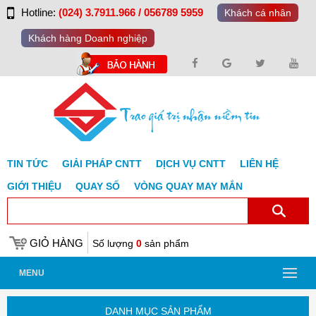
Hotline:
(024) 3.7911.966 / 056789 5959
Khách cá nhân
Khách hàng Doanh nghiệp
TIN TỨC
GIẢI PHÁP CNTT
DỊCH VỤ CNTT
LIÊN HỆ
GIỚI THIỆU
QUAY SỐ
VÒNG QUAY MAY MẮN
GIỎ HÀNG
Số lượng
0
sản phẩm
MENU
DANH MỤC SẢN PHẨM