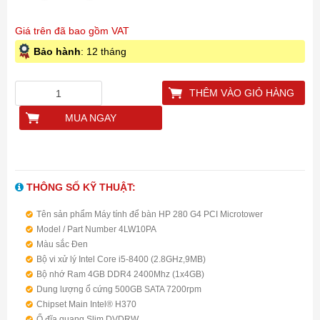
Giá trên đã bao gồm VAT
Bảo hành
: 12 tháng
THÊM VÀO GIỎ HÀNG
MUA NGAY
THÔNG SỐ KỸ THUẬT:
Tên sản phẩm Máy tính để bàn HP 280 G4 PCI Microtower
Model / Part Number 4LW10PA
Màu sắc Đen
Bộ vi xử lý Intel Core i5-8400 (2.8GHz,9MB)
Bộ nhớ Ram 4GB DDR4 2400Mhz (1x4GB)
Dung lượng ổ cứng 500GB SATA 7200rpm
Chipset Main Intel® H370
Ổ đĩa quang Slim DVDRW