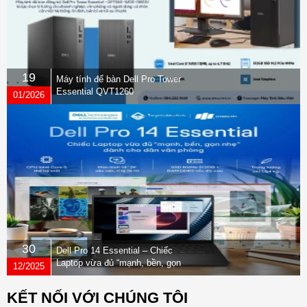
19
Máy tính để bàn Dell Pro Tower
Essential QVT1260
01/2026
30
Dell Pro 14 Essential – Chiếc
Laptop vừa đủ “mạnh, bền, gọn
12/2025
nhẹ” dành cho dân văn phòng
KẾT NỐI VỚI CHÚNG TÔI