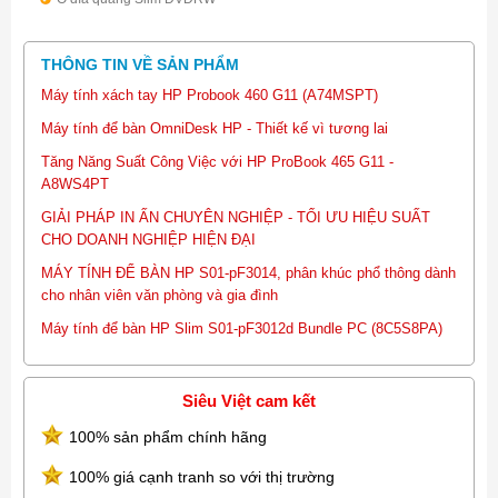
Nguồn 180w
Bàn phím (USB) Keyboard & Optical Mouse
THÔNG TIN VỀ SẢN PHẨM
Chuột (USB) Keyboard & Optical Mouse
Đồ họa Intel UHD Graphics
Máy tính xách tay HP Probook 460 G11 (A74MSPT)
Âm thanh HD audio with Realtek ALC3601 codec
Máy tính để bàn OmniDesk HP - Thiết kế vì tương lai
Cổng kết nối USB(rear: 2 USB 3.1 , 4 USB2.0 ; 2 USB 3.1, 1 SD
Tăng Năng Suất Công Việc với HP ProBook 465 G11 -
card reader + Front: 1 RJ-45, 1 Serial, 1 VGA, 1 HDMI.
A8WS4PT
Kích thước 17 x 33.8 x 27,75 cm (W x H x D)
Trọng lượng 5.4 kg
GIẢI PHÁP IN ẤN CHUYÊN NGHIỆP - TỐI ƯU HIỆU SUẤT
Hệ điều hành FreeDos
CHO DOANH NGHIỆP HIỆN ĐẠI
Bảo Hành 1 Năm
MÁY TÍNH ĐỂ BÀN HP S01-pF3014, phân khúc phổ thông dành
Xuất xứ China
cho nhân viên văn phòng và gia đình
Máy tính để bàn HP Slim S01-pF3012d Bundle PC (8C5S8PA)
Siêu Việt cam kết
100% sản phẩm chính hãng
100% giá cạnh tranh so với thị trường