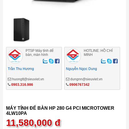
PTSP Máy tính để
HOTLINE: HỒ CHÍ
bàn, màn hình
MINH
Trần Thu Hương
Nguyễn Ngọc Dung
huongtt@sieuviet.vn
dungnn@sieuviet.vn
0903.316.986
0906767342
MÁY TÍNH ĐỂ BÀN HP 280 G4 PCI MICROTOWER
4LW10PA
11,580,000
đ