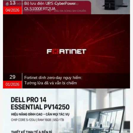
13
Bộ lưu điện UPS CyberPower
OLS1000ERT2UA
04/2026
29
Fortinet dính zero-day nguy hiểm:
Tường lửa đã vá vẫn bị chiếm
01/2026
quyền