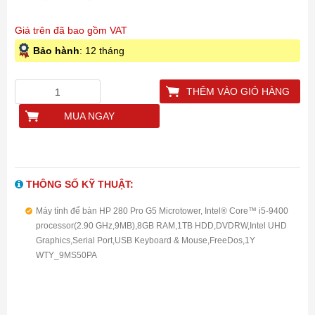
Giá trên đã bao gồm VAT
Bảo hành
: 12 tháng
THÊM VÀO GIỎ HÀNG
MUA NGAY
THÔNG SỐ KỸ THUẬT:
Máy tính để bàn HP 280 Pro G5 Microtower, Intel® Core™ i5-9400
processor(2.90 GHz,9MB),8GB RAM,1TB HDD,DVDRW,Intel UHD
Graphics,Serial Port,USB Keyboard & Mouse,FreeDos,1Y
WTY_9MS50PA