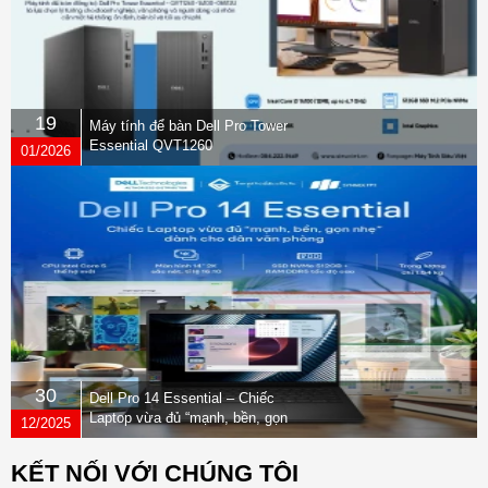
19
Máy tính để bàn Dell Pro Tower
Essential QVT1260
01/2026
30
Dell Pro 14 Essential – Chiếc
Laptop vừa đủ “mạnh, bền, gọn
12/2025
nhẹ” dành cho dân văn phòng
KẾT NỐI VỚI CHÚNG TÔI