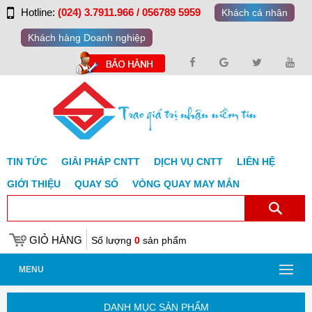
Hotline:
(024) 3.7911.966 / 056789 5959
Khách cá nhân
Khách hàng Doanh nghiệp
TIN TỨC
GIẢI PHÁP CNTT
DỊCH VỤ CNTT
LIÊN HỆ
GIỚI THIỆU
QUAY SỐ
VÒNG QUAY MAY MẮN
GIỎ HÀNG
Số lượng
0
sản phẩm
MENU
DANH MỤC SẢN PHẨM