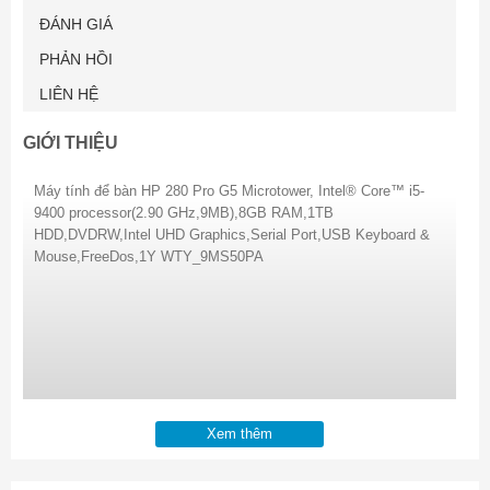
ĐÁNH GIÁ
PHẢN HỒI
LIÊN HỆ
GIỚI THIỆU
Máy tính để bàn HP 280 Pro G5 Microtower, Intel® Core™ i5-
9400 processor(2.90 GHz,9MB),8GB RAM,1TB
HDD,DVDRW,Intel UHD Graphics,Serial Port,USB Keyboard &
Mouse,FreeDos,1Y WTY_9MS50PA
Xem thêm