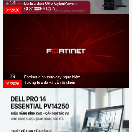
13
Bộ lưu điện UPS CyberPower
OLS1000ERT2UA
04/2026
29
Fortinet dính zero-day nguy hiểm:
Tường lửa đã vá vẫn bị chiếm
01/2026
quyền