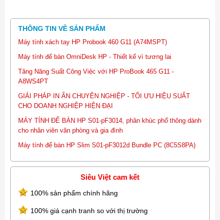
THÔNG TIN VỀ SẢN PHẨM
Máy tính xách tay HP Probook 460 G11 (A74MSPT)
Máy tính để bàn OmniDesk HP - Thiết kế vì tương lai
Tăng Năng Suất Công Việc với HP ProBook 465 G11 -
A8WS4PT
GIẢI PHÁP IN ẤN CHUYÊN NGHIỆP - TỐI ƯU HIỆU SUẤT
CHO DOANH NGHIỆP HIỆN ĐẠI
MÁY TÍNH ĐỂ BÀN HP S01-pF3014, phân khúc phổ thông dành
cho nhân viên văn phòng và gia đình
Máy tính để bàn HP Slim S01-pF3012d Bundle PC (8C5S8PA)
Siêu Việt cam kết
100% sản phẩm chính hãng
100% giá cạnh tranh so với thị trường