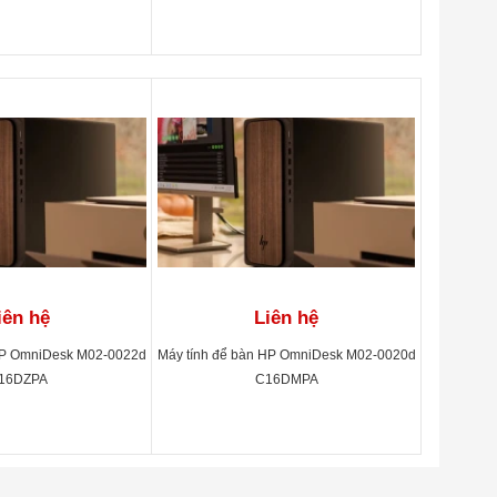
iên hệ
Liên hệ
HP OmniDesk M02-0022d
Máy tính để bàn HP OmniDesk M02-0020d
16DZPA
C16DMPA