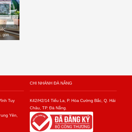
hiếc
, gọn
òng
CHI NHÁNH ĐÀ NẴNG
Vĩnh Tuy
K42/H2/14 Tiểu La, P. Hòa Cường Bắc, Q. Hải
Châu, TP. Đà Nẵng.
rung Yên,