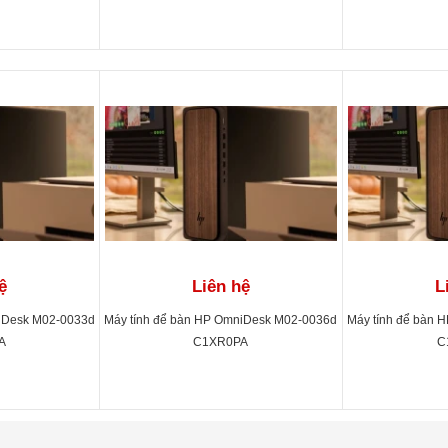
ệ
Liên hệ
L
niDesk M02-0033d
Máy tính để bàn HP OmniDesk M02-0036d
Máy tính để bàn 
A
C1XR0PA
C