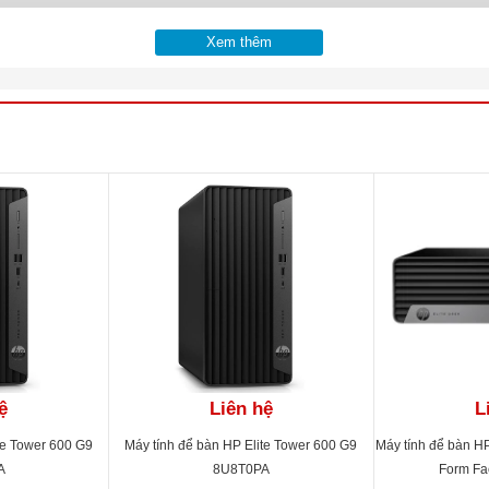
Xem thêm
ệ
Liên hệ
L
te Tower 600 G9
Máy tính để bàn HP Elite Tower 600 G9
Máy tính để bàn H
A
8U8T0PA
Form Fa