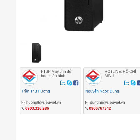
PTSP Máy tính để
HOTLINE: HỒ CHÍ
bàn, màn hình
MINH
Trần Thu Hương
Nguyễn Ngọc Dung
huongtt@sieuviet.vn
dungnn@sieuviet.vn
0903.316.986
0906767342