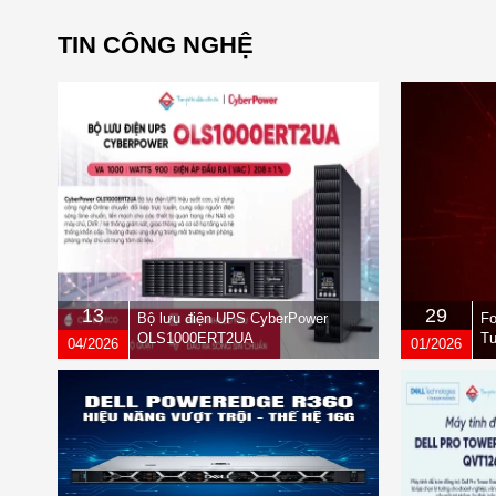
TIN CÔNG NGHỆ
13
29
Bộ lưu điện UPS CyberPower
Fo
OLS1000ERT2UA
Tư
04/2026
01/2026
qu