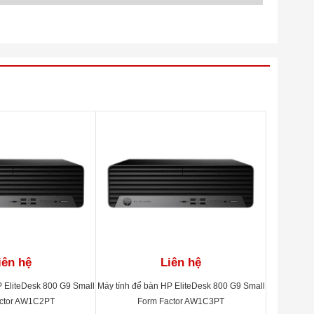
iên hệ
Liên hệ
P EliteDesk 800 G9 Small
Máy tính để bàn HP EliteDesk 800 G9 Small
ctor AW1C2PT
Form Factor AW1C3PT