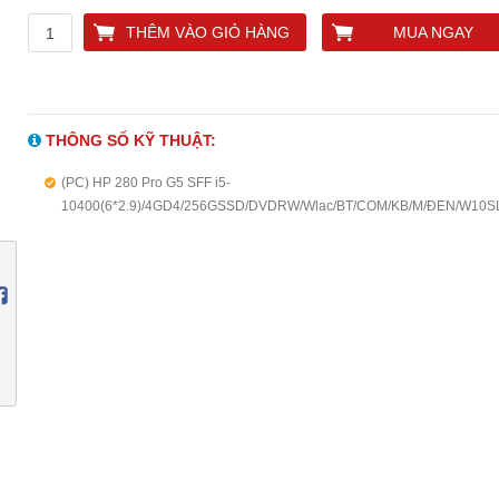
THÊM VÀO GIỎ HÀNG
MUA NGAY
THÔNG SỐ KỸ THUẬT:
(PC) HP 280 Pro G5 SFF i5-
10400(6*2.9)/4GD4/256GSSD/DVDRW/Wlac/BT/COM/KB/M/ĐEN/W10S