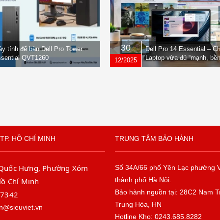
30
y tính để bàn Dell Pro Tower
Dell Pro 14 Essential – C
sential QVT1260
Laptop vừa đủ “mạnh, bền
12/2025
nhẹ” dành cho dân văn ph
TP. HỒ CHÍ MINH
TRUNG TÂM BẢO HÀNH
 Quốc Hưng, Phường Xóm
Số 34A/66 phố Yên Lạc phường 
thành phố Hà Nội.
Hồ Chí Minh
Bảo hành nguồn tại: 28C2 Nam T
67342
Trung Hòa, HN
n@sieuviet.vn
Hotline Kho: 0243.685.8282