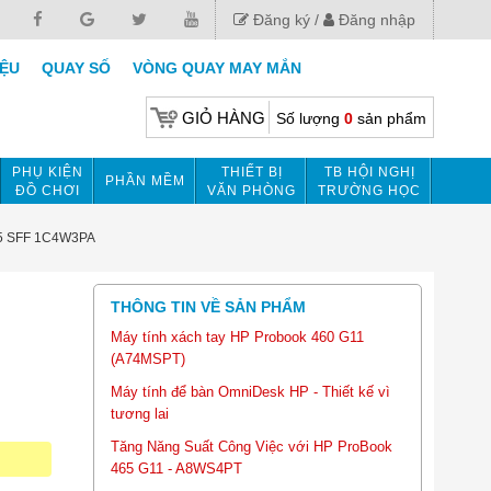
Đăng ký
Đăng nhập
IỆU
QUAY SỐ
VÒNG QUAY MAY MẮN
GIỎ HÀNG
Số lượng
0
sản phẩm
PHỤ KIỆN
THIẾT BỊ
TB HỘI NGHỊ
PHẦN MỀM
ĐỒ CHƠI
VĂN PHÒNG
TRƯỜNG HỌC
G5 SFF 1C4W3PA
THÔNG TIN VỀ SẢN PHẨM
Máy tính xách tay HP Probook 460 G11
(A74MSPT)
Máy tính để bàn OmniDesk HP - Thiết kế vì
tương lai
Tăng Năng Suất Công Việc với HP ProBook
465 G11 - A8WS4PT