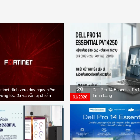
20
rtinet dính zero-day nguy hiểm:
Dell Pro 14 Essential PV
ờng lửa đã vá vẫn bị chiếm
Trình Làng
01/2026
yền