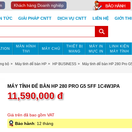
n
Khách hàng Doanh nghiệp
IN TỨC
GIẢI PHÁP CNTT
DỊCH VỤ CNTT
LIÊN HỆ
GIỚI TH
MÀN HÌNH
THIẾT BỊ
MÁY IN
LINH KIỆN
TION
MÁY CHỦ
TIVI
MẠNG
MỰC IN
MÁY TÍNH
ồng bộ
Máy tính để bàn HP
HP BUSINESS
Máy tính để bàn HP 280 Pro 
MÁY TÍNH ĐỂ BÀN HP 280 PRO G5 SFF 1C4W3PA
11,590,000
đ
Giá trên đã bao gồm VAT
Bảo hành
: 12 tháng