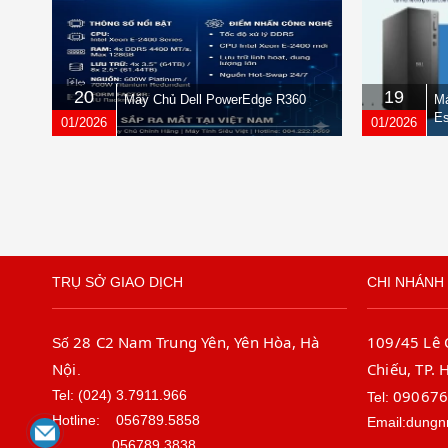
20
19
Máy Chủ Dell PowerEdge R360
Má
Es
01/2026
01/2026
TRỤ SỞ GIAO DỊCH
CHI NHÁNH 
28 C2 Nam Trung Yên, Yên Hòa, Hà
109/45 Lê
Số
Nội
Chiếu, TP. 
.
09067
Tel: (024) 3.7911.966
Tel:
Hotline:
056789.5858
Email:dungn
056789.3838