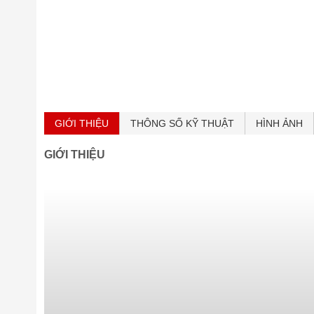
GIỚI THIỆU
THÔNG SỐ KỸ THUẬT
HÌNH ẢNH
GIỚI THIỆU