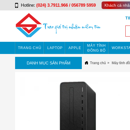
Hotline:
(024) 3.7911.966 / 056789 5959
Khách cá nhâ
T
MÁY TÍNH
TRANG CHỦ
LAPTOP
APPLE
WORKSTA
ĐỒNG BỘ
DANH MỤC SẢN PHẨM
Trang chủ
Máy tính đ