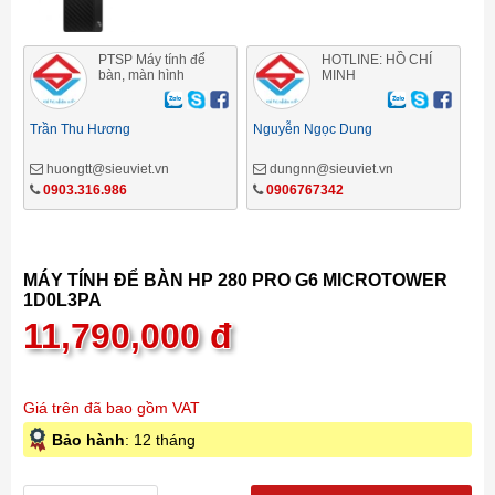
PTSP Máy tính để
HOTLINE: HỒ CHÍ
bàn, màn hình
MINH
Trần Thu Hương
Nguyễn Ngọc Dung
huongtt@sieuviet.vn
dungnn@sieuviet.vn
0903.316.986
0906767342
MÁY TÍNH ĐỂ BÀN HP 280 PRO G6 MICROTOWER
1D0L3PA
11,790,000
đ
Giá trên đã bao gồm VAT
Bảo hành
: 12 tháng