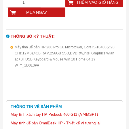
THÊM VÀO GIỎ HÀNG
MUA NGAY
THÔNG SỐ KỸ THUẬT:
Máy tính để bàn HP 280 Pro G6 Microtower, Core i5-10400(2.90
GHz,12MB),4GB RAM,256GB SSD,DVDRW,Intel Graphics,Wlan
ac+BT,USB Keyboard & Mouse,Win 10 Home 64,1Y
WTY_1D0L3PA
THÔNG TIN VỀ SẢN PHẨM
Máy tính xách tay HP Probook 460 G11 (A74MSPT)
Máy tính để bàn OmniDesk HP - Thiết kế vì tương lai