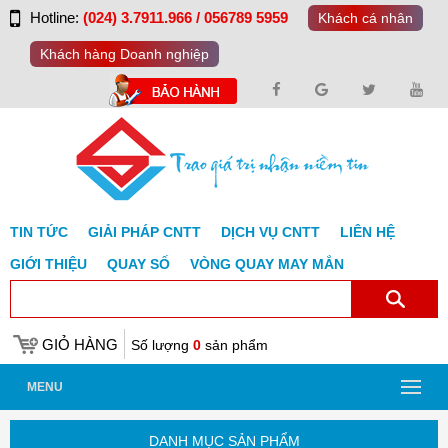
Hotline:
(024) 3.7911.966 / 056789 5959
Khách cá nhân
Khách hàng Doanh nghiệp
TIN TỨC
GIẢI PHÁP CNTT
DỊCH VỤ CNTT
LIÊN HỆ
GIỚI THIỆU
QUAY SỐ
VÒNG QUAY MAY MẮN
GIỎ HÀNG
Số lượng
0
sản phẩm
MENU
DANH MỤC SẢN PHẨM