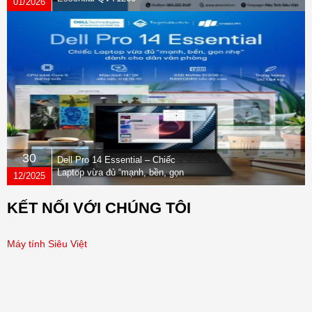
01/2026
30
Dell Pro 14 Essential – Chiếc
Laptop vừa đủ “mạnh, bền, gọn
12/2025
nhẹ” dành cho dân văn phòng
KẾT NỐI VỚI CHÚNG TÔI
Máy tính Siêu Việt