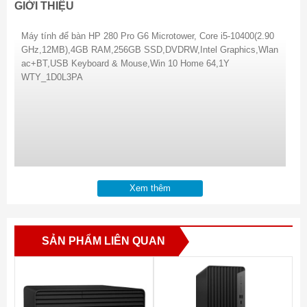
GIỚI THIỆU
Máy tính để bàn HP 280 Pro G6 Microtower, Core i5-10400(2.90
GHz,12MB),4GB RAM,256GB SSD,DVDRW,Intel Graphics,Wlan
ac+BT,USB Keyboard & Mouse,Win 10 Home 64,1Y
WTY_1D0L3PA
Xem thêm
SẢN PHẨM LIÊN QUAN