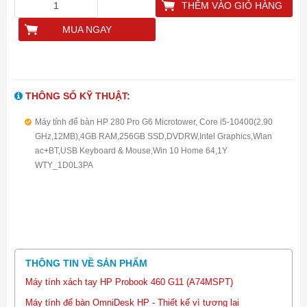
THÊM VÀO GIỎ HÀNG
MUA NGAY
THÔNG SỐ KỸ THUẬT:
Máy tính để bàn HP 280 Pro G6 Microtower, Core i5-10400(2.90
GHz,12MB),4GB RAM,256GB SSD,DVDRW,Intel Graphics,Wlan
ac+BT,USB Keyboard & Mouse,Win 10 Home 64,1Y
WTY_1D0L3PA
THÔNG TIN VỀ SẢN PHẨM
Máy tính xách tay HP Probook 460 G11 (A74MSPT)
Máy tính để bàn OmniDesk HP - Thiết kế vì tương lai