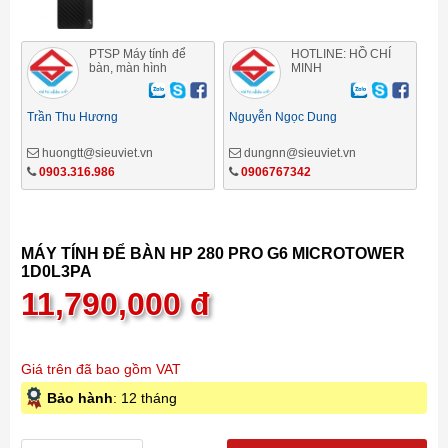
PTSP Máy tính để
HOTLINE: HỒ CHÍ
bàn, màn hình
MINH
Trần Thu Hương
Nguyễn Ngọc Dung
huongtt@sieuviet.vn
dungnn@sieuviet.vn
0903.316.986
0906767342
MÁY TÍNH ĐỂ BÀN HP 280 PRO G6 MICROTOWER
1D0L3PA
11,790,000
đ
Giá trên đã bao gồm VAT
Bảo hành
: 12 tháng