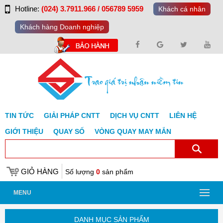
Hotline:
(024) 3.7911.966 / 056789 5959
Khách cá nhân
Khách hàng Doanh nghiệp
TIN TỨC
GIẢI PHÁP CNTT
DỊCH VỤ CNTT
LIÊN HỆ
GIỚI THIỆU
QUAY SỐ
VÒNG QUAY MAY MẮN
GIỎ HÀNG
Số lượng
0
sản phẩm
MENU
DANH MỤC SẢN PHẨM