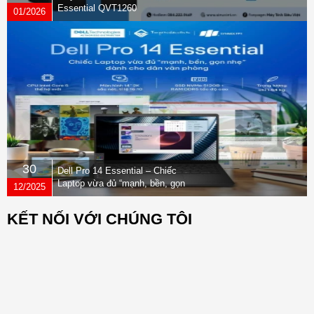
Essential QVT1260
01/2026
30
Dell Pro 14 Essential – Chiếc
Laptop vừa đủ “mạnh, bền, gọn
12/2025
nhẹ” dành cho dân văn phòng
KẾT NỐI VỚI CHÚNG TÔI