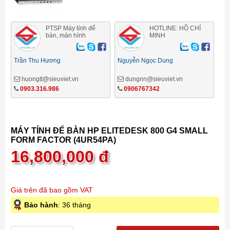
PTSP Máy tính để
HOTLINE: HỒ CHÍ
bàn, màn hình
MINH
Trần Thu Hương
Nguyễn Ngọc Dung
huongtt@sieuviet.vn
dungnn@sieuviet.vn
0903.316.986
0906767342
MÁY TÍNH ĐỂ BÀN HP ELITEDESK 800 G4 SMALL
FORM FACTOR (4UR54PA)
16,800,000
đ
Giá trên đã bao gồm VAT
Bảo hành
: 36 tháng