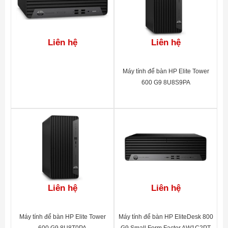
• 1 M.2 2230
2 M.2 2230/2280
1 PCIe 3.0 x16
Khe cắm mở
1 PCIe 3.0 x16 (có dây là x4)
Liên hệ
Liên hệ
rộng
2 PCIe 3.0 x1
(1 khe PCIe M.2 2230 cho mạng
WLAN và 2 khe PCIe M.2
Máy tính để bàn HP Elite Tower
2230/2280 cho lưu trữ)
600 G9 8U8S9PA
• Headphone, Microphone Combo,(
Cổng giao tiếp
VGA or DVI, DisplayPort) HDMI,
Card Reader 7 in 1, PCI Express
Card đồ họa
• Intel® UHD Graphics
• Bộ giải mã Conexant CX20632,
giắc cắm âm thanh phổ quát, cổng
Âm thanh
Liên hệ
tai nghe và tai nghe phía trước
Liên hệ
(3,5 mm),
khả năng đa luồng
Máy tính để bàn HP Elite Tower
Máy tính để bàn HP EliteDesk 800
Bàn phím
• USB Keyboard