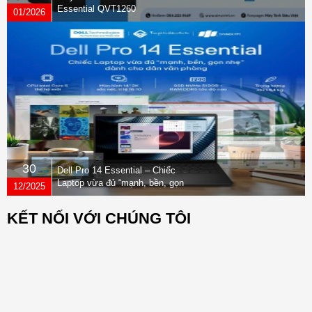
Essential QVT1260
01/2026
30
Dell Pro 14 Essential – Chiếc
Laptop vừa đủ “mạnh, bền, gọn
12/2025
nhẹ” dành cho dân văn phòng
KẾT NỐI VỚI CHÚNG TÔI