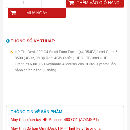
THÊM VÀO GIỎ HÀNG
MUA NGAY
THÔNG SỐ KỸ THUẬT:
HP EliteDesk 800 G4 Small Form Factor (4UR54PA)/ Intel Core i5-
8500 (3GHz, 9MB)/ Ram 4GB/ Ổ cứng HDD 1TB/ Intel UHD
Graphics 630/ USB Keyboard & Mouse/ Win10 Pro/ 3 years/ Bảo
hành chính hãng 36 tháng
THÔNG TIN VỀ SẢN PHẨM
Máy tính xách tay HP Probook 460 G11 (A74MSPT)
Máy tính để bàn OmniDesk HP - Thiết kế vì tương lai