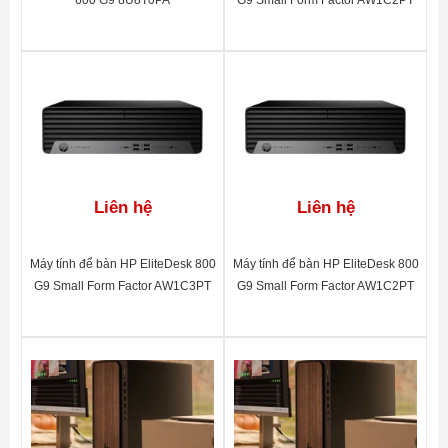
600 G9 8U8T0PA
G9 Small Form Factor AW1C2PT
Chuột
• USB Mouse
Hệ điều hành
• Win10 Pro
Kích thước
• 100 x 338 x 308 (mm)
(W x D x H)
Liên hệ
Liên hệ
Máy tính để bàn HP EliteDesk 800
Máy tính để bàn HP EliteDesk 800
G9 Small Form Factor AW1C3PT
G9 Small Form Factor AW1C2PT