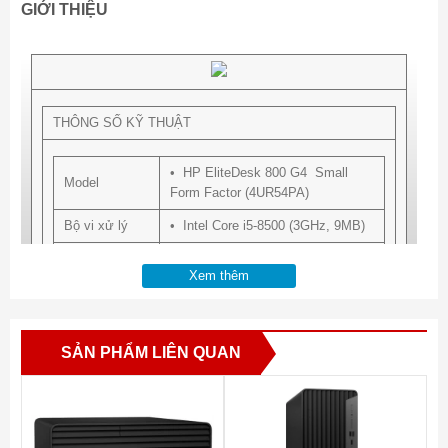
GIỚI THIỆU
THÔNG SỐ KỸ THUẬT
• HP EliteDesk 800 G4 Small
Model
Form Factor (4UR54PA)
Bộ vi xử lý
• Intel Core i5-8500 (3GHz, 9MB)
Chipset
• Intel® Q370
Xem thêm
Bộ nhớ ram
• 4GB DDR4-2666
Dung lượng ổ
• 1TB 7200RPM
cứng
SẢN PHẨM LIÊN QUAN
Ổ quang
• DVD-RW
• Integrated 10/100/1000 Gigabit
LAN
Ethernet LAN