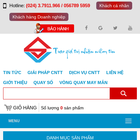
Hotline:
(024) 3.7911.966 / 056789 5959
Khách cá nhân
Khách hàng Doanh nghiệp
TIN TỨC
GIẢI PHÁP CNTT
DỊCH VỤ CNTT
LIÊN HỆ
GIỚI THIỆU
QUAY SỐ
VÒNG QUAY MAY MẮN
GIỎ HÀNG
Số lượng
0
sản phẩm
MENU
DANH MỤC SẢN PHẨM