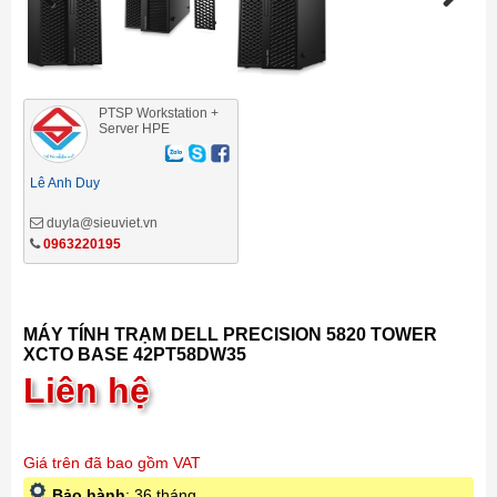
Previous
Next
PTSP Workstation +
Server HPE
Lê Anh Duy
duyla@sieuviet.vn
0963220195
MÁY TÍNH TRẠM DELL PRECISION 5820 TOWER
XCTO BASE 42PT58DW35
Liên hệ
Giá trên đã bao gồm VAT
Bảo hành
: 36 tháng