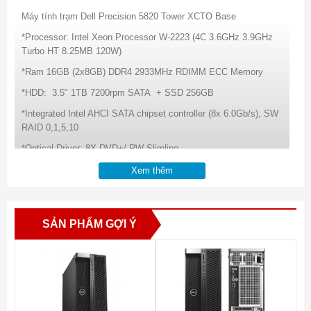
Máy tính trạm Dell Precision 5820 Tower XCTO Base
*Processor: Intel Xeon Processor W-2223 (4C 3.6GHz 3.9GHz
Turbo HT 8.25MB 120W)
*Ram 16GB (2x8GB) DDR4 2933MHz RDIMM ECC Memory
*HDD: 3.5" 1TB 7200rpm SATA + SSD 256GB
*Integrated Intel AHCI SATA chipset controller (8x 6.0Gb/s), SW
RAID 0,1,5,10
*Optical Driver: 8X DVD+/-RW Slimline
*Graphics: NVIDIA Quadro T600, 4GB, 4 DP
Xem thêm
*Dell Optical Mouse + Keyboard
*Windows 10 Pro for Workstations (up to 4 Cores) English
SẢN PHẨM GỢI Ý
*3Yr Keep Your HD + 3Yr ProSupport
Máy trạm - Workstation Dell Precision
5820