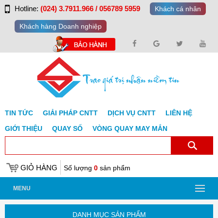
Hotline:
(024) 3.7911.966 / 056789 5959
Khách cá nhân
Khách hàng Doanh nghiệp
TIN TỨC
GIẢI PHÁP CNTT
DỊCH VỤ CNTT
LIÊN HỆ
GIỚI THIỆU
QUAY SỐ
VÒNG QUAY MAY MẮN
GIỎ HÀNG
Số lượng
0
sản phẩm
MENU
DANH MỤC SẢN PHẨM