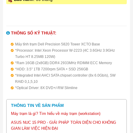
THÔNG SỐ KỸ THUẬT:
Máy tính trạm Dell Precision 5820 Tower XCTO Base
*Processor: Intel Xeon Processor W-2223 (4C 3.6GHz 3.9GHz
Turbo HT 8.25MB 120W)
*Ram 16GB (2x8GB) DDR4 2933MHz RDIMM ECC Memory
*HDD: 3.5" 1TB 7200rpm SATA + SSD 256GB
*Integrated Intel AHCI SATA chipset controller (8x 6.0Gb/s), SW
RAID 0,1,5,10
*Optical Driver: 8X DVD+/-RW Slimline
*Graphics: NVIDIA Quadro T600, 4GB, 4 DP
*Dell Optical Mouse + Keyboard
THÔNG TIN VỀ SẢN PHẨM
*Windows 10 Pro for Workstations (up to 4 Cores) English
*3Yr Keep Your HD + 3Yr ProSupport
Máy trạm là gì? Tìm hiểu về máy trạm (workstation)
ASUS NUC 15 PRO - GIẢI PHÁP TOÀN DIỆN CHO KHÔNG
GIAN LÀM VIỆC HIỆN ĐẠI