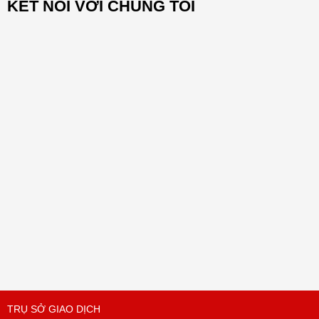
KẾT NỐI VỚI CHÚNG TÔI
TRỤ SỞ GIAO DỊCH