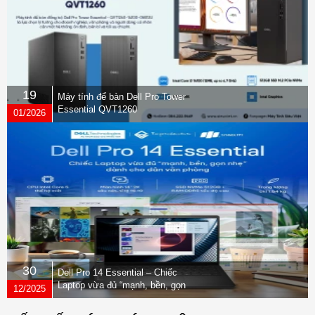
1. Chiều cao: 16,45 '' (417,9 mm) | 2. Chiều rộng:
6,94 '' (176,5 mm) | 3. Chiều sâu: 20,4 '' (518,3 mm) |
Trọng lượng khởi điểm: 32 lb (15,9kg)
19
Máy tính để bàn Dell Pro Tower
Essential QVT1260
01/2026
30
Dell Pro 14 Essential – Chiếc
Laptop vừa đủ “mạnh, bền, gọn
12/2025
nhẹ” dành cho dân văn phòng