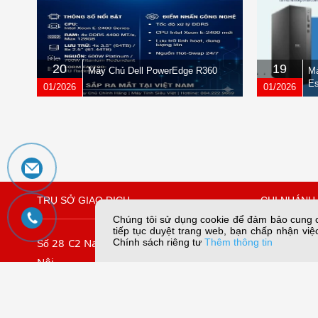
20
19
Máy Chủ Dell PowerEdge R360
Má
Es
01/2026
01/2026
TRỤ SỞ GIAO DỊCH
CHI NHÁNH 
Chúng tôi sử dụng cookie để đảm bảo cung cấ
tiếp tục duyệt trang web, bạn chấp nhận việc
28 C2 Nam Trung Yên, Yên Hòa, Hà
109/45 Lê
Chính sách riêng tư
Thêm thông tin
Số
Nội
Chiếu, TP. 
.
09067
Tel: (024) 3.7911.966
Tel:
Hotline:
056789.5858
Email:dungn
056789.3838