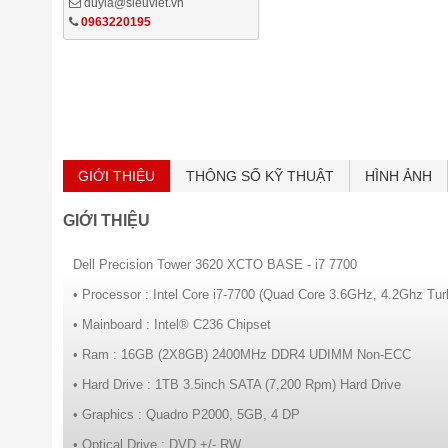
duyla@sieuviet.vn
0963220195
GIỚI THIỆU
THÔNG SỐ KỸ THUẬT
HÌNH ẢNH
GIỚI THIỆU
Dell Precision Tower 3620 XCTO BASE - i7 7700
• Processor : Intel Core i7-7700 (Quad Core 3.6GHz, 4.2Ghz Tu
• Mainboard : Intel® C236 Chipset
• Ram : 16GB (2X8GB) 2400MHz DDR4 UDIMM Non-ECC
• Hard Drive : 1TB 3.5inch SATA (7,200 Rpm) Hard Drive
• Graphics : Quadro P2000, 5GB, 4 DP
• Optical Drive : DVD +/- RW