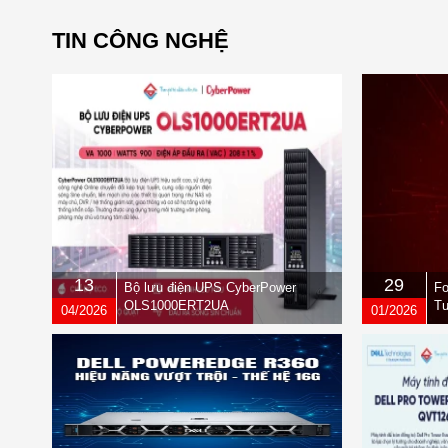
TIN CÔNG NGHỆ
13
29
Bộ lưu điện UPS CyberPower
Fo
OLS1000ERT2UA
Tư
04/2026
01/2026
qu