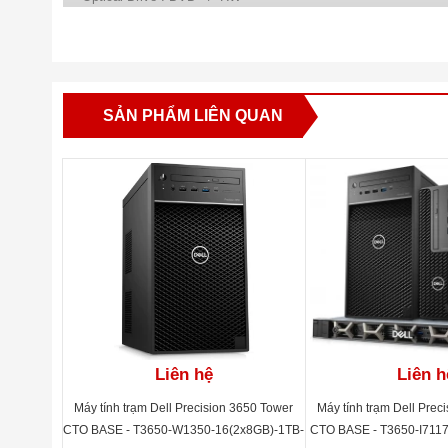
• Nic : Intel Ethernet Connection I219-LM 10/100/1000
• Dell Optical Mouse & Keyboard
• OS : Fedora
SẢN PHẨM LIÊN QUAN
• Waranty : 3 year Prosupport
• C/O : Malaysia
Liên hệ
Liên h
Máy tính trạm Dell Precision 3650 Tower
Máy tính trạm Dell Prec
CTO BASE - T3650-W1350-16(2x8GB)-1TB-
CTO BASE - T3650-I711