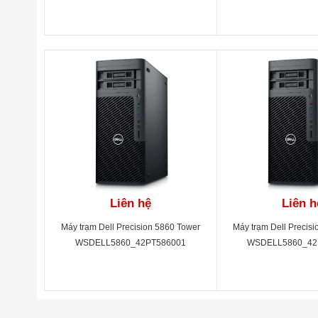
UB-P2200-3Y (460W) 42PT3650D06
P620-3Y (300W) 4
Liên hệ
Liên h
Máy trạm Dell Precision 5860 Tower
Máy trạm Dell Precis
WSDELL5860_42PT586001
WSDELL5860_42