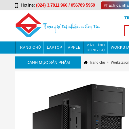
Hotline:
(024) 3.7911.966 / 056789 5959
Khách cá nhâ
T
MÁY TÍNH
TRANG CHỦ
LAPTOP
APPLE
WORKSTA
ĐỒNG BỘ
DANH MỤC SẢN PHẨM
Trang chủ
Workstatio