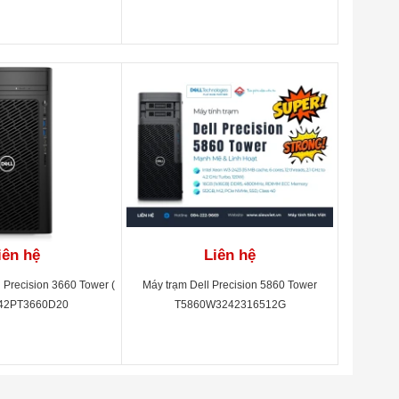
iên hệ
Liên hệ
l Precision 3660 Tower (
Máy trạm Dell Precision 5860 Tower
 42PT3660D20
T5860W3242316512G