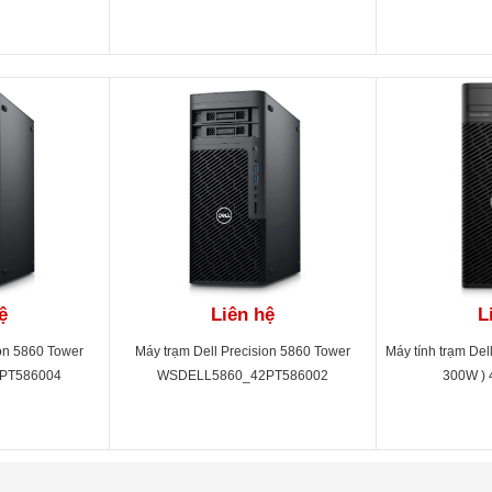
2PT3650D02
16(2x8GB)-256SSD+1TB-UB- P620-3Y
(300W) 42PT3650D07
ệ
Liên hệ
L
ion 5860 Tower
Máy trạm Dell Precision 5860 Tower
Máy tính trạm Del
PT586004
WSDELL5860_42PT586002
300W )