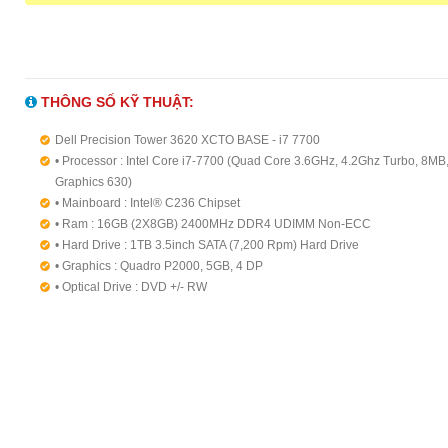
THÔNG SỐ KỸ THUẬT:
Dell Precision Tower 3620 XCTO BASE - i7 7700
• Processor : Intel Core i7-7700 (Quad Core 3.6GHz, 4.2Ghz Turbo, 8MB
Graphics 630)
• Mainboard : Intel® C236 Chipset
• Ram : 16GB (2X8GB) 2400MHz DDR4 UDIMM Non-ECC
• Hard Drive : 1TB 3.5inch SATA (7,200 Rpm) Hard Drive
• Graphics : Quadro P2000, 5GB, 4 DP
• Optical Drive : DVD +/- RW
• Nic : Intel Ethernet Connection I219-LM 10/100/1000
• Dell Optical Mouse & Keyboard
• OS : Fedora
• Waranty : 3 year Prosupport
• C/O : Malaysia