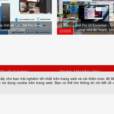
30
y tính để bàn Dell Pro Tower
Dell Pro 14 Essential – C
sential QVT1260
Laptop vừa đủ “mạnh, bền
12/2025
nhẹ” dành cho dân văn ph
TP. HỒ CHÍ MINH
TRUNG TÂM BẢO HÀNH
p cho bạn trải nghiệm tốt nhất trên trang web và cải thiện mức độ li
 sử dụng cookie trên trang web. Bạn có thể tìm thông tin chi tiết về 
 Quốc Hưng, Phường Xóm
Số 34A/66 phố Yên Lạc phường 
thành phố Hà Nội.
Hồ Chí Minh
Bảo hành nguồn tại: 28C2 Nam T
67342
Trung Hòa, HN
n@sieuviet.vn
Hotline Kho: 0243.685.8282