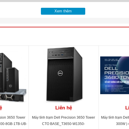
Xem thêm
ệ
Liên hệ
L
ision 3650 Tower
Máy tính trạm Dell Precision 3650 Tower
Máy tính trạm Del
700-8GB-1TB-UB-
CTO BASE_T3650-W1350-
300W )