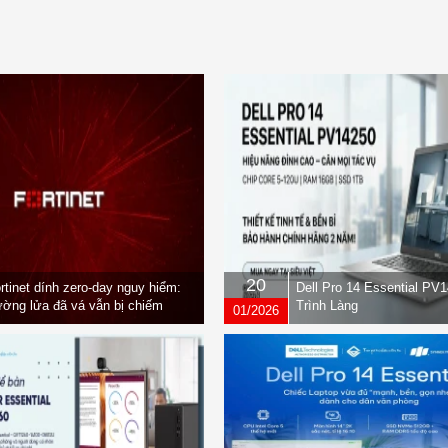
20
rtinet dính zero-day nguy hiểm:
Dell Pro 14 Essential PV
ờng lửa đã vá vẫn bị chiếm
Trình Làng
01/2026
yền