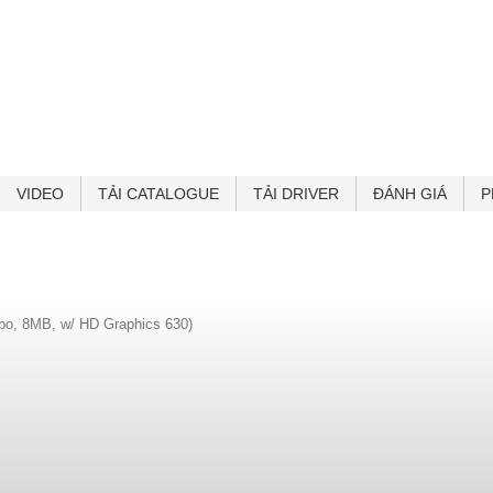
VIDEO
TẢI CATALOGUE
TẢI DRIVER
ĐÁNH GIÁ
P
rbo, 8MB, w/ HD Graphics 630)