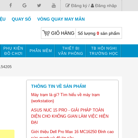
Đăng ký
Đăng nhập
IỆU
QUAY SỐ
VÒNG QUAY MAY MẮN
GIỎ HÀNG
Số lượng
0
sản phẩm
PHỤ KIỆN
THIẾT BỊ
TB HỘI NGHỊ
PHẦN MỀM
ĐỒ CHƠI
VĂN PHÒNG
TRƯỜNG HỌC
0154205
THÔNG TIN VỀ SẢN PHẨM
Máy trạm là gì? Tìm hiểu về máy trạm
(workstation)
ASUS NUC 15 PRO - GIẢI PHÁP TOÀN
DIỆN CHO KHÔNG GIAN LÀM VIỆC HIỆN
ĐẠI
Giới thiệu Dell Pro Max 16 MC16250 Đỉnh cao
sức mạnh và độ tin cậy