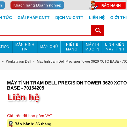
n
Khách hàng Doanh nghiệp
IN TỨC
GIẢI PHÁP CNTT
DỊCH VỤ CNTT
LIÊN HỆ
GIỚI TH
MÀN HÌNH
THIẾT BỊ
MÁY IN
LINH KIỆN
TION
MÁY CHỦ
TIVI
MẠNG
MỰC IN
MÁY TÍNH
n
Workstation Dell
Máy tính trạm Dell Precision Tower 3620 XCTO BASE - 7
MÁY TÍNH TRẠM DELL PRECISION TOWER 3620 XCTO
BASE - 70154205
Liên hệ
Giá trên đã bao gồm VAT
Bảo hành
: 36 tháng