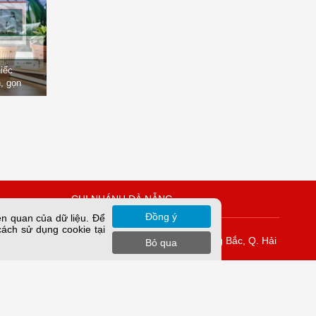
hiếc
, gọn
òng
CHI NHÁNH ĐÀ NẴNG
Đồng ý
ên quan của dữ liệu. Để
cách sử dụng cookie tại
Vĩnh Tuy
K42/H2/14 Tiểu La, P. Hòa Cường Bắc, Q. Hải
Bỏ qua
Châu, TP. Đà Nẵng.
rung Yên,