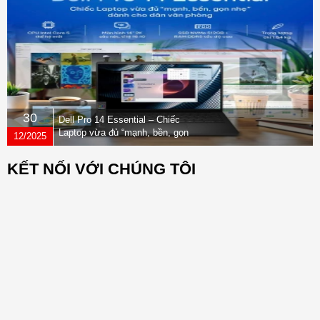
30
Dell Pro 14 Essential – Chiếc
Laptop vừa đủ “mạnh, bền, gọn
12/2025
nhẹ” dành cho dân văn phòng
KẾT NỐI VỚI CHÚNG TÔI