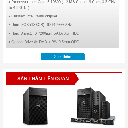
• Processor:Intel Core i5-10600 ( 12 MB Cache, 6 Core, 3.3 GHz
to 4.8 GHz )
• Chipset: Intel W480 chipset
• Ram: 8GB (1X8GB) DDR4 2666MHz
• Hard Drive:1TB 7200rpm SATA 3.5" HDD
• Optical Drive:8x DVD+/-RW 9.5mm ODD
• Nic:Intel Ethernet Connection I219-LM 10/100/1000
Xem thêm
• Graphics: Nvidia Quadro P620, 2GB, 4 mDP to DP adapter, +
HDMI 2.0
• OS:Ubuntu Linux 18.04
SẢN PHẨM LIÊN QUAN
• Dell optical Mouse & Keyboard
• Warranty3Yr Prosupport + Keep Your HD