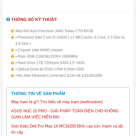
THÔNG SỐ KỸ THUẬT:
Máy tính trạm Precision 3640 Tower CTO BASE
• Processor:Intel Core i5-10600 ( 12 MB Cache, 6 Core, 3.3 GHz to
4.8 GHz )
• Chipset: Intel W480 chipset
• Ram: 8GB (1X8GB) DDR4 2666MHz
• Hard Drive:1TB 7200rpm SATA 3.5" HDD
• Optical Drive:8x DVD+/-RW 9.5mm ODD
• Nic:Intel Ethernet Connection I219-LM 10/100/1000
• Graphics: Nvidia Quadro P620, 2GB, 4 mDP to DP adapter, +
HDMI 2.0
THÔNG TIN VỀ SẢN PHẨM
• OS:Ubuntu Linux 18.04
• Dell optical Mouse & Keyboard
Máy trạm là gì? Tìm hiểu về máy trạm (workstation)
• Warranty3Yr Prosupport + Keep Your HD
ASUS NUC 15 PRO - GIẢI PHÁP TOÀN DIỆN CHO KHÔNG
GIAN LÀM VIỆC HIỆN ĐẠI
Giới thiệu Dell Pro Max 16 MC16250 Đỉnh cao sức mạnh và độ
tin cậy