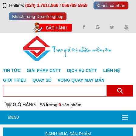
Hotline:
(024) 3.7911.966 / 056789 5959
Khách cá nhân
Khách hàng Doanh nghiệp
TIN TỨC
GIẢI PHÁP CNTT
DỊCH VỤ CNTT
LIÊN HỆ
GIỚI THIỆU
QUAY SỐ
VÒNG QUAY MAY MẮN
GIỎ HÀNG
Số lượng
0
sản phẩm
MENU
DANH MỤC SẢN PHẨM