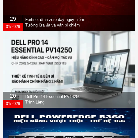
29
Fortinet dính zero-day nguy hiểm:
Tường lửa đã vá vẫn bị chiếm
01/2026
quyền
20
Dell Pro 14 Essential PV14250
Trình Làng
01/2026