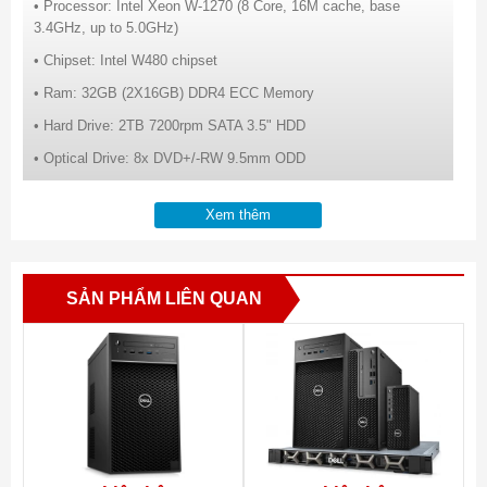
• Processor: Intel Xeon W-1270 (8 Core, 16M cache, base
3.4GHz, up to 5.0GHz)
• Chipset: Intel W480 chipset
• Ram: 32GB (2X16GB) DDR4 ECC Memory
• Hard Drive: 2TB 7200rpm SATA 3.5" HDD
• Optical Drive: 8x DVD+/-RW 9.5mm ODD
• Nic:Intel Ethernet Connection I219-LM 10/100/1000 /
Xem thêm
• Graphics: NVIDIA Quadro P2200, 5GB, 4 DP
• OS: Ubuntu Linux 18.04
• Dell optical Mouse & Keyboard
SẢN PHẨM LIÊN QUAN
• Warranty: 3Yr Prosupport + Keep Your HD