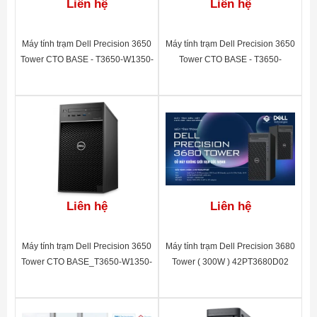
Liên hệ
Liên hệ
Máy tính trạm Dell Precision 3650
Máy tính trạm Dell Precision 3650
Tower CTO BASE - T3650-W1350-
Tower CTO BASE - T3650-
16(2x8GB)-1TB-UB-P2200-3Y
I711700-8GB-1TB-UB-P620-3Y
(460W) 42PT3650D06
(300W) 42PT3650D02
Liên hệ
Liên hệ
Máy tính trạm Dell Precision 3650
Máy tính trạm Dell Precision 3680
Tower CTO BASE_T3650-W1350-
Tower ( 300W ) 42PT3680D02
16(2x8GB)-256SSD+1TB-UB-
P620-3Y (300W) 42PT3650D07