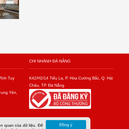
hiếc
, gọn
òng
CHI NHÁNH ĐÀ NẴNG
Vĩnh Tuy
K42/H2/14 Tiểu La, P. Hòa Cường Bắc, Q. Hải
Châu, TP. Đà Nẵng.
rung Yên,
Đồng ý
ên quan của dữ liệu. Để