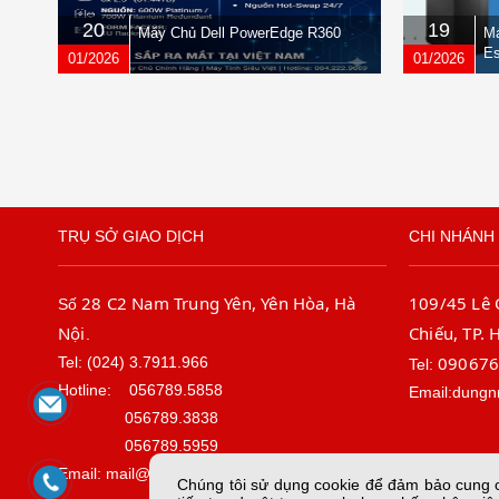
20
19
Máy Chủ Dell PowerEdge R360
Má
Es
01/2026
01/2026
TRỤ SỞ GIAO DỊCH
CHI NHÁNH 
28 C2 Nam Trung Yên, Yên Hòa, Hà
109/45 Lê
Số
Nội
Chiếu, TP. 
.
09067
Tel: (024) 3.7911.966
Tel:
Hotline:
056789.5858
Email:dungn
056789.3838
056789.5959
Email: mail@sieuviet.vn
Chúng tôi sử dụng cookie để đảm bảo cung cấ