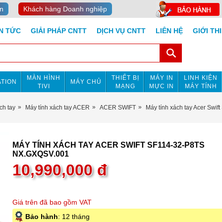
n
Khách hàng Doanh nghiệp
IN TỨC
GIẢI PHÁP CNTT
DỊCH VỤ CNTT
LIÊN HỆ
GIỚI TH
MÀN HÌNH
THIẾT BỊ
MÁY IN
LINH KIỆN
TION
MÁY CHỦ
TIVI
MẠNG
MỰC IN
MÁY TÍNH
ch tay
Máy tính xách tay ACER
ACER SWIFT
Máy tính xách tay Acer Sw
MÁY TÍNH XÁCH TAY ACER SWIFT SF114-32-P8TS
NX.GXQSV.001
10,990,000
đ
Giá trên đã bao gồm VAT
Bảo hành
: 12 tháng