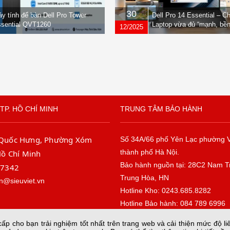
30
y tính để bàn Dell Pro Tower
Dell Pro 14 Essential – C
sential QVT1260
Laptop vừa đủ “mạnh, bền
12/2025
nhẹ” dành cho dân văn ph
TP. HỒ CHÍ MINH
TRUNG TÂM BẢO HÀNH
 Quốc Hưng, Phường Xóm
Số 34A/66 phố Yên Lạc phường 
thành phố Hà Nội.
Hồ Chí Minh
Bảo hành nguồn tại: 28C2 Nam T
67342
Trung Hòa, HN
n@sieuviet.vn
Hotline Kho: 0243.685.8282
Hotline Bảo hành: 084 789 6996
Email: baohanh@sieuviet.vn
p cho bạn trải nghiệm tốt nhất trên trang web và cải thiện mức độ li