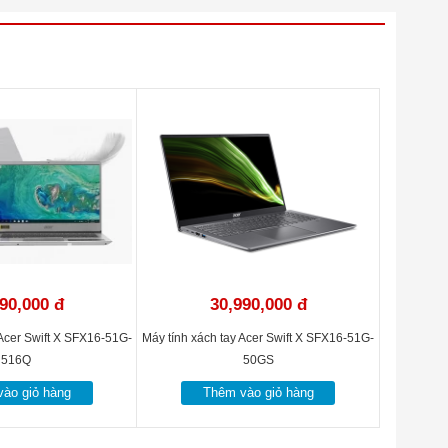
90,000 đ
30,990,000 đ
 Acer Swift X SFX16-51G-
Máy tính xách tay Acer Swift X SFX16-51G-
516Q
50GS
ào giỏ hàng
Thêm vào giỏ hàng