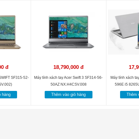
00 đ
18,790,000 đ
17,9
 SWIFT SF315-52-
Máy tính xách tay Acer Swift 3 SF314-56-
Máy tính xách ta
SV.002)
50AZ NX.H4CSV.008
596E i5 8265
(NX.
ỏ hàng
Thêm vào giỏ hàng
Thêm v