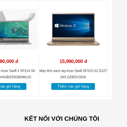
90,000 đ
15,990,000 đ
y Acer Swift 3 SF314 56
Máy tính xách tay Acer Swift SF315-52-52Z7
U/4GB/256GB/Win10
(NX.GZBSV.004)
H4CSV.006)
ào giỏ hàng
Thêm vào giỏ hàng
KẾT NỐI VỚI CHÚNG TÔI