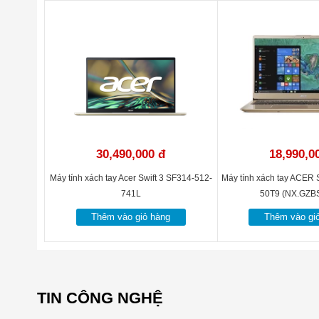
30,490,000 đ
18,990,0
Máy tính xách tay Acer Swift 3 SF314-512-
Máy tính xách tay ACER
741L
50T9 (NX.GZB
Thêm vào giỏ hàng
Thêm vào gi
TIN CÔNG NGHỆ