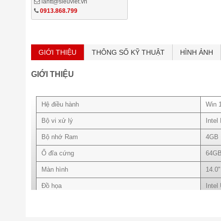
lantt@sieuviet.vn
0913.868.799
GIỚI THIỆU
THÔNG SỐ KỸ THUẬT
HÌNH ẢNH
GIỚI THIỆU
Hệ điều hành
Win 
Bộ vi xử lý
Inte
Bộ nhớ Ram
4GB
Ổ đĩa cứng
64G
Màn hình
14.0
Đồ họa
Inte
Wifi
IEEE
Keyboard + Mouse
Keyb