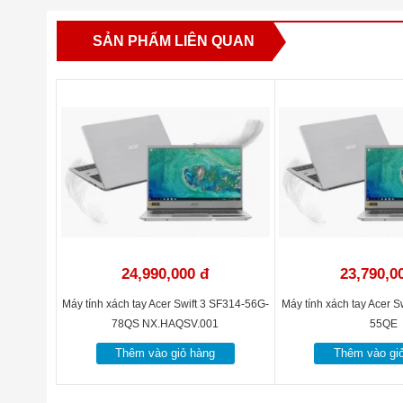
Cổng giao tiếp
HDMI
SẢN PHẨM LIÊN QUAN
Pin (Battery)
3-cel
Màu sắc (Colour)
Luxu
Kích thước
15 m
Khối lượng
1.30 
Bảo hành
12 t
Hãng sản xuất
Acer
24,990,000 đ
23,790,0
Máy tính xách tay Acer Swift 3 SF314-56G-
Máy tính xách tay Acer S
78QS NX.HAQSV.001
55QE
Thêm vào giỏ hàng
Thêm vào gi