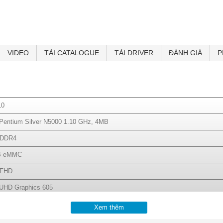
VIDEO
TẢI CATALOGUE
TẢI DRIVER
ĐÁNH GIÁ
P
10
l Pentium Silver N5000 1.10 GHz, 4MB
 DDR4
B eMMC
"FHD
l UHD Graphics 605
 802.11a/b/g/n/ac
Xem thêm
oard Laptop + Touchpad