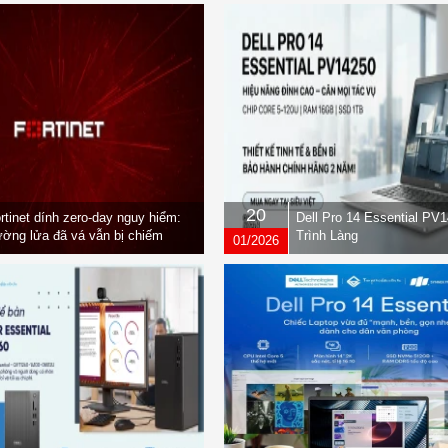
20
rtinet dính zero-day nguy hiểm:
Dell Pro 14 Essential PV
ờng lửa đã vá vẫn bị chiếm
Trình Làng
01/2026
yền