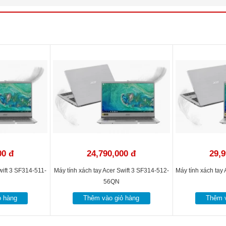
, USB Type-C, 2x USB 3.0, USB 2.0, Fingerprint
l Lithium Polymer (Li-Polymer)
ry Gold
m x 323 mm x 228 mm
kg
háng
00 đ
24,790,000 đ
29,9
wift 3 SF314-511-
Máy tính xách tay Acer Swift 3 SF314-512-
Máy tính xách tay
56QN
ỏ hàng
Thêm vào giỏ hàng
Thêm v