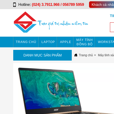
Hotline:
(024) 3.7911.966 / 056789 5959
Khách cá nhâ
T
MÁY TÍNH
TRANG CHỦ
LAPTOP
APPLE
WORKSTA
ĐỒNG BỘ
DANH MỤC SẢN PHẨM
Trang chủ
Máy tính xá