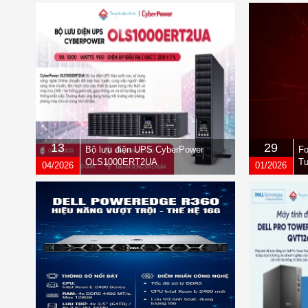
13
29
Bộ lưu điện UPS CyberPower
Fo
OLS1000ERT2UA
Tư
04/2026
01/2026
qu