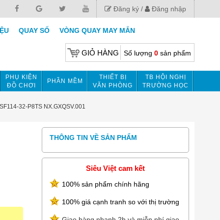
Đăng ký
Đăng nhập
IỆU
QUAY SỐ
VÒNG QUAY MAY MẮN
GIỎ HÀNG
Số lượng
0
sản phẩm
PHỤ KIỆN
THIẾT BỊ
TB HỘI NGHỊ
PHẦN MỀM
ĐỒ CHƠI
VĂN PHÒNG
TRƯỜNG HỌC
ift SF114-32-P8TS NX.GXQSV.001
THÔNG TIN VỀ SẢN PHẨM
Siêu Việt cam kết
100% sản phẩm chính hãng
100% giá cạnh tranh so với thị trường
Giao hàng nhanh 2h và miễn phí giao