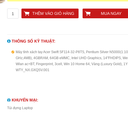
THÊM VÀO GIỎ HÀNG
MUA NGAY
THÔNG SỐ KỸ THUẬT:
Máy tính xách tay Acer Swift SF114-32-P8TS, Pentium Silver N5000(1.10
GHz,4MB), 4GBRAM, 64GB eMMC, Intel UHD Graphics, 14"FHDIPS, W
Wlan ac+BT, Fingerprint, 3cell, Win 10 Home 64, Vàng (Luxury Gold), 1Y
WTY_NX.GXQSV.001
KHUYẾN MẠI:
Túi đựng Laptop