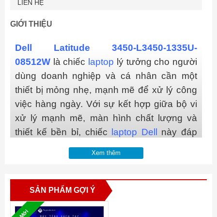
LIÊN HỆ
GIỚI THIỆU
Dell Latitude 3450-L3450-1335U-
08512W
là chiếc
laptop
lý tưởng cho người
dùng doanh nghiệp và cá nhân cần một
thiết bị mỏng nhẹ, mạnh mẽ để xử lý công
việc hàng ngày. Với sự kết hợp giữa bộ vi
xử lý mạnh mẽ, màn hình chất lượng và
thiết kế bền bỉ, chiếc
laptop Dell
này đáp
ứng tốt các nhu cầu công việc từ văn
Xem thêm
phòng đến di chuyển linh hoạt.
SẢN PHẨM GỢI Ý
Mới