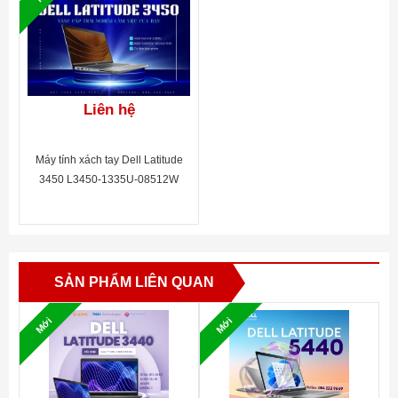
Liên hệ
Máy tính xách tay Dell Latitude
3450 L3450-1335U-08512W
Hiệu năng ổn định cho công
việc
Chiếc
Dell Latitude 3450
được trang bị bộ
SẢN PHẨM LIÊN QUAN
vi xử lý Intel Core i5-1335U thế hệ mới, tốc
độ tối đa 4.6GHz và bộ nhớ đệm 12MB,
Mới
Mới
mang lại khả năng xử lý nhanh chóng,
mượt mà. Với cấu hình này, máy có thể dễ
dàng đảm nhận các tác vụ văn phòng, xử