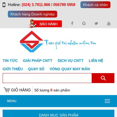
Hotline:
(024) 3.7911.966 / 056789 5959
Khách cá nhân
Khách hàng Doanh nghiệp
TIN TỨC
GIẢI PHÁP CNTT
DỊCH VỤ CNTT
LIÊN HỆ
GIỚI THIỆU
QUAY SỐ
VÒNG QUAY MAY MẮN
GIỎ HÀNG
Số lượng
0
sản phẩm
MENU
DANH MỤC SẢN PHẨM