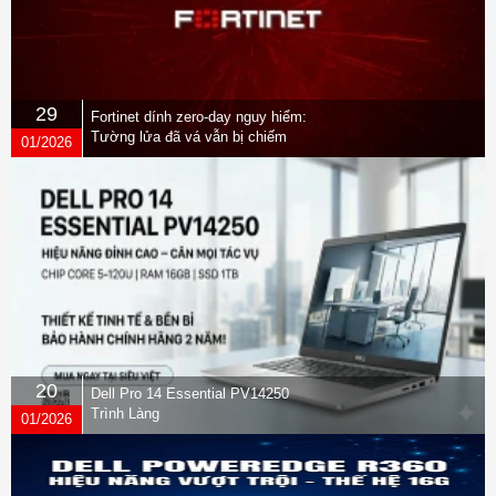
29
Fortinet dính zero-day nguy hiểm:
Tường lửa đã vá vẫn bị chiếm
01/2026
quyền
20
Dell Pro 14 Essential PV14250
Trình Làng
01/2026
Hệ điều hành Windows 11
Home