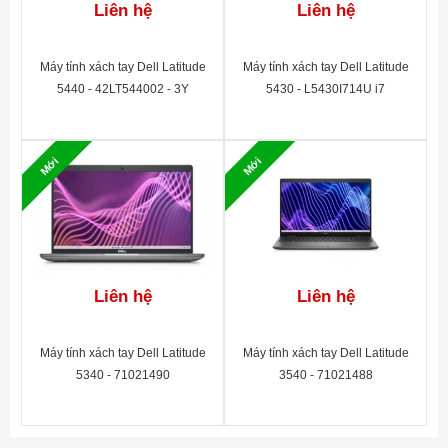
Liên hệ
Liên hệ
nghệ Anti-Glare chống chói, giúp hiển thị rõ
ràng ngay cả trong môi trường có ánh sáng
Máy tính xách tay Dell Latitude
Máy tính xách tay Dell Latitude
mạnh. Với tỷ lệ màu 45% NTSC, màn hình
5440 - 42LT544002 - 3Y
5430 - L5430I714U i7
mang lại màu sắc trung thực, đáp ứng tốt
ProSupport + Keep Your HD,
Battery Carries 1 Year Warranty
cho công việc văn phòng và giải trí cơ bản.
Mới
Mới
Liên hệ
Liên hệ
Máy tính xách tay Dell Latitude
Máy tính xách tay Dell Latitude
5340 - 71021490
3540 - 71021488