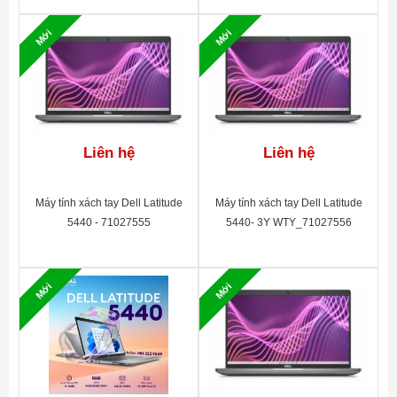
Mới
Mới
Liên hệ
Liên hệ
Máy tính xách tay Dell Latitude
Máy tính xách tay Dell Latitude
5440 - 71027555
5440- 3Y WTY_71027556
Mới
Mới
Màn hình FHD sắc nét
Dell Latitude 3450
sở hữu màn hình 14.0
inch FHD với độ phân giải 1920 x 1080 và
tấm nền IPS. Độ sáng 250 nits cùng công