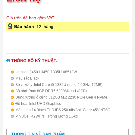
Giá trên đã bao gồm VAT
Bảo hành
: 12 tháng
THÔNG SỐ KỸ THUẬT:
Latitude 3450 L3450-1335U-08512W
Màu sắc Black
Bộ vi xử lý Intel Core i5-1335U (up to 4.6GHz, 12MB)
Bộ nhớ Ram 8GB DDR5 5200MHz (1x8GB)
Dung lượng ổ cứng 512GB M.2 2230 PCIe Gen 4 NVMe
Đồ họa Intel UHD Graphics
Màn hình 14.0Inch FHD IPS 250 nits Anti-Glare 45%NTSC
Pin 3Cell 42WHrs | Trọng lượng 1.5kg
Hệ điều hành Windows 11 Home
THÔNG TIN VỀ SẢN PHẨM