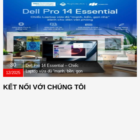
30
Dell Pro 14 Essential – Chiếc
Laptop vừa đủ “mạnh, bền, gọn
12/2025
nhẹ” dành cho dân văn phòng
KẾT NỐI VỚI CHÚNG TÔI