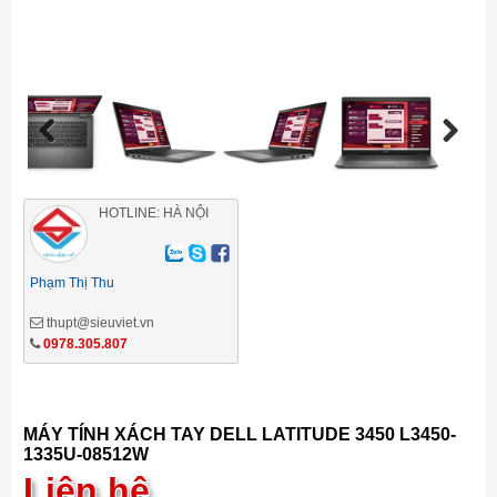
Previous
Next
HOTLINE: HÀ NỘI
Phạm Thị Thu
thupt@sieuviet.vn
0978.305.807
MÁY TÍNH XÁCH TAY DELL LATITUDE 3450 L3450-
1335U-08512W
Liên hệ