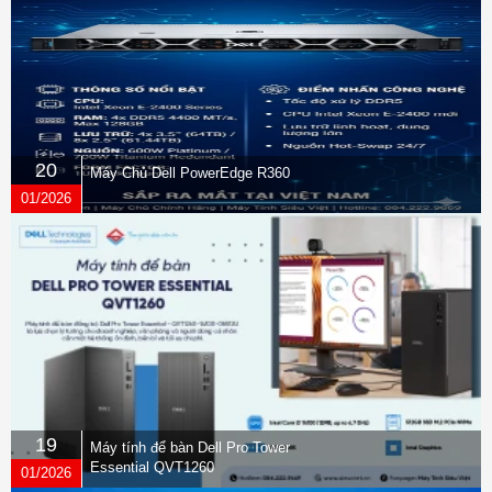
Máy chạy trên hệ điều hành Windows 11
Home, phù hợp với dân văn phòng với các
tác vụ văn phòng mượt mà, trải nghiệm tối
ưu cho người sử dụng.
20
Máy Chủ Dell PowerEdge R360
01/2026
19
Máy tính để bàn Dell Pro Tower
Essential QVT1260
01/2026