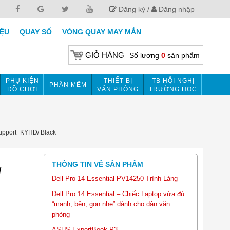
Đăng ký
Đăng nhập
IỆU
QUAY SỐ
VÒNG QUAY MAY MẮN
GIỎ HÀNG
Số lượng
0
sản phẩm
PHỤ KIỆN
THIẾT BỊ
TB HỘI NGHỊ
PHẦN MỀM
ĐỒ CHƠI
VĂN PHÒNG
TRƯỜNG HỌC
Support+KYHD/ Black
THÔNG TIN VỀ SẢN PHẨM
/
Dell Pro 14 Essential PV14250 Trình Làng
Dell Pro 14 Essential – Chiếc Laptop vừa đủ
“mạnh, bền, gọn nhẹ” dành cho dân văn
phòng
ASUS ExpertBook P3