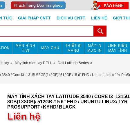
n
Khách hàng Doanh nghiệp
IN TỨC
GIẢI PHÁP CNTT
DỊCH VỤ CNTT
LIÊN HỆ
GIỚI TH
MÀN HÌNH
THIẾT BỊ
MÁY IN
LINH KIỆN
TION
MÁY CHỦ
TIVI
MẠNG
MỰC IN
MÁY TÍNH
ch tay
Máy tính xách tay DELL
Dell Latitude Series
de 3540 / Core i3 -1315U/ 8GB(1x8GB)/ 512GB /15.6" FHD / Ubuntu Linux/ 1Yr Pro
MÁY TÍNH XÁCH TAY LATITUDE 3540 / CORE I3 -1315U
8GB(1X8GB)/ 512GB /15.6" FHD / UBUNTU LINUX/ 1YR
PROSUPPORT+KYHD/ BLACK
Liên hệ