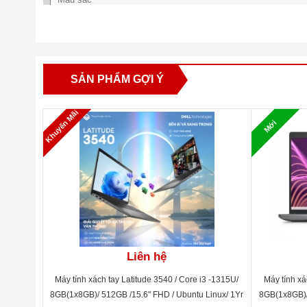
Bộ vi xử lý
Bộ nhớ Ram
SẢN PHẨM GỢI Ý
Dung lượng ổ cứng
Khuyến Mãi
Mới
Đồ họa
Màn hình
Cổng kết nối
Liên hệ
Máy tính xách tay Latitude 3540 / Core i3 -1315U/
Máy tính xá
8GB(1x8GB)/ 512GB /15.6" FHD / Ubuntu Linux/ 1Yr
8GB(1x8GB)/