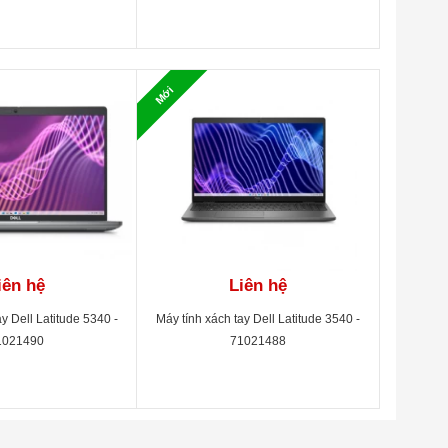
Mới
iên hệ
Liên hệ
y Dell Latitude 5340 -
Máy tính xách tay Dell Latitude 3540 -
1021490
71021488