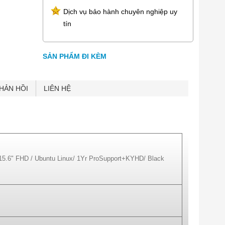
Dịch vụ bảo hành chuyên nghiệp uy
tín
 mm
SẢN PHẨM ĐI KÈM
HẢN HỒI
LIÊN HỆ
/15.6" FHD / Ubuntu Linux/ 1Yr ProSupport+KYHD/ Black