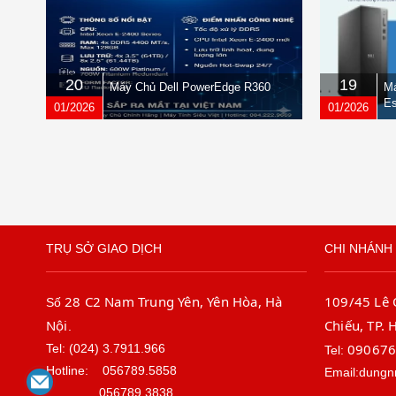
20
19
Máy Chủ Dell PowerEdge R360
Má
Es
01/2026
01/2026
TRỤ SỞ GIAO DỊCH
CHI NHÁNH 
28 C2 Nam Trung Yên, Yên Hòa, Hà
109/45 Lê
Số
Nội
Chiếu, TP. 
.
09067
Tel: (024) 3.7911.966
Tel:
Hotline:
056789.5858
Email:dungn
056789.3838