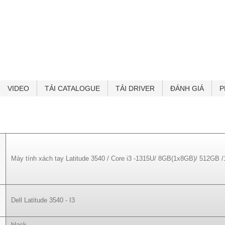
2 x USB 3.2 Gen 1 port
1 x USB 3.2 Gen 1 port with PowerShare
1 x HDMI 1.4a port
1 x universal audioport"
Kích thước Height: 18.1 mm - 20.4 mm | Width: 359.0 mm| Depth: 239.7
Nhận dạng vân tay Không bảo mật vân tay
Đèn bàn phím Không đèn bàn phím
Pin "
3 Cell - 42Wh "
VIDEO
TẢI CATALOGUE
TẢI DRIVER
ĐÁNH GIÁ
P
Trọng lượng 1.81 kg
Hệ điều hành Ubuntu Linux
Máy tính xách tay Latitude 3540 / Core i3 -1315U/ 8GB(1x8GB)/ 512GB 
Dell Latitude 3540 - I3
black