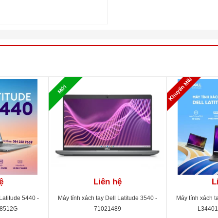
ProSupport+KYHD/ Black
Height: 18.1 mm - 20.4 mm | Width: 359.0 mm| Depth: 239.7 mm
Không bảo mật vân tay
Không đèn bàn phím
3 Cell - 42Wh
Khuyến Mãi
1.81 kg
Mới
Ubuntu Linux
ệ
Liên hệ
L
Latitude 5440 -
Máy tính xách tay Dell Latitude 3540 -
Máy tính xách ta
08512G
71021489
L3440