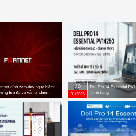
20
rtinet dính zero-day nguy hiểm:
Dell Pro 14 Essential PV
ờng lửa đã vá vẫn bị chiếm
Trình Làng
01/2026
yền