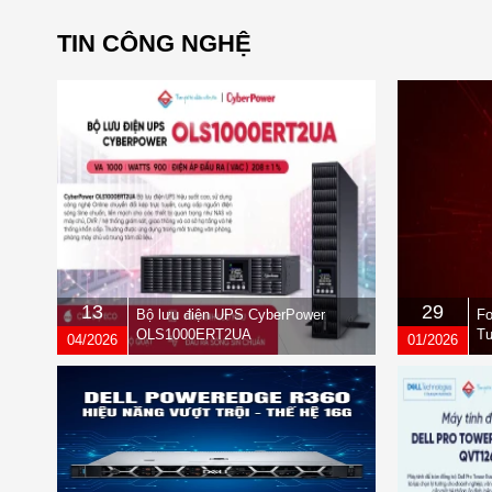
TIN CÔNG NGHỆ
13
29
Bộ lưu điện UPS CyberPower
Fo
OLS1000ERT2UA
Tư
04/2026
01/2026
qu