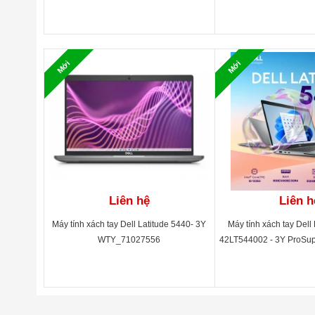
Mới
Mới
Liên hệ
Liên h
Máy tính xách tay Dell Latitude 5440- 3Y
Máy tính xách tay Dell 
WTY_71027556
42LT544002 - 3Y ProSup
HD, Battery Carries 1