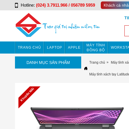
Hotline:
(024) 3.7911.966 / 056789 5959
Khách cá nhâ
T
MÁY TÍNH
TRANG CHỦ
LAPTOP
APPLE
WORKSTA
ĐỒNG BỘ
DANH MỤC SẢN PHẨM
Trang chủ
Máy tính xá
Máy tính xách tay Latitu
Khuyến Mãi