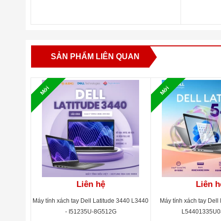
Kích thước
ProSupport+KYHD/ Black
Nhận dạng vân tay
Đèn bàn phím
SẢN PHẨM LIÊN QUAN
Pin
Trọng lượng
Mới
Mới
Hệ điều hành
Liên hệ
Liên h
Máy tính xách tay Dell Latitude 3440 L3440
Máy tính xách tay Dell 
- I51235U-8G512G
L54401335U