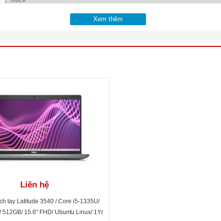
Xem thêm
Intel Core i3-1315U (1.20GHz up to 4.50GHz, 10MB Cache)
8GB DDR4 3200MHz (1x8GB)
512GB M.2 2230 PCIe NVMe Class 35 SSD
Intel Iris Xe Graphics
15.6 inch FHD(1920 x 1080) 60Hz Anti-Glare 250nits 45%NTSC Non-Tou
1 x USB 3.2 Gen 2 Type-C® port with DisplayPort Alt mode/Power Delive
2 x USB 3.2 Gen 1 port
1 x USB 3.2 Gen 1 port with PowerShare
Liên hệ
1 x HDMI 1.4a port
1 x universal audioport
ch tay Latitude 3540 / Core i5-1335U/
 512GB/ 15.6" FHD/ Ubuntu Linux/ 1Yr