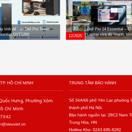
30
y tính để bàn Dell Pro Tower
Dell Pro 14 Essential – C
sential QVT1260
Laptop vừa đủ “mạnh, bền
12/2025
nhẹ” dành cho dân văn ph
TP. HỒ CHÍ MINH
TRUNG TÂM BẢO HÀNH
 Quốc Hưng, Phường Xóm
Số 34A/66 phố Yên Lạc phường 
thành phố Hà Nội.
Hồ Chí Minh
Bảo hành nguồn tại: 28C2 Nam T
67342
Trung Hòa, HN
n@sieuviet.vn
Hotline Kho: 0243.685.8282