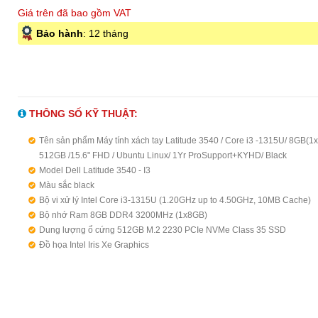
Giá trên đã bao gồm VAT
Bảo hành
: 12 tháng
THÔNG SỐ KỸ THUẬT:
Tên sản phẩm Máy tính xách tay Latitude 3540 / Core i3 -1315U/ 8GB(1
512GB /15.6" FHD / Ubuntu Linux/ 1Yr ProSupport+KYHD/ Black
Model Dell Latitude 3540 - I3
Màu sắc black
Bộ vi xử lý Intel Core i3-1315U (1.20GHz up to 4.50GHz, 10MB Cache)
Bộ nhớ Ram 8GB DDR4 3200MHz (1x8GB)
Dung lượng ổ cứng 512GB M.2 2230 PCIe NVMe Class 35 SSD
Đồ họa Intel Iris Xe Graphics
Màn hình 15.6 inch FHD(1920 x 1080) 60Hz Anti-Glare 250nits 45%NT
Non-Touch
Cổng kết nối "1 x USB 3.2 Gen 2 Type-C® port with DisplayPort Alt mod
Delivery