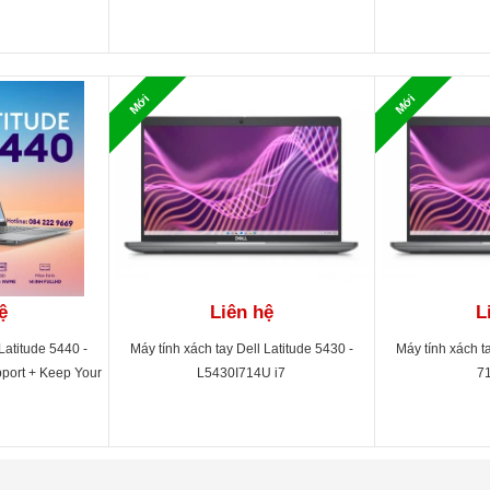
Mới
Mới
ệ
Liên hệ
L
Latitude 5440 -
Máy tính xách tay Dell Latitude 5430 -
Máy tính xách ta
port + Keep Your
L5430I714U i7
7
 Year Warranty