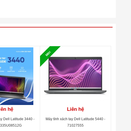
Mới
iên hệ
Liên hệ
y Dell Latitude 3440 -
Máy tính xách tay Dell Latitude 5440 -
1335U08512G
71027555