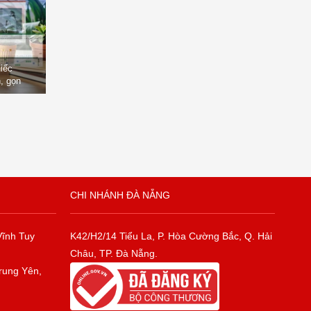
hiếc
, gọn
òng
CHI NHÁNH ĐÀ NẴNG
Vĩnh Tuy
K42/H2/14 Tiểu La, P. Hòa Cường Bắc, Q. Hải
Châu, TP. Đà Nẵng.
rung Yên,