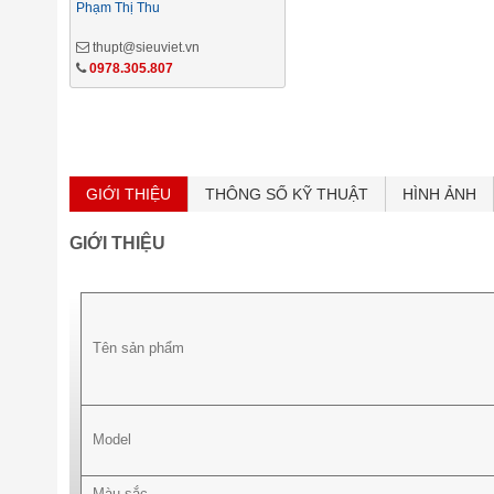
Phạm Thị Thu
thupt@sieuviet.vn
0978.305.807
GIỚI THIỆU
THÔNG SỐ KỸ THUẬT
HÌNH ẢNH
GIỚI THIỆU
Tên sản phẩm
Model
Màu sắc