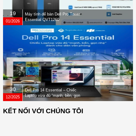
19
Máy tính để bàn Dell Pro Tower
Essential QVT1260
01/2026
30
Dell Pro 14 Essential – Chiếc
Laptop vừa đủ “mạnh, bền, gọn
12/2025
nhẹ” dành cho dân văn phòng
KẾT NỐI VỚI CHÚNG TÔI