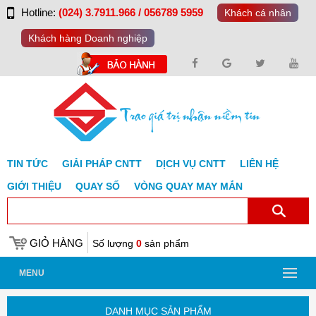
Hotline:
(024) 3.7911.966 / 056789 5959
Khách cá nhân
Khách hàng Doanh nghiệp
TIN TỨC
GIẢI PHÁP CNTT
DỊCH VỤ CNTT
LIÊN HỆ
GIỚI THIỆU
QUAY SỐ
VÒNG QUAY MAY MẮN
GIỎ HÀNG
Số lượng
0
sản phẩm
MENU
DANH MỤC SẢN PHẨM