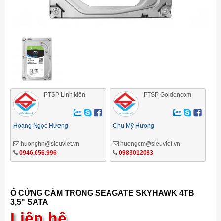
PTSP Linh kiện
PTSP Goldencom
Hoàng Ngọc Hương
Chu Mỹ Hương
huonghn@sieuviet.vn
huongcm@sieuviet.vn
0946.656.996
0983012083
Ổ CỨNG CẮM TRONG SEAGATE SKYHAWK 4TB
3,5" SATA
Liên hệ