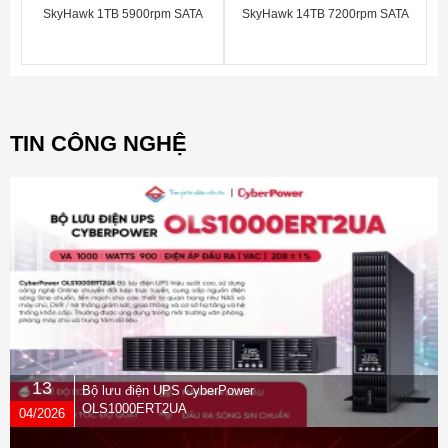
SkyHawk 1TB 5900rpm SATA
SkyHawk 14TB 7200rpm SATA
3.5"_ST1000VX005
3.5"_ST14000VX0008
TIN CÔNG NGHỆ
13
Bộ lưu điện UPS CyberPower
OLS1000ERT2UA
04/2026