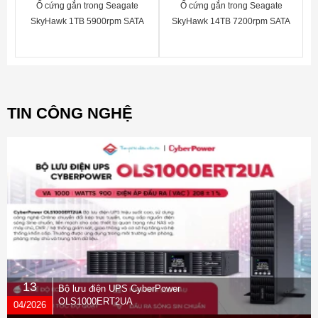
Ổ cứng gắn trong Seagate
Ổ cứng gắn trong Seagate
SkyHawk 1TB 5900rpm SATA
SkyHawk 14TB 7200rpm SATA
3.5"_ST1000VX005
3.5"_ST14000VX0008
TIN CÔNG NGHỆ
13
Bộ lưu điện UPS CyberPower
OLS1000ERT2UA
04/2026