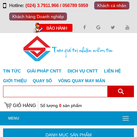
Hotline:
(024) 3.7911.966 / 056789 5959
Khách cá nhân
Khách hàng Doanh nghiệp
TIN TỨC
GIẢI PHÁP CNTT
DỊCH VỤ CNTT
LIÊN HỆ
GIỚI THIỆU
QUAY SỐ
VÒNG QUAY MAY MẮN
GIỎ HÀNG
Số lượng
0
sản phẩm
MENU
DANH MỤC SẢN PHẨM