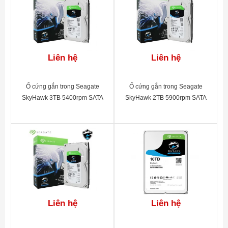
Liên hệ
Liên hệ
Ổ cứng gắn trong Seagate
Ổ cứng gắn trong Seagate
SkyHawk 3TB 5400rpm SATA
SkyHawk 2TB 5900rpm SATA
3.5"_ST3000VX009
3.5"_ST2000VX008
Liên hệ
Liên hệ