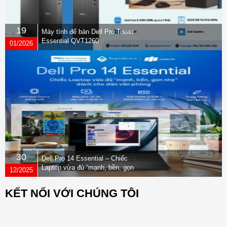
19
Máy tính để bàn Dell Pro Tower
Essential QVT1260
01/2026
30
Dell Pro 14 Essential – Chiếc
Laptop vừa đủ “mạnh, bền, gọn
12/2025
nhẹ” dành cho dân văn phòng
KẾT NỐI VỚI CHÚNG TÔI