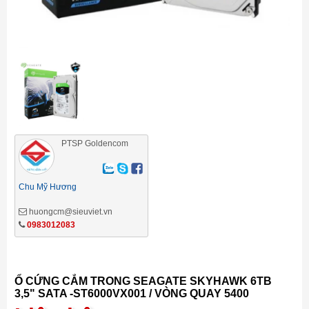
PTSP Goldencom
Chu Mỹ Hương
huongcm@sieuviet.vn
0983012083
Ổ CỨNG CẮM TRONG SEAGATE SKYHAWK 6TB
3,5" SATA -ST6000VX001 / VÒNG QUAY 5400