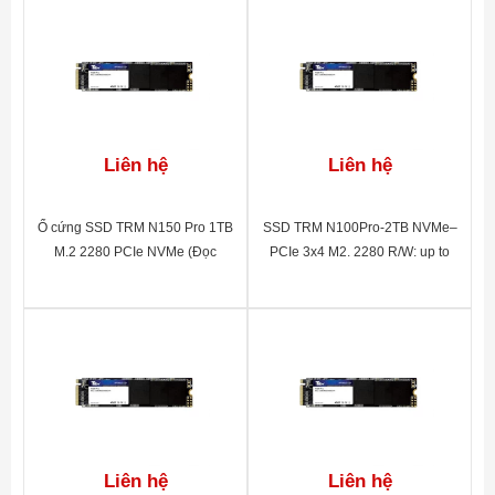
Liên hệ
Liên hệ
Ổ cứng SSD TRM N150 Pro 1TB
SSD TRM N100Pro-2TB NVMe–
M.2 2280 PCIe NVMe (Đọc
PCIe 3x4 M2. 2280 R/W: up to
3500MB/s – Ghi 3000MB/s)
2130MB/1720MB/S(1TB) BH 60
tháng
Liên hệ
Liên hệ