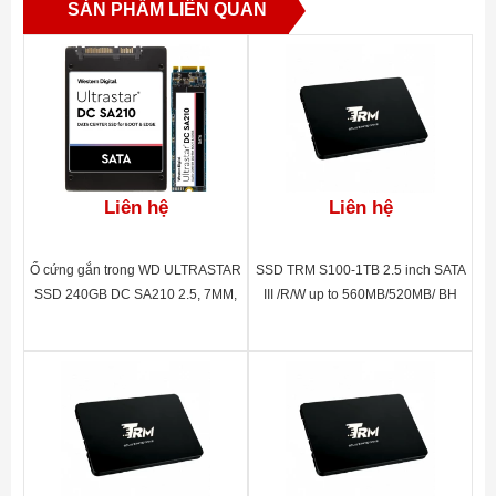
SẢN PHẨM LIÊN QUAN
Liên hệ
Liên hệ
Ổ cứng gắn trong WD ULTRASTAR
SSD TRM S100-1TB 2.5 inch SATA
SSD 240GB DC SA210 2.5, 7MM,
III /R/W up to 560MB/520MB/ BH
SATA, Read up to 510MB, Write up
60 tháng
to 475MB, up to 5K 64K IOPS, 5Y
WTY_0TS1649