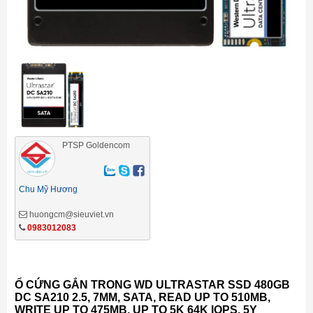
PTSP Goldencom
Chu Mỹ Hương
huongcm@sieuviet.vn
0983012083
Ổ CỨNG GẮN TRONG WD ULTRASTAR SSD 480GB
DC SA210 2.5, 7MM, SATA, READ UP TO 510MB,
WRITE UP TO 475MB, UP TO 5K 64K IOPS, 5Y