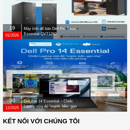
19
Máy tính để bàn Dell Pro Tower
Essential QVT1260
01/2026
30
Dell Pro 14 Essential – Chiếc
Laptop vừa đủ “mạnh, bền, gọn
12/2025
nhẹ” dành cho dân văn phòng
KẾT NỐI VỚI CHÚNG TÔI