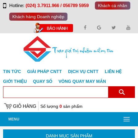
Hotline:
(024) 3.7911.966 / 056789 5959
Khách cá nhân
Khách hàng Doanh nghiệp
TIN TỨC
GIẢI PHÁP CNTT
DỊCH VỤ CNTT
LIÊN HỆ
GIỚI THIỆU
QUAY SỐ
VÒNG QUAY MAY MẮN
GIỎ HÀNG
Số lượng
0
sản phẩm
MENU
DANH MỤC SẢN PHẨM