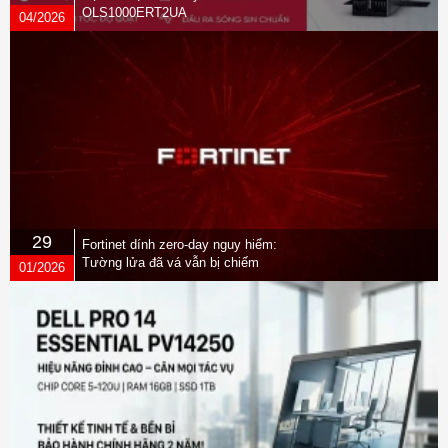
OLS1000ERT2UA
04/2026
29
Fortinet dính zero-day nguy hiểm:
Tường lửa đã vá vẫn bị chiếm
01/2026
quyền