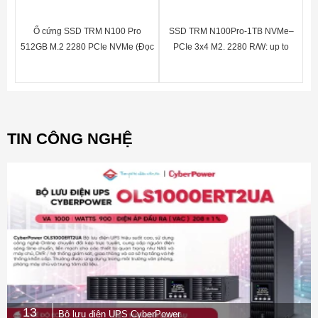
Ổ cứng SSD TRM N100 Pro
SSD TRM N100Pro-1TB NVMe–
512GB M.2 2280 PCIe NVMe (Đọc
PCIe 3x4 M2. 2280 R/W: up to
2130MB/s – Ghi 1720MB/s)
2130MB/1720MB/S(1TB) BH 60
tháng
TIN CÔNG NGHỆ
13
Bộ lưu điện UPS CyberPower