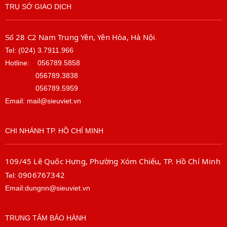
TRỤ SỞ GIAO DỊCH
95%
Environmental
Operating Temperature Range
(Celsius) / Operating Temperature
28 C2 Nam Trung Yên, Yên Hòa, Hà Nội
Số
.
Range (Fahrenheit): 0 to 40 °C/ 32
Tel: (024) 3.7911.966
to 104 °F
Hotline:
056789.5858
Non-operating temperature -
Celsius: -40 to 70 °C
056789.3838
Non-operating temperature -
056789.5959
fahrenheit: -40 to 158 °F
Email: mail@sieuviet.vn
Applications
Management software:
supported
Poly Lens
CHI NHÁNH TP. HỒ CHÍ MINH
Standard Kensington lock slot
Security management:
AES 128 bits encryption
109/45 Lê Quốc Hưng, Phường Xóm Chiếu, TP. Hồ Chí Minh
AES 256 bits encryption
0906767342
Tel:
H.235.6 support
Authenticated access to admin
Email:dungnn@sieuviet.vn
menus,web interface, andAPIs
Local account password policy
TRUNG TÂM BẢO HÀNH
Security
configuration