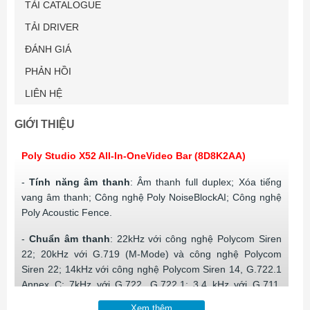
TẢI CATALOGUE
TẢI DRIVER
ĐÁNH GIÁ
PHẢN HỒI
LIÊN HỆ
GIỚI THIỆU
Poly Studio X52 All-In-OneVideo Bar (8D8K2AA)
-
Tính năng âm thanh
: Âm thanh full duplex; Xóa tiếng
vang âm thanh; Công nghệ Poly NoiseBlockAI; Công nghệ
Poly Acoustic Fence.
-
Chuẩn âm thanh
: 22kHz với công nghệ Polycom Siren
22; 20kHz với G.719 (M-Mode) và công nghệ Polycom
Siren 22; 14kHz với công nghệ Polycom Siren 14, G.722.1
Annex C; 7kHz với G.722, G.722.1; 3.4 kHz với G.711,
G.728, G.729A.
Xem thêm