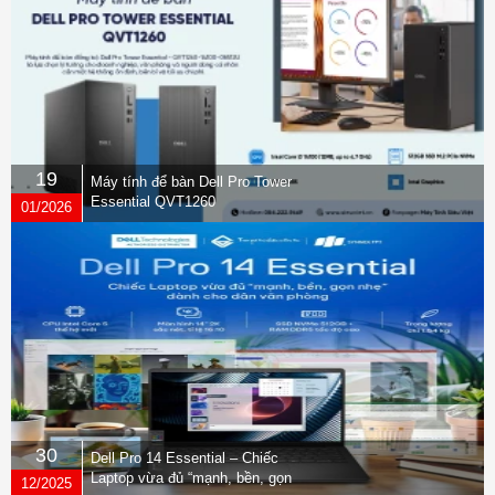
Full duplex audio
Acoustic echo cancellation
PolyNoiseBlockAI technology
PolyAcoustic Fence technology
Microphone type: Two MEMS
microphones; Two second-
ordermicrophones
19
Speaker output power: 1 x 20 W
Máy tính để bàn Dell Pro Tower
(RMS); 1 x 40 W (maximum)
Essential QVT1260
01/2026
Audio standards: 22 kHzwith
Polycom Siren 22 technology; 20
Audio
kHzwithG.719 (M- Mode) and
Polycom
Siren 22 technology; 14 kHzwith
Polycom Siren 14
technology,G.722.1AnnexC; 7
kHzwithG.722,G.722.1;
3.4 kHzwithG.711,G.728,G.729A
Speakertype: Stereo speakers
30
Dell Pro 14 Essential – Chiếc
Sensitivity (speaker): 79 dB
Laptop vừa đủ “mạnh, bền, gọn
12/2025
Microphone pickup range (metric):