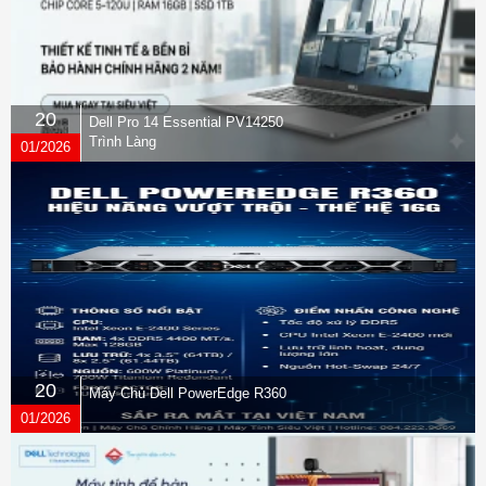
Camera range (imperial): Up to 20
ft
Video standards: H.264AVC; H.264
High Profile; H.265; H.239
External I/O ports:
20
Dell Pro 14 Essential PV14250
1 HDMI-in 2.0 (video and audio)
Trình Làng
01/2026
2 HDMI-out 2.0 (video)
1 USBType-C® 5Gbps signaling
rate
2 USBType-A5Gbps signaling rate
1 RJ-45
Connectivity and
1 line in (optional microphone)
communications
Interoperability: All cloud service
providers through PolyVideoApp
mode; USB Device mode
Wireless technologies:
20
Máy Chủ Dell PowerEdge R360
Bluetooth® 5.0; Wi-Fi
01/2026
802.11a/b/g/n/ac/ax (MIMO) Multi-
channelConcurrency
Audio features: