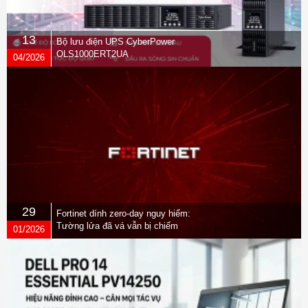
1024); WXGA(1280 x 768);
HD(1280 x 720); XGA(1024 x
13
Bộ lưu điện UPS CyberPower
768); SVGA(800 x 600)
Camera
OLS1000ERT2UA
04/2026
Content video resolution (output):
UHD(3840 x 2160); HD(1920 x
1080); WSXGA+ (1680 x 1050);
SXGA+
(1400 x 1050); SXGA(1280 x
1024); HD(1280 x 720); XGA(1024
x 768)
Content sharing: AppleAirPlay;
Miracast; Digital Whiteboarding;
HDMI input
29
Video frame rate: 5–60 fps (up to
Fortinet dính zero-day nguy hiểm:
4K resolution at 15 fps in call)
Tường lửa đã vá vẫn bị chiếm
01/2026
quyền
Lens privacy capabilities:
Attachable
Horizontal field of view(hFoV): 95°
Camera range (metric): Up to 6.1
m