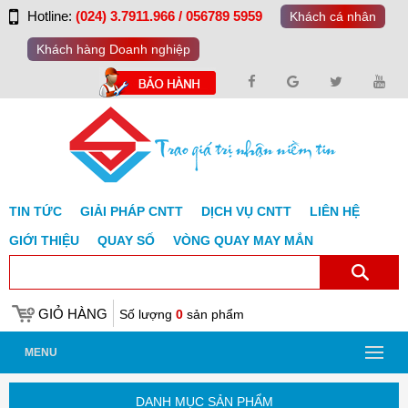
Hotline:
(024) 3.7911.966 / 056789 5959
Khách cá nhân
Khách hàng Doanh nghiệp
TIN TỨC
GIẢI PHÁP CNTT
DỊCH VỤ CNTT
LIÊN HỆ
GIỚI THIỆU
QUAY SỐ
VÒNG QUAY MAY MẮN
GIỎ HÀNG
Số lượng
0
sản phẩm
MENU
DANH MỤC SẢN PHẨM