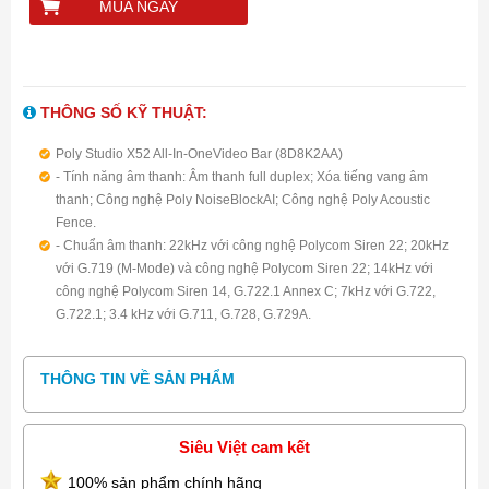
MUA NGAY
THÔNG SỐ KỸ THUẬT:
Poly Studio X52 All-In-OneVideo Bar (8D8K2AA)
- Tính năng âm thanh: Âm thanh full duplex; Xóa tiếng vang âm
thanh; Công nghệ Poly NoiseBlockAI; Công nghệ Poly Acoustic
Fence.
- Chuẩn âm thanh: 22kHz với công nghệ Polycom Siren 22; 20kHz
với G.719 (M-Mode) và công nghệ Polycom Siren 22; 14kHz với
công nghệ Polycom Siren 14, G.722.1 Annex C; 7kHz với G.722,
G.722.1; 3.4 kHz với G.711, G.728, G.729A.
- Loại camera: Camera Single-lens.
- Chuẩn video: H.264 AVC; H.264 High Profile; H.265; H.239.
THÔNG TIN VỀ SẢN PHẨM
Siêu Việt cam kết
100% sản phẩm chính hãng