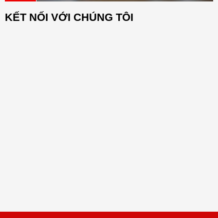
nhẹ” dành cho dân văn phòng
Up to 6.09 m
KẾT NỐI VỚI CHÚNG TÔI
Microphone pickup range
(imperial): Up to 20 ft
Power supply type: External
Powerfeatures:65 BTU h
Battery
37 VA,120 V 60 Hz
37 VA, 230 V 50/60 Hz
Special features: Automatic
meeting experience powered by
PolyDirectorAI smart camera
Certifications
technology including group
framing, people framing
(previewfeature), and
speakerframing
OperatingAltitude (imperial) /
OperatingAltitude (metric): 16,000
ft / 4,877 m
Operating humidity range: 15 to
80%
Non-operating humidity range: 5 to