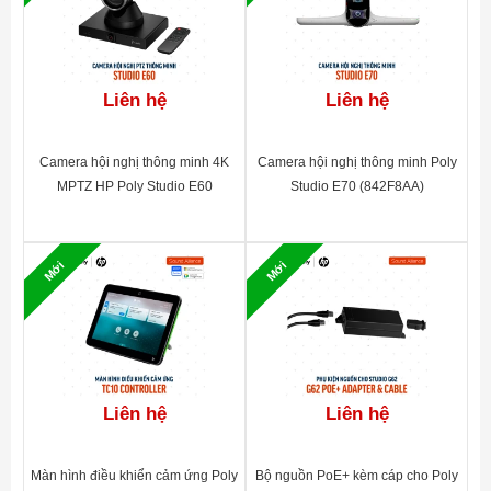
o HD (1920 x 1080)
o WSXGA+ (1680 x 1050)
Liên hệ
Liên hệ
o UXGA (1600 x 1200)
Camera hội nghị thông minh 4K
Camera hội nghị thông minh Poly
o SXGA (1280 x 1024)
MPTZ HP Poly Studio E60
Studio E70 (842F8AA)
o WXGA (1280 x 768)
(9W1A6AA)
o HD (1280 x 720)
Mới
Mới
o XGA (1024 x 768)
o SVGA (800 x 600)
-
Độ phân giải video nội dung (Đầu ra)
:
Liên hệ
Liên hệ
o UHD (3840 x 2160)
o HD (1920 x 1080)
Màn hình điều khiển cảm ứng Poly
Bộ nguồn PoE+ kèm cáp cho Poly