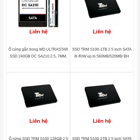
Liên hệ
Liên hệ
Ổ cứng gắn trong WD ULTRASTAR
SSD TRM S100-1TB 2.5 inch SATA
SSD 240GB DC SA210 2.5, 7MM,
III /R/W up to 560MB/520MB/ BH
SATA, Read up to 510MB, Write up
60 tháng
to 475MB, up to 5K 64K IOPS, 5Y
WTY_0TS1649
Liên hệ
Liên hệ
Ổ cứng SSD TRM S100 128GB 2.5
SSD TRM S100-2TB 2.5 inch SATA