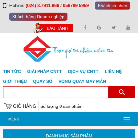
Hotline:
(024) 3.7911.966 / 056789 5959
Khách cá nhân
Khách hàng Doanh nghiệp
TIN TỨC
GIẢI PHÁP CNTT
DỊCH VỤ CNTT
LIÊN HỆ
GIỚI THIỆU
QUAY SỐ
VÒNG QUAY MAY MẮN
GIỎ HÀNG
Số lượng
0
sản phẩm
MENU
DANH MỤC SẢN PHẨM