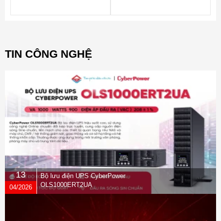
2130MB/s – Ghi 1720MB/s)
2130MB/1720MB/S(1TB) BH 60
tháng
TIN CÔNG NGHỆ
13
Bộ lưu điện UPS CyberPower
OLS1000ERT2UA
04/2026