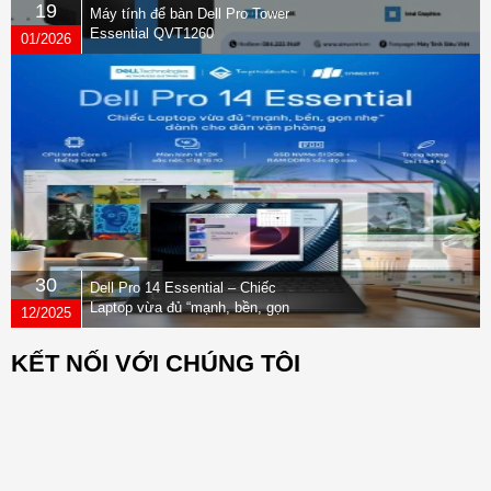
19
Máy tính để bàn Dell Pro Tower
Essential QVT1260
01/2026
30
Dell Pro 14 Essential – Chiếc
Laptop vừa đủ “mạnh, bền, gọn
12/2025
nhẹ” dành cho dân văn phòng
KẾT NỐI VỚI CHÚNG TÔI